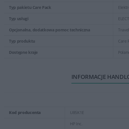
Typ pakietu Care Pack
Elekt
Typ usługi
ELEC
Opcjonalna, dodatkowa pomoc techniczna
Trave
Typ produktu
Care 
Dostępne kraje
Polan
INFORMACJE HANDL
Kod producenta
U85K1E
HP Inc.