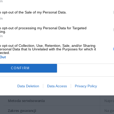
In
pracy.
Opcjonalne szczegółowe informacje o stanie urządzenia
o opt-out of the Sale of my Personal Data.
In
Wybierz, aby włączyć dane na poziomie urządzenia, które pomagaj
to opt-out of processing my Personal Data for Targeted
problemy z komputerami.
ing.
In
Rodzaj pomocy technicznej
Napra
o opt-out of Collection, Use, Retention, Sale, and/or Sharing
ersonal Data that Is Unrelated with the Purposes for which it
Opcjonalna, dodatkowa pomoc techniczna
Pokry
lected.
Out
Czas trwania
4 lata
CONFIRM
Czas odpowiedzi
Reakc
Czas ochrony
Stand
Data Deletion
Data Access
Privacy Policy
Miejsce serwisowania
W sied
Metoda serwisowania
Napra
Zakres gwarancji
Na gw