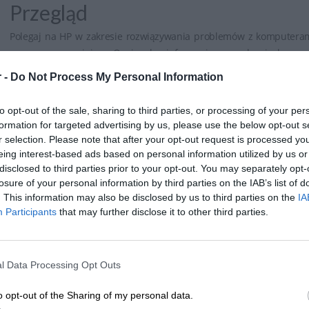
Przegląd
urządzeniem w przyszłości.
Polegaj na HP w zakresie rozwiązywania problemów z komputera
naprawom na miejscu. Opcjonalne informacje o urządzeniach poma
 -
Do Not Process My Personal Information
Funkcje
to opt-out of the sale, sharing to third parties, or processing of your per
Wyrażanie zgody na dane na poziomie urządzenia, które pomaga
formation for targeted advertising by us, please use the below opt-out s
komputerem
r selection. Please note that after your opt-out request is processed y
eing interest-based ads based on personal information utilized by us or
Zdalne diagnozowanie problemów i wsparcie
disclosed to third parties prior to your opt-out. You may separately opt-
losure of your personal information by third parties on the IAB’s list of
Naprawa lub wymiana na miejscu w każdym miejscu, w którym odby
. This information may also be disclosed by us to third parties on the
IA
Participants
that may further disclose it to other third parties.
Bezpłatny dojazd
Korzyści
l Data Processing Opt Outs
Dodatkowa pomoc w przystępnej cenie
o opt-out of the Sharing of my personal data.
Możesz liczyć na zdalne wsparcie w normalnych godzinach pracy 