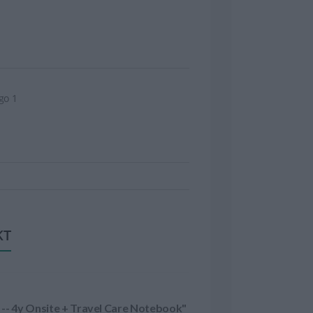
go 1
KT
Zapytanie o "Rozszerzenie gwarancji HP Elitebook 3Y Onsite -- 4y Onsite + Travel Care Notebook"