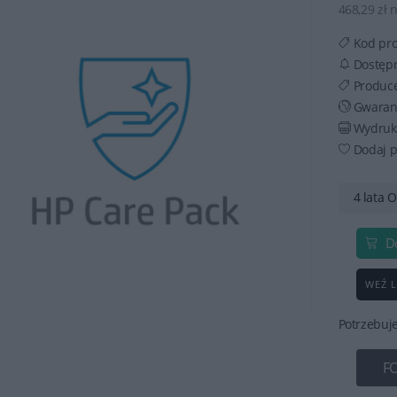
468,29 zł 
Kod pr
Dostęp
Produc
Gwaran
Wydruku
Dodaj p
4 lata 
D
WEŹ L
Potrzebuj
F