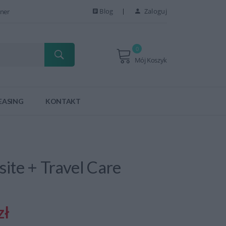
Blog
Zaloguj
ner
0
Mój Koszyk
EASING
KONTAKT
ite + Travel Care
zł