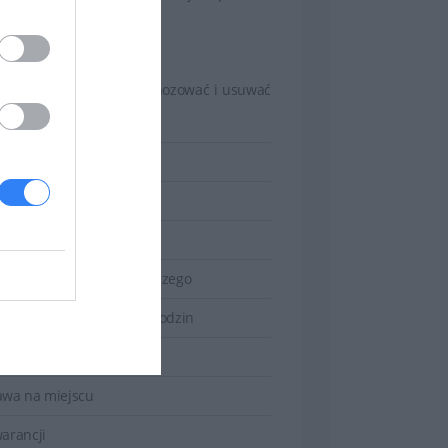
ą HP identyfikować, diagnozować i usuwać
wa na miejscu
cie kosztów podróży
ja następnego dnia roboczego
ardowe dni robocze – 9 godzin
zibie klienta
wa na miejscu
arancji