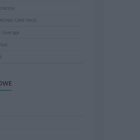
roniczny
TRONIC CARE PACK
l coverage
Pack
d
OWE