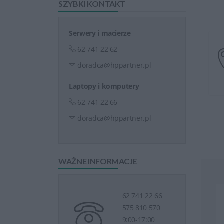
SZYBKI KONTAKT
Serwery i macierze
62 741 22 62
doradca@hppartner.pl
Laptopy i komputery
62 741 22 66
doradca@hppartner.pl
WAŻNE INFORMACJE
62 741 22 66
575 810 570
9:00-17:00