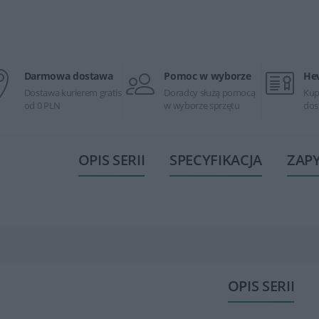
Darmowa dostawa
Pomoc w wyborze
He
Dostawa kurierem gratis
Doradcy służą pomocą
Kup
od 0 PLN
w wyborze sprzętu
dos
OPIS SERII
SPECYFIKACJA
ZAP
OPIS SERII