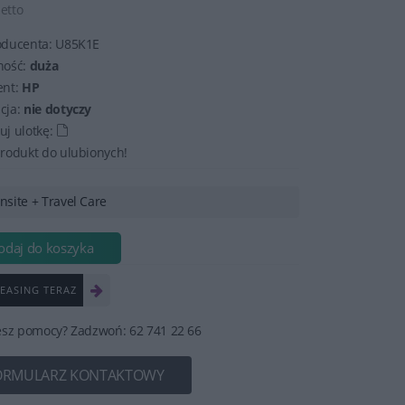
netto
oducenta:
U85K1E
ność:
duża
ent:
HP
cja:
nie dotyczy
j ulotkę:
rodukt do ulubionych!
Onsite + Travel Care
odaj do koszyka
EASING TERAZ
esz pomocy? Zadzwoń: 62 741 22 66
ORMULARZ KONTAKTOWY