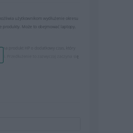
możliwia użytkownikom wydłużenie okresu
e produkty. Może to obejmować laptopy,
 na produkt HP o dodatkowy czas, który
ji. Przedłużenie to zazwyczaj zaczyna się
odatkowe korzyści, takie jak pomoc
nia na nowe w przypadku niemożności
ncji HP jest dokładne zapoznanie się z
owymi korzyściami oferowanymi w ramach
oru, który najlepiej odpowiada
zypadku ewentualnych problemów z