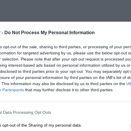
 -
Do Not Process My Personal Information
ET NOD32 Antivirus bazuje na legendarnym silniku antywirusowym,
to opt-out of the sale, sharing to third parties, or processing of your per
grożeniami i równocześnie utrzymuje wydajność komputera na nie
formation for targeted advertising by us, please use the below opt-out s
ogram automatycznie wykryje, gdy uruchomisz ulubioną grę lub za
r selection. Please note that after your opt-out request is processed y
skretny, wstrzymując w tym czasie realizację zadań oraz wyświetlani
eing interest-based ads based on personal information utilized by us or
jważniejsze cechy
disclosed to third parties prior to your opt-out. You may separately opt-
tywirus
losure of your personal information by third parties on the IAB’s list of
aner UEFI NOWOŚĆ
. This information may also be disclosed by us to third parties on the
IA
awansowany skaner pamięci
Participants
that may further disclose it to other third parties.
tyspyware
typhishing
okada programów typu exploit
l Data Processing Opt Outs
hrona przed atakami skryptowymi
ET NOD32 ANTIVIRUS
o opt-out of the Sharing of my personal data.