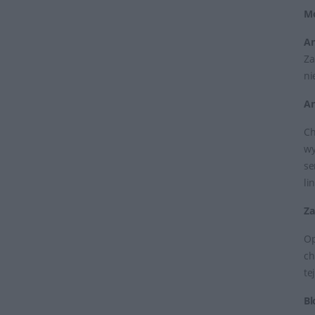
Mo
An
Za
ni
An
Ch
wy
se
li
Za
Op
ch
te
Bl