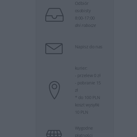
Odbiór
osobisty
8:00-17:00
a Oprogramowania...
Instalacja Oprogramowania...
dni robocze
Napisz do nas
kurier:
- przelew 0 zł
- pobranie 15
eraz
62 zł
Kup teraz
62 zł
zł
* do 100 PLN
koszt wysyłki
10 PLN
Wygodne
płatności