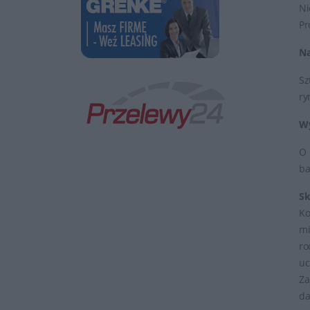
Ni
Pr
Na
Sz
ry
Wy
O 
ba
Sk
Ko
mi
ro
uc
Za
da