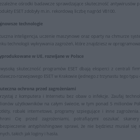
ezależne ośrodki badawcze sprawdzające skuteczność antywirusów pl
odukty ESET zdobyły m.in. rekordową liczbę nagród VB100.
jnowsze technologie
tuczna inteligencja, uczenie maszynowe oraz oparty na chmurze syste
nku technologii wykrywania zagrożeń, które znajdziesz w oprogramow
produkowane w UE, rozwijane w Polsce
wysoką skuteczność programów ESET dbają eksperci z centrali firmy
dawczo-rozwojowego ESET w Krakowie (jednego z trzynastu tego typu 
uteczna ochrona przed zagrożeniami
rzystaj z komputera i Internetu bez obaw o infekcje. Zaufaj technol
lionów użytkowników na całym świecie, w tym ponad 5 milionów Pol
otkity, robaki internetowe, programy szpiegujące i inne zagrożen
hroni Cię przed zagrożeniami, potrafiącymi oszukać skanery
bezpieczenie antyphishingowe sprawi, że nie będziesz musiał się 
nych, takich jak loginy i hasła.