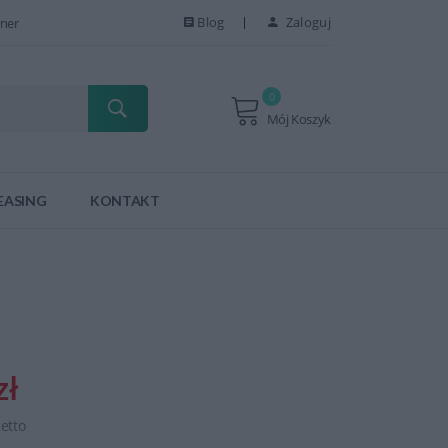
Blog
Zaloguj
ner
0
Mój Koszyk
EASING
KONTAKT
zł
netto