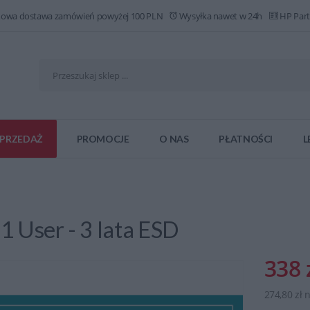
owa dostawa zamówień powyżej 100 PLN
Wysyłka nawet w 24h
HP Part
PRZEDAŻ
PROMOCJE
O NAS
PŁATNOŚCI
L
 User - 3 lata ESD
338 
274,80 zł 