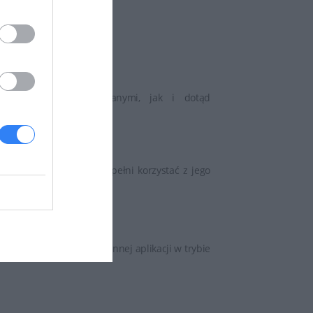
instaluj i zapomnij.
ine, zarówno tymi znanymi, jak i dotąd
dzięki czemu możesz w pełni korzystać z jego
 film lub korzystasz z innej aplikacji w trybie