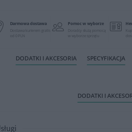
Darmowa dostawa
Pomoc w wyborze
He
Dostawa kurierem gratis
Doradcy służą pomocą
Kup
od 0 PLN
w wyborze sprzętu
dos
DODATKI I AKCESORIA
SPECYFIKACJA
DODATKI I AKCESO
sługi