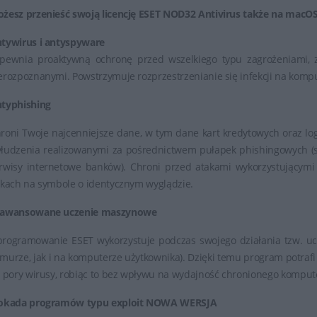
żesz przenieść swoją licencję ESET NOD32 Antivirus także na macOS
tywirus i antyspyware
pewnia proaktywną ochronę przed wszelkiego typu zagrożeniami, 
erozpoznanymi. Powstrzymuje rozprzestrzenianie się infekcji na komp
typhishing
roni Twoje najcenniejsze dane, w tym dane kart kredytowych oraz lo
łudzenia realizowanymi za pośrednictwem pułapek phishingowych (s
rwisy internetowe banków). Chroni przed atakami wykorzystującymi
nkach na symbole o identycznym wyglądzie.
awansowane uczenie maszynowe
rogramowanie ESET wykorzystuje podczas swojego działania tzw. u
murze, jak i na komputerze użytkownika). Dzięki temu program potraf
j pory wirusy, robiąc to bez wpływu na wydajność chronionego komput
okada programów typu exploit
NOWA WERSJA