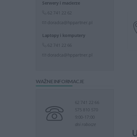
Serwery i macierze
62 741 22 62
doradca@hppartner.pl
Laptopy i komputery
62 741 22 66
doradca@hppartner.pl
WAŻNE INFORMACJE
62 741 22 66
575 810 570
9:00-17:00
dni robocze
U