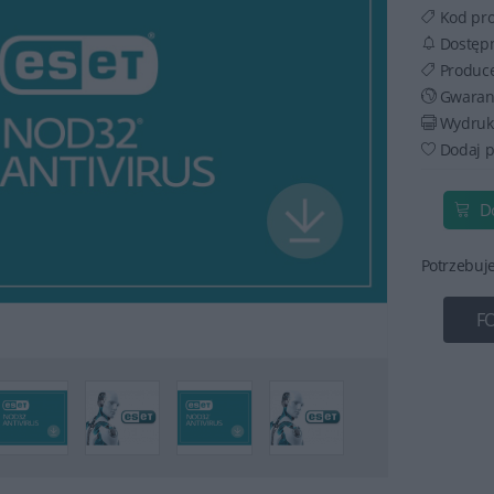
Kod pr
Dostęp
Produc
Gwaran
Wydruku
Dodaj p
D
Potrzebuj
F