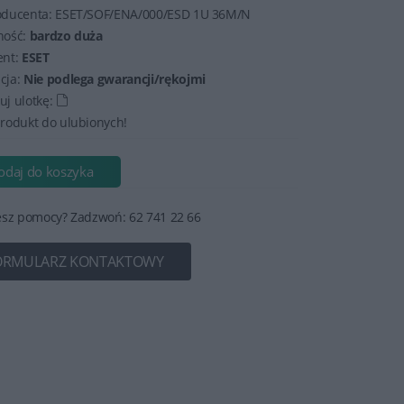
oducenta:
ESET/SOF/ENA/000/ESD 1U 36M/N
ność:
bardzo duża
ent:
ESET
cja:
Nie podlega gwarancji/rękojmi
j ulotkę:
rodukt do ulubionych!
odaj do koszyka
esz pomocy? Zadzwoń: 62 741 22 66
ORMULARZ KONTAKTOWY