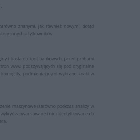
.
zarówno znanymi, jak również nowymi, dotąd
utery innych użytkowników
giny i hasła do kont bankowych, przed próbami
tron www, podszywających się pod oryginalne
 homoglify, podmieniającymi wybrane znaki w
czenie maszynowe (zarówno podczas analizy w
i wykryć zaawansowane i niezidentyfikowane do
era.