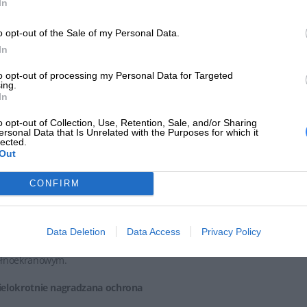
In
ealna ochrona komputera dla szukających maksymalnej wydajności
o opt-out of the Sale of my Personal Data.
ybka i niezawodna ochrona dla graczy oraz użytkowników domowych. Za
In
gendarna ochrona
to opt-out of processing my Personal Data for Targeted
ing.
ogram chroni przed różnymi typami zagrożeń online i offl
In
ezidentyfikowanymi.
o opt-out of Collection, Use, Retention, Sale, and/or Sharing
ersonal Data that Is Unrelated with the Purposes for which it
ezmieniona wydajność komputera
lected.
Out
ogram ESET działa niezauważalnie dla Ciebie i Twojego komputera, 
żliwości grając, pracując czy przeglądając Internet.
CONFIRM
skretna ochrona
Data Deletion
Data Access
Privacy Policy
ogram blokuje wyskakujące okna i monity systemowe, gdy grasz, oglądasz
łnoekranowym.
elokrotnie nagradzana ochrona