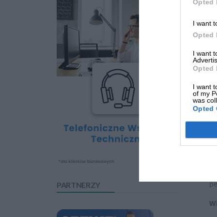
Opted 
Id
I want t
Sz
Opted 
Le
I want 
Advertis
Pr
Opted 
ni
I want t
of my P
Ni
was col
Opted 
Pr
mo
Dy
Pr
pe
PARTNERZY
Wi