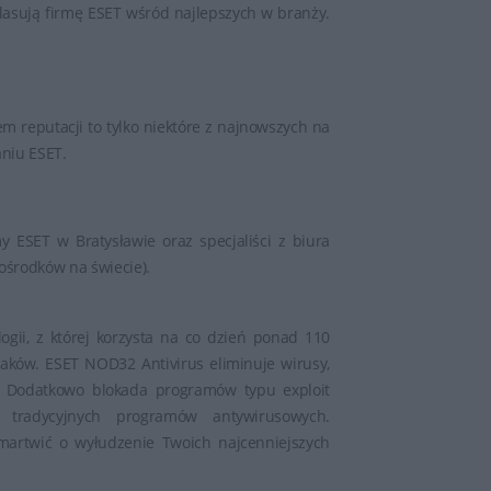
asują firmę ESET wśród najlepszych w branży.
m reputacji to tylko niektóre z najnowszych na
aniu ESET.
 ESET w Bratysławie oraz specjaliści z biura
ośrodków na świecie).
ogii, z której korzysta na co dzień ponad 110
aków. ESET NOD32 Antivirus eliminuje wirusy,
ia. Dodatkowo blokada programów typu exploit
 tradycyjnych programów antywirusowych.
martwić o wyłudzenie Twoich najcenniejszych