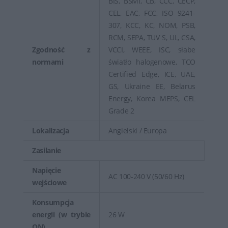
BIS, BSMI, CB, CCC, CECP,
CEL, EAC, FCC, ISO 9241-
307, KCC, KC, NOM, PSB,
RCM, SEPA, TUV S, UL, CSA,
Zgodność z
VCCI, WEEE, ISC, słabe
normami
światło halogenowe, TCO
Certified Edge, ICE, UAE,
GS, Ukraine EE, Belarus
Energy, Korea MEPS, CEL
Grade 2
Lokalizacja
Angielski / Europa
Zasilanie
Napięcie
AC 100-240 V (50/60 Hz)
wejściowe
Konsumpcja
energii (w trybie
26 W
ON)