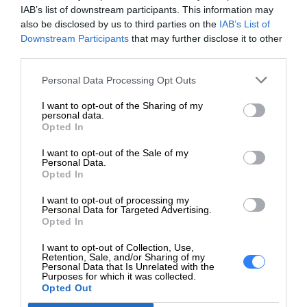
Obejście Adresu MAC
IAB’s list of downstream participants. This information may
Poza Pasmem (MAPT),
also be disclosed by us to third parties on the
IAB’s List of
Downstream Participants
that may further disclose it to other
Wybudzanie w sieci LAN
third parties.
Poza Pasmem (WoL),
Obraz w obrazie, Obraz
Personal Data Processing Opt Outs
obok obrazu, czujnik
światła w otoczeniu
I want to opt-out of the Sharing of my
personal data.
Opted In
Kolor
Czarny, srebrny
I want to opt-out of the Sale of my
Wymiary
61.34 cm x 22.52 cm x
Personal Data.
Opted In
(szer./głęb./wys.)
54.05 cm - z podstawką
I want to opt-out of processing my
Waga
6.5 kg
Personal Data for Targeted Advertising.
Opted In
Złącza
I want to opt-out of Collection, Use,
DisplayPort (HDCP) Wyjście
Retention, Sale, and/or Sharing of my
Personal Data that Is Unrelated with the
DisplayPort (HDCP) HDMI
Purposes for which it was collected.
Opted Out
(HDCP) 5 x USB 3.2 Gen 2
(1 x ładowanie)