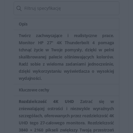
technologie redukcji migotania (Flicker-Free) czy funkcje
ochrony przed świeceniem (Anti-Glare), co zapewnia
Opis
komfortową pracę przez dłuższe godziny.
Twórz zachwycające i realistyczne prace.
HP oferuje także monitory skierowane do konkretnych
Monitor HP 27″ 4K Thunderbolt 4 pomaga
zastosowań, takie jak monitory do grafiki,
tchnąć życie w Twoje pomysły, dzięki w pełni
projektowania, gamingu czy do zastosowań
skalibrowanej palecie olśniewających kolorów.
profesjonalnych, które mogą mieć specjalne funkcje jak
Radź sobie z wieloma zadaniami jednocześnie,
szeroki zakres kolorów, wysoka częstotliwość
dzięki wykorzystaniu wyświetlacza o wysokiej
wydajności.
odświeżania czy odpowiedź czasu matrycy.
Kluczowe cechy
Monitory HP są cenione zarówno przez użytkowników
domowych, jak i profesjonalnych, ze względu na ich
Rozdzielczość 4K UHD
Zatrać się w
różnorodność, jakość obrazu i funkcje dostosowane do
zniewalającej ostrości i niezwykle wyraźnych
szczegółach, oferowanych przez rozdzielczość 4K
różnych zastosowań. Oferują one szeroki wybór opcji,
UHD tego 27-calowego monitora. Rozdzielczość
które mogą spełnić oczekiwania zarówno zwykłych
3840 × 2160 pikseli zwiększy Twoją przestrzeń