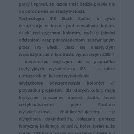
użytkowników, jak i profesjonalistów potrzebujących
pracy i sprawi, że każda treść będzie prawie nie
wysokiej jakości obrazu do zadań wymagających
do odróżnienia od rzeczywistości.
precyzji i dokładności.
Technologia IPS Black
Zadbaj o żywe
wizualizacje widoczne pod dowolnym kątem,
dzięki realistycznym kolorom, wyższej jakości
odcieniom oraz podświetleniom zapewnianym
przez IPS Black. Ciesz się niezwykłym
współczynnikiem kontrastu wynoszącym 2000:1
– dwukrotnie większym niż w przypadku
tradycyjnych wyświetlaczy IPS – a także
ultraszerokimi kątami wyświetlania.
Wyjątkowe odwzorowanie kolorów
W
przypadku projektów, dla których kolory mają
krytyczne znaczenie, możesz zaufać temu
certyfikowanemu przez Pantone
wyświetlaczowi, charakteryzującemu się
wyjątkową dokładnością, osiąganą poprzez
fabryczną kalibrację kolorów, która sprawia, że
ponad 300 barw osiąga współczynnik Delta E <