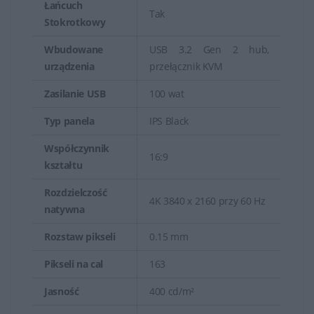
Łańcuch
Tak
Stokrotkowy
Wbudowane
USB 3.2 Gen 2 hub,
urządzenia
przełącznik KVM
Zasilanie USB
100 wat
Typ panela
IPS Black
Współczynnik
16:9
kształtu
Rozdzielczość
4K 3840 x 2160 przy 60 Hz
natywna
Rozstaw pikseli
0.15 mm
Pikseli na cal
163
Jasność
400 cd/m²