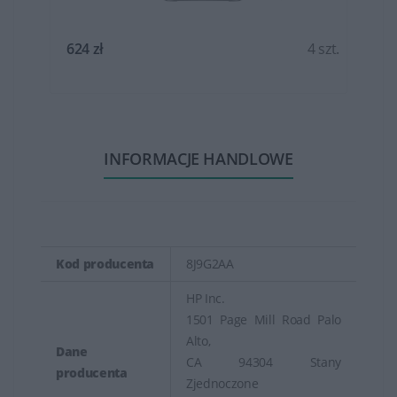
t.
624 zł
4 szt.
INFORMACJE HANDLOWE
Kod producenta
8J9G2AA
HP Inc.
1501 Page Mill Road Palo
Alto,
Dane
CA 94304 Stany
producenta
Zjednoczone