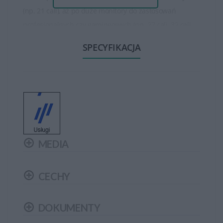
(np. 21 cali), aż po duże monitory do zastosowań
profesjonalnych czy gamingowych (np. 27 cali, 32 cali
lub większe). Są też monitory o różnych proporcjach
SPECYFIKACJA
obrazu, takich jak standardowy 16:9, panoramiczny 21:9
czy ultra-szeroki 32:9.
Monitory HP oferują różne rozdzielczości, w tym Full HD
(1920 x 1080 pikseli), Quad HD (2560 x 1440 pikseli), oraz
4K Ultra HD (3840 x 2160 pikseli), co zapewnia wyraźny
obraz i szczegółowość. Niektóre modele wykorzystują
MEDIA
technologie jak IPS, LED, czy nawet technologię
krystalicznych diod organicznych (OLED), co poprawia
jakość obrazu, kolorów i szerokie kąty widzenia.
CECHY
Monitory HP są wyposażone w różnorodne funkcje,
DOKUMENTY
takie jak tryb ochrony oczu (filtrowanie światła
niebieskiego), regulacja wysokości i nachylenia,