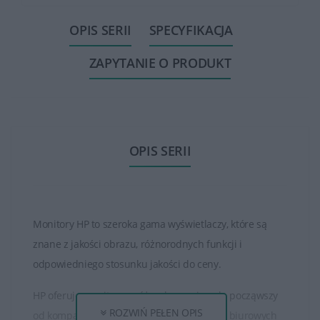
OPIS SERII
SPECYFIKACJA
ZAPYTANIE O PRODUKT
OPIS SERII
Monitory HP to szeroka gama wyświetlaczy, które są
znane z jakości obrazu, różnorodnych funkcji i
odpowiedniego stosunku jakości do ceny.
HP oferuje monitory o różnych rozmiarach, począwszy
ROZWIŃ PEŁEN OPIS
od kompaktowych ekranów do zastosowań biurowych