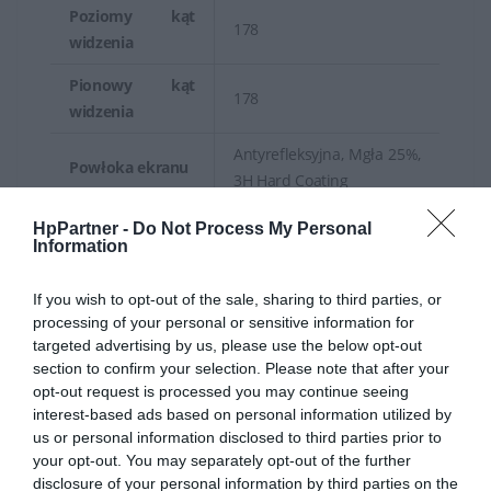
Poziomy kąt
178
widzenia
Pionowy kąt
178
widzenia
Antyrefleksyjna, Mgła 25%,
Powłoka ekranu
3H Hard Coating
Technologia
Podświetlane krawędzie
HpPartner -
Do Not Process My Personal
Information
podświetlenia
LED
Mikro krawędź z 4 stron,
If you wish to opt-out of the sale, sharing to third parties, or
technologia Flicker Free,
processing of your personal or sensitive information for
technologia Low Blue
targeted advertising by us, please use the below opt-out
section to confirm your selection. Please note that after your
Light, HP Eye Ease, Głębia
opt-out request is processed you may continue seeing
Kolorów 10-bit (8-bit +
interest-based ads based on personal information utilized by
FRC), VESA DisplayHDR
us or personal information disclosed to third parties prior to
400, Color Calibrated,
your opt-out. You may separately opt-out of the further
Charakterystyka
kalibracja Pantone,
disclosure of your personal information by third parties on the