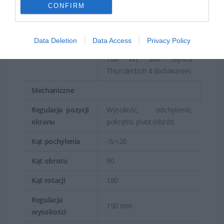
CONFIRM
Thunderbolt
Interfejsy
4/USB4/DisplayPort 1.4
(Tryb Alternatywny
Data Deletion
Data Access
Privacy Policy
DisplayPort, zasilanie do
100 W) Sieć (RJ-45)
Thunderbolt 4 (ładowanie)
Mechaniczne
Regulacja pozycji
Wysokość, odchylenie,
ekranu
pokrętło, pivot (obrót)
Kąt pochylenia
-5/+20
Kąt obrotu
90
Kąt rotacji
180
Regulacja
150 mm
wysokości