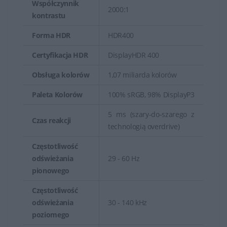
Współczynnik
2000:1
kontrastu
Forma HDR
HDR400
Certyfikacja HDR
DisplayHDR 400
Obsługa kolorów
1,07 miliarda kolorów
Paleta Kolorów
100% sRGB, 98% DisplayP3
5 ms (szary-do-szarego z
Czas reakcji
technologią overdrive)
Częstotliwość
odświeżania
29 - 60 Hz
pionowego
Częstotliwość
odświeżania
30 - 140 kHz
poziomego