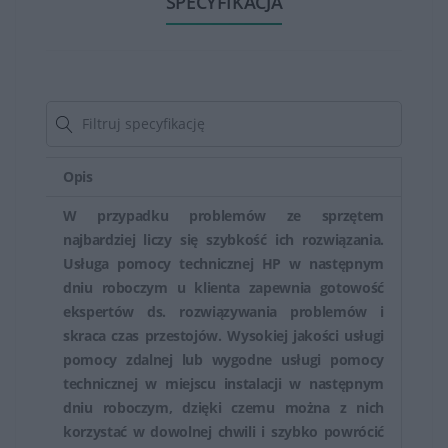
SPECYFIKACJA
może być miesiącami lub nawet latami, w zależności od
wybranej opcji. Przedłużenie to zazwyczaj zaczyna się
od daty wygaśnięcia standardowej gwarancji.
Niektóre programy rozszerzenia gwarancji mogą
również oferować dodatkowe korzyści, takie jak pomoc
techniczna 24/7, priorytetowy serwis, możliwość
Opis
wymiany urządzenia na nowe w przypadku
W przypadku problemów ze sprzętem
niemożności naprawy itp.
najbardziej liczy się szybkość ich rozwiązania.
Usługa pomocy technicznej HP w następnym
Kluczowym elementem przed podjęciem decyzji o
dniu roboczym u klienta zapewnia gotowość
rozszerzeniu gwarancji HP jest dokładne zapoznanie
ekspertów ds. rozwiązywania problemów i
się z warunkami, zakresem pokrycia, okresem
skraca czas przestojów. Wysokiej jakości usługi
rozszerzenia oraz dodatkowymi korzyściami
pomocy zdalnej lub wygodne usługi pomocy
oferowanymi w ramach konkretnego programu
technicznej w miejscu instalacji w następnym
dniu roboczym, dzięki czemu można z nich
gwarancyjnego. To pozwala na dokonanie wyboru, który
korzystać w dowolnej chwili i szybko powrócić
najlepiej odpowiada potrzebom użytkownika oraz