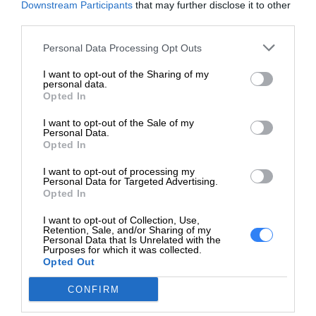
Czas reakcji
Następny dzień roboczy
Downstream Participants
that may further disclose it to other
third parties.
Konfiguracja
Gwarancja 3/3/0
zastępcza
Personal Data Processing Opt Outs
Szczegóły
I want to opt-out of the Sharing of my
personal data.
Opted In
Rozszerzona umowa
serwisowa - części i
I want to opt-out of the Sale of my
Obsługa i
robocizna - 3 lata - u
Personal Data.
Opted In
wsparcie
użytkownika - czas reakcji:
NBD Wsparcie techniczne -
I want to opt-out of processing my
Personal Data for Targeted Advertising.
zdalny nadzór - 3 lata
Opted In
Informacja o kompatybilnosci
I want to opt-out of Collection, Use,
Retention, Sale, and/or Sharing of my
HP ZBook Create G7
Personal Data that Is Unrelated with the
Purposes for which it was collected.
Notebook, Power G7 Mobile
Opted Out
Workstation, Power G8
Mobile Workstation, Power
CONFIRM
G9 Mobile Workstation,