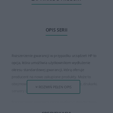
OPIS SERII
Rozszerzenie gwarancji w przypadku urządzeń HP to
opcja, która umożliwia użytkownikom wydłużenie
okresu standardowej gwarancji, którą oferuje
producent na nowo zakupione produkty. Może to
obejmować laptopy, komputery stacjonarne, drukarki,
ROZWIŃ PEŁEN OPIS
serwery i inne urządzenia.
Rozszerzenie gwarancji może wydłużyć standardowy
okres gwarancji na produkt HP o dodatkowy czas, który