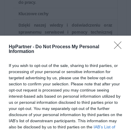
do pracy.
zapewnia odpowiednie wsparcie w przypadku
ewentualnych problemów z urządzeniem w przyszłości.
Kluczowe cechy
Dzięki naszej wiedzy i doświadczeniu oraz
sprawnemu serwisowi i pomocy technicznej
Twój sprzęt będzie jak nowy.
Specjaliści pomocy technicznej są zawsze gotowi
HpPartner -
Do Not Process My Personal
Information
do pomocy w każdy sposób, niezależnie od
sytuacji – zarówno przez telefon, jak i osobiście.
If you wish to opt-out of the sale, sharing to third parties, or
Ogólne
processing of your personal or sensitive information for
targeted advertising by us, please use the below opt-out
Łącznie z
section to confirm your selection. Please note that after your
Części i robocizna
obsługą
opt-out request is processed you may continue seeing
interest-based ads based on personal information utilized by
Lokalizacja
U użytkownika
us or personal information disclosed to third parties prior to
your opt-out. You may separately opt-out of the further
Okres pełnego
disclosure of your personal information by third parties on the
3 lata
kontraktu
IAB’s list of downstream participants. This information may
also be disclosed by us to third parties on the
IAB’s List of