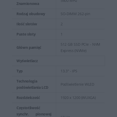
5600 MHz
Znamionowa
Rodzaj obudowy
SO-DIMM 262-pin
Ilość slotów
2
Puste sloty
1
512 GB SSD PCIe - NVM
Główn pamięć
Express (NVMe)
Wyświetlacz
Typ
13.3" - IPS
Technologia
Podświetlenie WLED
podświetlania LCD
Rozdzielczość
1920 x 1200 (WUXGA)
Częstotliwość
synchr. pionowej