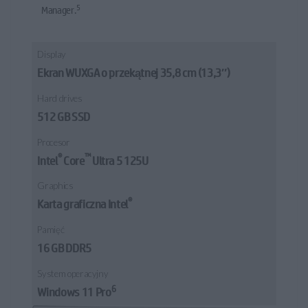
5
Manager.
Display
Ekran WUXGA o przekątnej 35,8 cm (13,3″)
Hard drives
512 GB SSD
Procesor
®
™
Intel
Core
Ultra 5 125U
Graphics
®
Karta graficzna Intel
Pamięć
16 GB DDR5
System operacyjny
6
Windows 11 Pro