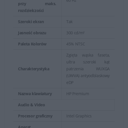
60 Hz
przy maks.
rozdzielczości
Szeroki ekran
Tak
Jasność obrazu
300 cd/m²
Paleta Kolorów
45% NTSC
Zgięta wąska faseta,
ultra szeroki kąt
Charakterystyka
patrzenia WUXGA
(UWVA) antyodblaskowy
eDP
Nazwa klawiatury
HP Premium
Audio & Video
Procesor graficzny
Intel Graphics
Aparat