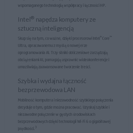
wspomaganego technologią współpracy i łączności HP.
®
Intel
napędza komputery ze
sztuczną inteligencją
®
™
Skup się na tym, co ważne, dzięki procesorowi Intel
Core
Ultra, opracowanemu z myślą o nowej erze
oprogramowania AI. Trzy silniki obliczeniowe zarządzają
obciążeniami AI, pomagają usprawnić wideokonferencje i
umożliwiają zaawansowane tworzenie treści.
Szybka i wydajna łączność
bezprzewodowa LAN
Mobilność komputera i niezawodność szybkiego połączenia
decyduje o tym, gdzie można pracować. Uzyskaj szybkie i
niezawodne połączenie w gęstych środowiskach
bezprzewodowych dzięki technologii Wi-Fi 6 o gigabitowej
3
prędkości.