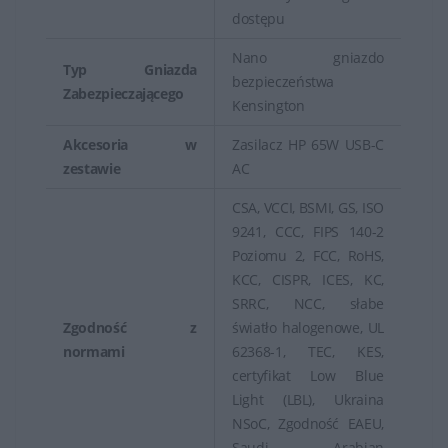
dostępu
Nano gniazdo
Typ Gniazda
bezpieczeństwa
Zabezpieczającego
Kensington
Akcesoria w
Zasilacz HP 65W USB-C
zestawie
AC
CSA, VCCI, BSMI, GS, ISO
9241, CCC, FIPS 140-2
Poziomu 2, FCC, RoHS,
KCC, CISPR, ICES, KC,
SRRC, NCC, słabe
Zgodność z
światło halogenowe, UL
normami
62368-1, TEC, KES,
certyfikat Low Blue
Light (LBL), Ukraina
NSoC, Zgodność EAEU,
Saudi Arabian