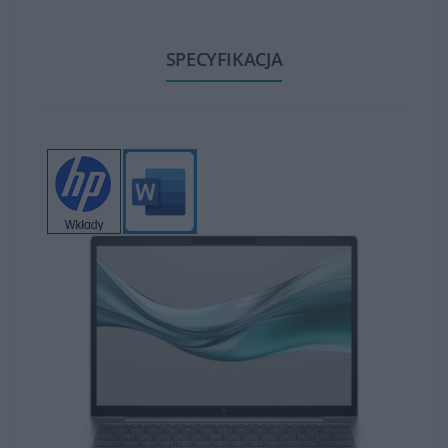
służbowej. Dodatkowo posiadają ergonomiczne
klawiatury i precyzyjne touchpady, zapewniające
SPECYFIKACJA
wygodę użytkowania.
Wyposażone są w różnorodne porty, takie jak USB-C,
HDMI, DisplayPort, czy też porty sieciowe, co umożliwia
podłączenie do różnorodnych urządzeń zewnętrznych i
stacji dokujących.
Notebooki HP EliteBook są dedykowane dla
profesjonalistów, biznesmenów i korporacji, którzy
potrzebują wysokiej jakości, wydajnego i bezpiecznego
laptopa do intensywnego użytku w środowisku
biznesowym. Ich zaawansowane funkcje, trwałość i
wydajność czynią je doskonałym wyborem dla
wymagających użytkowników biznesowych.