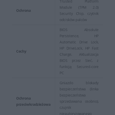
Trusted Platform
Module (TPM 2.0)
Ochrona
Security Chip, czytnik
odcisków palców
BIOS Absolute
Persistence, HP
Automatic Drive Lock,
HP DriveLock, HP Fast
Cechy
Charge, Aktualizacja
BIOS przez Sieć, z
funkcją Secured-core
PC
Gniazdo blokady
bezpieczeństwa (linka
bezpieczeństwa
Ochrona
sprzedawana osobno),
przeciwkradzieżowa
czujnik
nieautoryzowanego