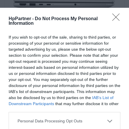
HpPartner -
Do Not Process My Personal
Information
Porty
If you wish to opt-out of the sale, sharing to third parties, or
processing of your personal or sensitive information for
™
®
2 porty Thunderbolt
4 ze złączem USB-C
o
targeted advertising by us, please use the below opt-out
przepustowości 40 Gb/s (zasilanie z USB,
section to confirm your selection. Please note that after your
™
DisplayPort
1.4)
opt-out request is processed you may continue seeing
interest-based ads based on personal information utilized by
2 porty USB-A o przepustowości 5 Gb/s (1 z
us or personal information disclosed to third parties prior to
your opt-out. You may separately opt-out of the further
funkcją ładowania, 1 zasilający)
disclosure of your personal information by third parties on the
1 port HDMI 2.1
IAB’s list of downstream participants. This information may
also be disclosed by us to third parties on the
IAB’s List of
1 gniazdo combo jack (słuchawki/mikrofon)
Downstream Participants
that may further disclose it to other
stereo
third parties.
1 gniazdo RJ-45
Personal Data Processing Opt Outs