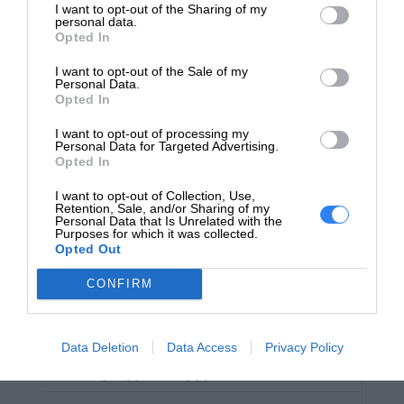
I want to opt-out of the Sharing of my
personal data.
Opted In
I want to opt-out of the Sale of my
Opis
Personal Data.
Opted In
Komputery HP Elite Laptop zapewniają solidne,
I want to opt-out of processing my
bezpieczne i łatwe w obsłudze rozwiązania,
Personal Data for Targeted Advertising.
sprawdzające się przy wymagających procesach
Opted In
pracy – to linia estetycznie zaprojektowanych
I want to opt-out of Collection, Use,
urządzeń dla firm, które łatwo zabierzesz w
Retention, Sale, and/or Sharing of my
Personal Data that Is Unrelated with the
podróż. Komputer wspomagany sztuczną
Purposes for which it was collected.
inteligencją to idealne rozwiązanie dla każdego
Opted Out
pracownika. Bezpieczny i łatwy w zarządzaniu
CONFIRM
komputer HP EliteBook 630 oferuje szeroki
zakres konfigurowalnych funkcji, w tym
najnowszy procesor Intel , solidną pamięć oraz
Data Deletion
Data Access
Privacy Policy
funkcje współpracy, które umożliwiają łatwą
standaryzację w istniejących środowiskach IT.