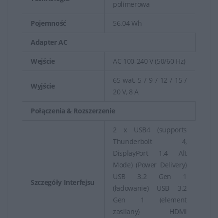
polimerowa
Pojemność
56.04 Wh
Adapter AC
Wejście
AC 100-240 V (50/60 Hz)
65 wat, 5 / 9 / 12 / 15 /
Wyjście
20 V, 8 A
Połączenia & Rozszerzenie
2 x USB4 (supports
Thunderbolt 4,
DisplayPort 1.4 Alt
Mode) (Power Delivery)
USB 3.2 Gen 1
Szczegóły Interfejsu
(ładowanie) USB 3.2
Gen 1 (element
zasilany) HDMI