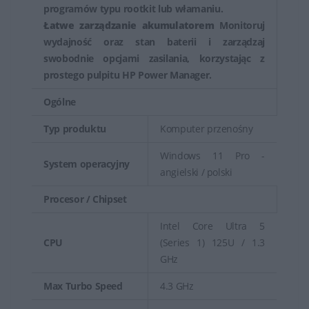
programów typu rootkit lub włamaniu.
Łatwe zarządzanie akumulatorem
Monitoruj
wydajność oraz stan baterii i zarządzaj
swobodnie opcjami zasilania, korzystając z
prostego pulpitu HP Power Manager.
Ogólne
Typ produktu
Komputer przenośny
Windows 11 Pro -
System operacyjny
angielski / polski
Procesor / Chipset
Intel Core Ultra 5
CPU
(Series 1) 125U / 1.3
GHz
Max Turbo Speed
4.3 GHz