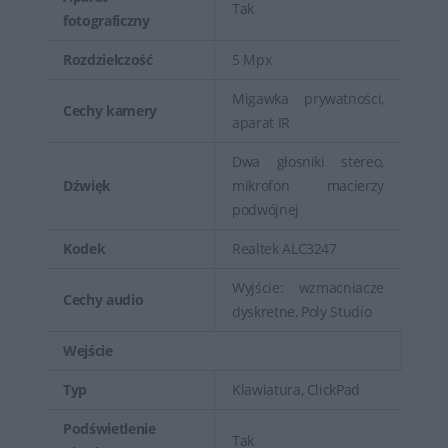
Tak
fotograficzny
Rozdzielczość
5 Mpx
Migawka prywatności,
Cechy kamery
aparat IR
Dwa głosniki stereo,
Dźwięk
mikrofon macierzy
podwójnej
Kodek
Realtek ALC3247
Wyjście: wzmacniacze
Cechy audio
dyskretne, Poly Studio
Wejście
Typ
Klawiatura, ClickPad
Podświetlenie
Tak