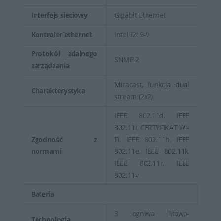
Interfejs sieciowy
Gigabit Ethernet
Kontroler ethernet
Intel I219-V
Protokół zdalnego
SNMP 2
zarządzania
Miracast, funkcja dual
Charakterystyka
stream (2x2)
IEEE 802.11d, IEEE
802.11i, CERTYFIKAT Wi-
Zgodność z
Fi, IEEE 802.11h, IEEE
normami
802.11e, IEEE 802.11k,
IEEE 802.11r, IEEE
802.11v
Bateria
3 ogniwa litowo-
Technologia