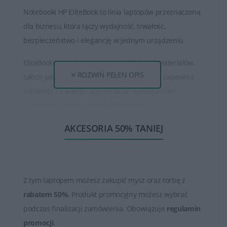
Notebooki HP EliteBook to linia laptopów przeznaczona
dla biznesu, która łączy wydajność, trwałość,
bezpieczeństwo i elegancję w jednym urządzeniu.
EliteBooki są wykonane z wysokiej jakości materiałów,
ROZWIŃ PEŁEN OPIS
takich jak stop magnezu czy aluminium, co zapewnia
solidność i trwałość, aby sprostać wymaganiom
użytkowania w warunkach biznesowych.
AKCESORIA 50% TANIEJ
EliteBooki posiadają zaawansowane funkcje
zabezpieczeń, takie jak czytniki linii papilarnych,
moduły TPM, czy też oprogramowanie do zarządzania
bezpieczeństwem, chroniące dane przed
Z tym laptopem możesz zakupić mysz oraz torbę z
nieautoryzowanym dostępem.
rabatem 50%
. Produkt promocyjny możesz wybrać
Pomimo solidnej konstrukcji, EliteBooki są zazwyczaj
podczas finalizacji zamówienia. Obowiązuje
regulamin
lekkie i przenośne, co ułatwia ich noszenie w podróży
promocji
.