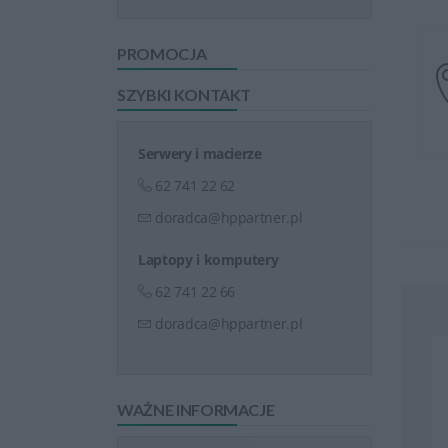
PROMOCJA
SZYBKI KONTAKT
Serwery i macierze
62 741 22 62
doradca@hppartner.pl
Laptopy i komputery
62 741 22 66
doradca@hppartner.pl
WAŻNE INFORMACJE