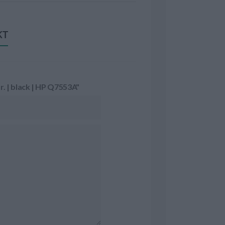
KT
. | black | HP Q7553A"