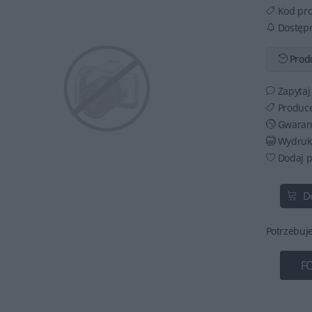
Kod pr
Dostęp
Produ
Zapytaj
Produce
Gwaran
Wydruku
Dodaj p
D
Potrzebuj
F