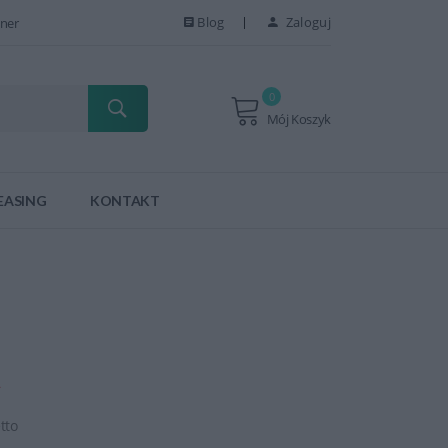
Blog
Zaloguj
ner
0
Mój Koszyk
EASING
KONTAKT
tto