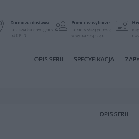
Darmowa dostawa
Pomoc w wyborze
He
Dostawa kurierem gratis
Doradcy służą pomocą
Kup
od 0 PLN
w wyborze sprzętu
dos
OPIS SERII
SPECYFIKACJA
ZAP
OPIS SERII