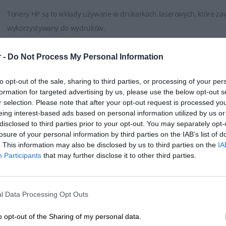
Tonery HP są to wkłady używane w drukarkach laserowych, które zaw
wykorzystywany do wydruków.
HP oferuje różne rodzaje tonerów, w zależności od modelu drukarki. 
 -
Do Not Process My Personal Information
monochromatycznych (czarno-białych) oraz tonery do drukarek koloro
ROZWIŃ PEŁEN OPIS
oddzielnych kolorów (czarny, cyjan, magenta, żółty).
to opt-out of the sale, sharing to third parties, or processing of your per
formation for targeted advertising by us, please use the below opt-out s
Tonery HP są dostępne w różnych pojemnościach, od standardowy
r selection. Please note that after your opt-out request is processed y
eing interest-based ads based on personal information utilized by us or
tonery mogą wydrukować większą ilość stron niż standardowe, co jes
disclosed to third parties prior to your opt-out. You may separately opt-
SPECYFIKACJA
dokumentów.
losure of your personal information by third parties on the IAB’s list of
. This information may also be disclosed by us to third parties on the
IA
Tonery HP zapewniają wysoką jakość wydruku, oferując ostre, wyraźne
Participants
that may further disclose it to other third parties.
grafiki. Są one opracowane w taki sposób, aby zapewnić spójność i 
Tonery HP są zazwyczaj łatwe w instalacji. Producent zwykle dostarcz
l Data Processing Opt Outs
poprawnie zamontować toner w drukarce.
o opt-out of the Sharing of my personal data.
Symbol producenta
TH53ANC
Aby zapewnić optymalne działanie drukarki, zaleca się używanie or