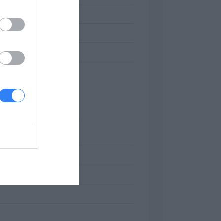
rantuje ich kompatybilność i
r. | black | HP Q7553A
aserowych. Oryginalne tonery HP oferują
lami drukarek, co jest kluczowe dla
OWE