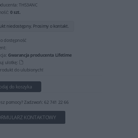
oducenta:
TH53ANC
ność:
0 szt.
kt niedostępny. Prosimy o kontakt.
 o dostępność
nt:
cja:
Gwarancja producenta Lifetime
j ulotkę:
rodukt do ulubionych!
odaj do koszyka
esz pomocy? Zadzwoń: 62 741 22 66
ORMULARZ KONTAKTOWY