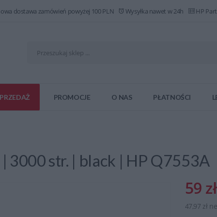
owa dostawa zamówień powyżej 100 PLN
Wysyłka nawet w 24h
HP Part
PRZEDAŻ
PROMOCJE
O NAS
PŁATNOŚCI
L
 3000 str. | black | HP Q7553A
59 zł
47,97 zł ne