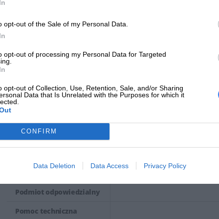
In
są testowane i dostosowane do konkretnych modeli drukarek, co gwa
Nazwa produktu
Toner Printé TH53ANC | 3000 st
o opt-out of the Sale of my Personal Data.
niezawodność.
Producent
Printe
In
Tonery HP są integralną częścią procesu drukowania w drukarkach l
Klasa produktu
Druk laserowy
to opt-out of processing my Personal Data for Targeted
wysoką jakość wydruków, trwałość oraz zgodność z konkretnymi mode
ing.
In
uzyskania optymalnych wyników drukowania.
o opt-out of Collection, Use, Retention, Sale, and/or Sharing
INFORMACJE HANDL
ersonal Data that Is Unrelated with the Purposes for which it
lected.
Out
CONFIRM
Kod producenta
TH53ANC
Data Deletion
Data Access
Privacy Policy
Dane producenta
Podmiot odpowiedzialny
Pomoc techniczna