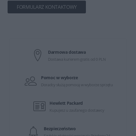
FORMULARZ KONTAKTOWY
Darmowa dostawa
Dostawa kurierem gratis od 0 PLN
Pomoc w wyborze
Doradcy służą pomocą w wyborze sprzętu
Hewlett Packard
Kupujesz u zaufanego dostawcy
Bezpieczeństwo
Szybkie płatności wspierają Przelewy24