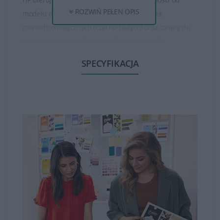
ROZWIŃ PEŁEN OPIS
modelu drukarki. Istnieją tonery do drukarek
monochromatycznych (czarno-białych) oraz tonery do
drukarek kolorowych, które składają się z kilku
oddzielnych kolorów (czarny, cyjan, magenta, żółty).
SPECYFIKACJA
Tonery HP są dostępne w różnych pojemnościach, od
standardowych do wysokowydajnych. Wysokowydajne
tonery mogą wydrukować większą ilość stron niż
standardowe, co jest korzystne dla osób, które drukują
dużo dokumentów.
Tonery HP zapewniają wysoką jakość wydruku, oferując
ostre, wyraźne teksty oraz wysokiej jakości obrazy czy
grafiki. Są one opracowane w taki sposób, aby zapewnić
spójność i trwałość wydruków.
Tonery HP są zazwyczaj łatwe w instalacji. Producent