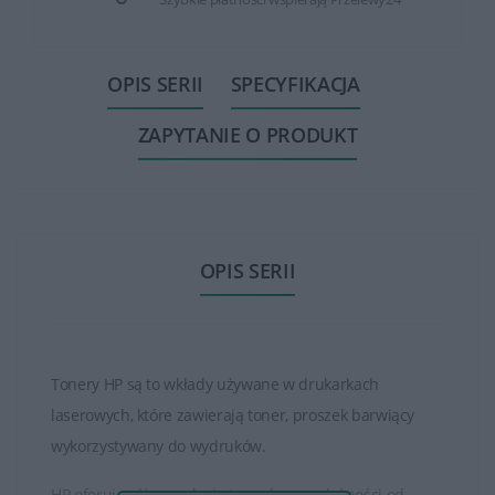
OPIS SERII
SPECYFIKACJA
ZAPYTANIE O PRODUKT
OPIS SERII
Tonery HP są to wkłady używane w drukarkach
laserowych, które zawierają toner, proszek barwiący
wykorzystywany do wydruków.
HP oferuje różne rodzaje tonerów, w zależności od