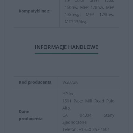
HP Color Laser 150a,
150nw, MFP 178nw, MFP
Kompatybilne z:
178nwg, MFP 179fnw,
MFP 179fwg
INFORMACJE HANDLOWE
Kod producenta
W2072A
HP Inc.
1501 Page Mill Road Palo
Alto,
Dane
CA 94304 Stany
producenta
Zjednoczone
Telefon: +1 650-857-1501