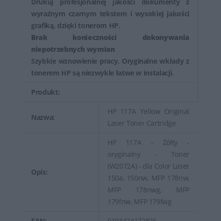
Drukuj profesjonalnej jakości dokumenty z
wyraźnym czarnym tekstem i wysokiej jakości
grafiką, dzięki tonerom HP.
Brak konieczności dokonywania
niepotrzebnych wymian
Szybkie wznowienie pracy. Oryginalne wkłady z
tonerem HP są niezwykle łatwe w instalacji.
Produkt:
HP 117A Yellow Original
Nazwa:
Laser Toner Cartridge
HP 117A - Żółty -
oryginalny - Toner
(W2072A) - dla Color Laser
Opis:
150a, 150nw, MFP 178nw,
MFP 178nwg, MFP
179fnw, MFP 179fwg
EAN:
0193424172825