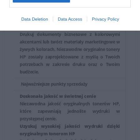
Data Deletion
Data Access
Privacy Policy
Opis
Drukuj dokumenty biznesowe z kolorowymi
akcentami lub twórz materiały marketingowe w
żywych kolorach. Niezawodne oryginalne tonery
HP zostały zaprojektowane z myślą o Twoich
potrzebach w zakresie druku oraz o Twoim
budżecie.
Najważniejsze punkty sprzedaży
Doskonała jakość w świetnej cenie
Niezawodna jakość oryginalnych tonerów HP,
które zapewniają jednolite wydruki w
przystępnej cenie.
Uzyskuj wysokiej jakości wydruki dzięki
oryginalnym tonerom HP