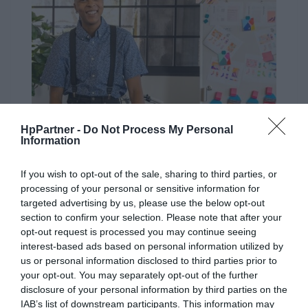
HpPartner -
Do Not Process My Personal
Information
If you wish to opt-out of the sale, sharing to third parties, or
processing of your personal or sensitive information for
targeted advertising by us, please use the below opt-out
Znaczące momenty, żywe rezultaty.
section to confirm your selection. Please note that after your
opt-out request is processed you may continue seeing
Przedstawiaj swoje pomysły na biznes za pomocą
interest-based ads based on personal information utilized by
najwyższej jakości kolorowych wydruków – spraw, że Twoja
us or personal information disclosed to third parties prior to
praca będzie się wyróżniać.
your opt-out. You may separately opt-out of the further
disclosure of your personal information by third parties on the
IAB’s list of downstream participants. This information may