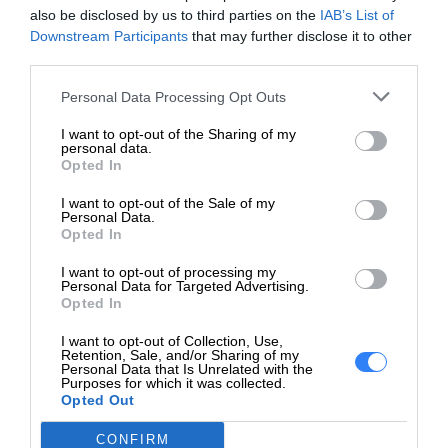
also be disclosed by us to third parties on the
IAB’s List of
Downstream Participants
that may further disclose it to other
third parties.
Personal Data Processing Opt Outs
I want to opt-out of the Sharing of my
personal data.
Opted In
I want to opt-out of the Sale of my
Personal Data.
Opted In
I want to opt-out of processing my
Personal Data for Targeted Advertising.
Opted In
I want to opt-out of Collection, Use,
Materiał z recyklingu ma znaczenie
Retention, Sale, and/or Sharing of my
Personal Data that Is Unrelated with the
Purposes for which it was collected.
Tworzywa sztuczne pochodzące z recyklingu we wkładach
Opted Out
HP pomagają zmniejszyć ilość odpadów.
CONFIRM