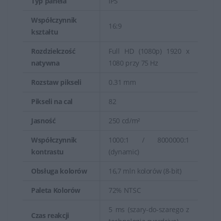
Typ panela
IPS
Współczynnik
16:9
kształtu
Rozdzielczość
Full HD (1080p) 1920 x
natywna
1080 przy 75 Hz
Rozstaw pikseli
0.31 mm
Pikseli na cal
82
Jasność
250 cd/m²
Współczynnik
1000:1 / 8000000:1
kontrastu
(dynamic)
Obsługa kolorów
16,7 mln kolorów (8-bit)
Paleta Kolorów
72% NTSC
5 ms (szary-do-szarego z
Czas reakcji