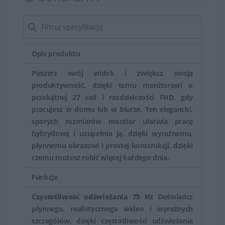
niebieskiego), regulacja wysokości i nachylenia,
technologie redukcji migotania (Flicker-Free) czy funkcje
ochrony przed świeceniem (Anti-Glare), co zapewnia
Opis produktu
komfortową pracę przez dłuższe godziny.
Poszerz swój widok i zwiększ swoją
HP oferuje także monitory skierowane do konkretnych
produktywność, dzięki temu monitorowi o
zastosowań, takie jak monitory do grafiki,
przekątnej 27 cali i rozdzielczości FHD, gdy
projektowania, gamingu czy do zastosowań
pracujesz w domu lub w biurze. Ten elegancki,
profesjonalnych, które mogą mieć specjalne funkcje jak
sporych rozmiarów monitor ułatwia pracę
szeroki zakres kolorów, wysoka częstotliwość
hybrydową i uzupełnia ją, dzięki wyraźnemu,
płynnemu obrazowi i prostej konstrukcji, dzięki
odświeżania czy odpowiedź czasu matrycy.
czemu możesz robić więcej każdego dnia.
Monitory HP są cenione zarówno przez użytkowników
Funkcje
domowych, jak i profesjonalnych, ze względu na ich
różnorodność, jakość obrazu i funkcje dostosowane do
Częstotliwość odświeżania 75 Hz
Doświadcz
płynnego, realistycznego wideo i wyraźnych
różnych zastosowań. Oferują one szeroki wybór opcji,
szczegółów, dzięki częstotliwości odświeżania
które mogą spełnić oczekiwania zarówno zwykłych