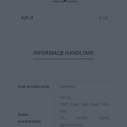
t.
624 zł
4 szt.
INFORMACJE HANDLOWE
Kod producenta
64X69AA
HP Inc.
1501 Page Mill Road Palo
Alto,
Dane
CA 94304 Stany
producenta
Zjednoczone