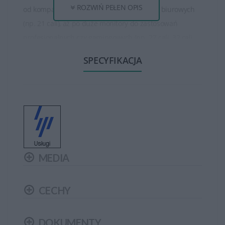
ROZWIŃ PEŁEN OPIS
od kompaktowych ekranów do zastosowań biurowych
(np. 21 cali), aż po duże monitory do zastosowań
profesjonalnych czy gamingowych (np. 27 cali, 32 cali
lub większe). Są też monitory o różnych proporcjach
SPECYFIKACJA
obrazu, takich jak standardowy 16:9, panoramiczny 21:9
czy ultra-szeroki 32:9.
Monitory HP oferują różne rozdzielczości, w tym Full HD
(1920 x 1080 pikseli), Quad HD (2560 x 1440 pikseli), oraz
4K Ultra HD (3840 x 2160 pikseli), co zapewnia wyraźny
obraz i szczegółowość. Niektóre modele wykorzystują
MEDIA
technologie jak IPS, LED, czy nawet technologię
krystalicznych diod organicznych (OLED), co poprawia
jakość obrazu, kolorów i szerokie kąty widzenia.
CECHY
Monitory HP są wyposażone w różnorodne funkcje,
DOKUMENTY
takie jak tryb ochrony oczu (filtrowanie światła