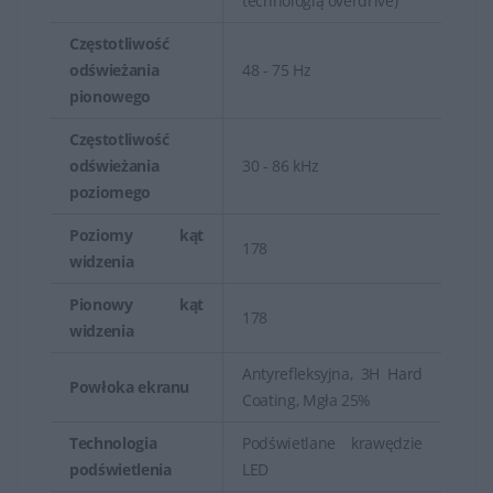
technologią overdrive)
Częstotliwość
odświeżania
48 - 75 Hz
pionowego
Częstotliwość
odświeżania
30 - 86 kHz
poziomego
Poziomy kąt
178
widzenia
Pionowy kąt
178
widzenia
Antyrefleksyjna, 3H Hard
Powłoka ekranu
Coating, Mgła 25%
Technologia
Podświetlane krawędzie
podświetlenia
LED