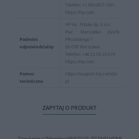
Telefon: +1 650-857-1501
https://hp.com
HP Inc. Polska Sp. z o.o.
Plac Marszałka Józefa
Podmiot
Piłsudskiego 1
odpowiedzialny
00-078 Warszawa
Telefon: +48 22 50 20 670
https://hp.com
Pomoc
https://support.hp.com/pl-
techniczna
pl
ZAPYTAJ O PRODUKT
Zapytanie o "Monitor HP P27 G5 27" FHD HDMI