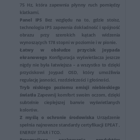
75 Hz, która zapewnia płynny ruch pomiędzy
użytkowników, jak i profesjonalistów potrzebujących
klatkami.
wysokiej jakości obrazu do zadań wymagających
Panel IPS
Bez względu na to, gdzie stoisz,
precyzji i dokładności.
technologia IPS zapewnia dokładność i spójność
obrazu przy szerokich kątach widzenia
wynoszących 178 stopni w poziomie i w pionie.
Łatwy w obsłudze przycisk joypada
ekranowego
Konfiguracja wyświetlacza jeszcze
nigdy nie była łatwiejsza – a wszystko to dzięki
przyciskowi Joypad OSD, który umożliwia
regulację jasności, rozdzielczości i głośności.
Tryb niskiego poziomu emisji niebieskiego
światła
Zapewnij komfort swoim oczom, dzięki
subtelnie cieplejszej barwie wyświetlanych
kolorów.
Z myślą o ochronie środowiska
Urządzenie
spełnia najnowsze standardy certyfikacji EPEAT ,
ENERGY STAR i TCO.
Przemyślane opakowania produktów