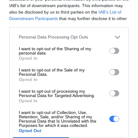
Wymiary
61.1 cm x 19.03 cm x
IAB’s list of downstream participants. This information may
(szer./głęb./wys.)
43.84 cm - z podstawką
also be disclosed by us to third parties on the
IAB’s List of
Downstream Participants
that may further disclose it to other
Waga
5.08 kg
third parties.
Złącza
Personal Data Processing Opt Outs
DisplayPort 1.2 (HDCP)
I want to opt-out of the Sharing of my
Interfejsy
personal data.
HDMI (HDCP) VGA
Opted In
Mechaniczne
I want to opt-out of the Sale of my
Personal Data.
Regulacja pozycji
Opted In
Odchylenie
ekranu
I want to opt-out of processing my
Personal Data for Targeted Advertising.
Kąt pochylenia
-5/+20
Opted In
Interfejs
I want to opt-out of Collection, Use,
100 x 100 mm
Retention, Sale, and/or Sharing of my
Montażowy VESA
Personal Data that Is Unrelated with the
Purposes for which it was collected.
Różne
Opted Out