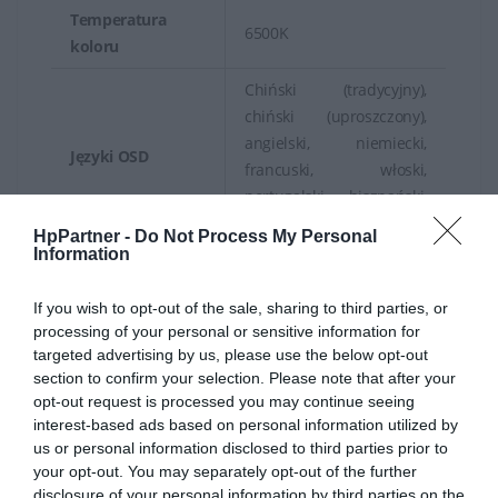
Temperatura
6500K
koloru
Chiński (tradycyjny),
chiński (uproszczony),
angielski, niemiecki,
Języki OSD
francuski, włoski,
portugalski, hiszpański,
duński, japoński
HpPartner -
Do Not Process My Personal
Information
HDCP, technologia Flicker
Free, mikro krawędź 3-
If you wish to opt-out of the sale, sharing to third parties, or
stronna, technologia Low
processing of your personal or sensitive information for
Charakterystyka
Blue Light, podświetlenie
targeted advertising by us, please use the below opt-out
krawędziowe LED, Głębia
section to confirm your selection. Please note that after your
Kolorów 8-bit (6-bit + FRC)
opt-out request is processed you may continue seeing
interest-based ads based on personal information utilized by
Czarna podstawa, czarna
us or personal information disclosed to third parties prior to
Kolor
końcówka
your opt-out. You may separately opt-out of the further
disclosure of your personal information by third parties on the