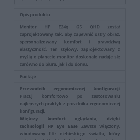
niebieskiego), regulacja wysokości i nachylenia,
Opis produktu
technologie redukcji migotania (Flicker-Free) czy funkcje
ochrony przed świeceniem (Anti-Glare), co zapewnia
Monitor HP E24q G5 QHD został
komfortową pracę przez dłuższe godziny.
zaprojektowany tak, aby zapewnić ostry obraz,
spersonalizowany komfort i prawdziwą
HP oferuje także monitory skierowane do konkretnych
elastyczność. Ten stylowy, zaprojektowany z
zastosowań, takie jak monitory do grafiki,
myślą o planecie monitor doskonale nadaje się
zarówno do biura, jak i do domu.
projektowania, gamingu czy do zastosowań
profesjonalnych, które mogą mieć specjalne funkcje jak
Funkcje
szeroki zakres kolorów, wysoka częstotliwość
Przewodnik ergonomicznej konfiguracji
odświeżania czy odpowiedź czasu matrycy.
Pracuj komfortowo po zastosowaniu
najlepszych praktyk z poradnika ergonomicznej
Monitory HP są cenione zarówno przez użytkowników
konfiguracji.
domowych, jak i profesjonalnych, ze względu na ich
Większy komfort oglądania, dzięki
różnorodność, jakość obrazu i funkcje dostosowane do
technologii HP Eye Ease
Zawsze włączony,
różnych zastosowań. Oferują one szeroki wybór opcji,
wbudowany filtr niebieskiego światła, który
które mogą spełnić oczekiwania zarówno zwykłych