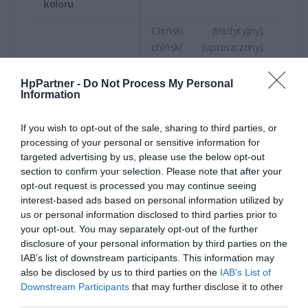
koloru
Chiński (tradycyjny),
chiński (uproszczony),
angielski, niemiecki,
Języki OSD
francuski, włoski,
HpPartner -
Do Not Process My Personal
Information
portugalski, hiszpański,
duński, japoński
If you wish to opt-out of the sale, sharing to third parties, or
HDCP, Low Blue Light
processing of your personal or sensitive information for
Mode, technologia Flicker
targeted advertising by us, please use the below opt-out
section to confirm your selection. Please note that after your
Charakterystyka
Free, 3 Side Borderless
opt-out request is processed you may continue seeing
Design, Głębia Kolorów 8-
interest-based ads based on personal information utilized by
bit, HP Eye Ease
us or personal information disclosed to third parties prior to
your opt-out. You may separately opt-out of the further
Czarny, czerń i srebro
Kolor
disclosure of your personal information by third parties on the
(podstawa)
IAB’s list of downstream participants. This information may
also be disclosed by us to third parties on the
IAB’s List of
Wymiary
53.94 cm x 21.1 cm x 50.7
Downstream Participants
that may further disclose it to other
(szer./głęb./wys.)
cm - z podstawką
third parties.