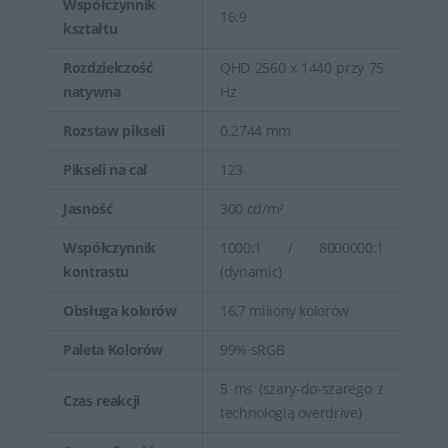
Współczynnik
16:9
kształtu
Rozdzielczość
QHD 2560 x 1440 przy 75
natywna
Hz
Rozstaw pikseli
0.2744 mm
Pikseli na cal
123
Jasność
300 cd/m²
Współczynnik
1000:1 / 8000000:1
kontrastu
(dynamic)
Obsługa kolorów
16,7 miliony kolorów
Paleta Kolorów
99% sRGB
5 ms (szary-do-szarego z
Czas reakcji
technologią overdrive)