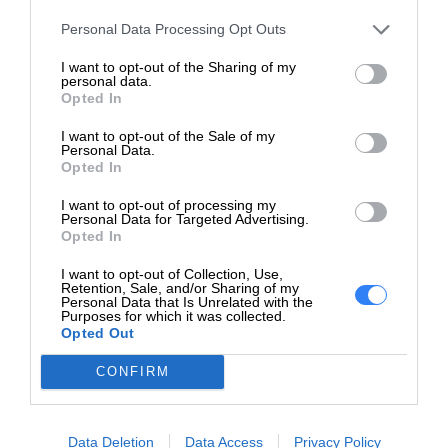
Waga
5.82 kg
Personal Data Processing Opt Outs
Złącza
I want to opt-out of the Sharing of my
personal data.
DisplayPort 1.2 (HDCP)
Opted In
HDMI (HDCP) USB-B 3 x
I want to opt-out of the Sale of my
Interfejsy
USB 3.2 Gen 1 USB 3.2
Personal Data.
Gen 1 (Typ A (tylko
Opted In
zasilanie))
I want to opt-out of processing my
Personal Data for Targeted Advertising.
Mechaniczne
Opted In
Regulacja pozycji
Wysokość, pivot (obrót),
I want to opt-out of Collection, Use,
Retention, Sale, and/or Sharing of my
ekranu
pokrętło, odchylenie
Personal Data that Is Unrelated with the
Purposes for which it was collected.
Kąt pochylenia
-5/+23
Opted Out
Kąt obrotu
90
CONFIRM
Kąt rotacji
180
Data Deletion
Data Access
Privacy Policy