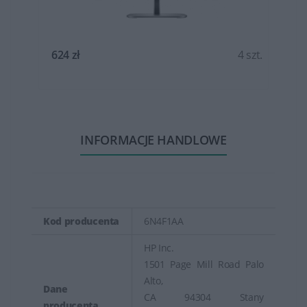
t.
624 zł
4 szt.
INFORMACJE HANDLOWE
Kod producenta
6N4F1AA
HP Inc.
1501 Page Mill Road Palo
Alto,
Dane
CA 94304 Stany
producenta