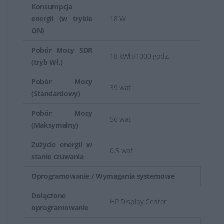
Konsumpcja
energii (w trybie
18 W
ON)
Pobór Mocy SDR
18 kWh/1000 godz.
(tryb Wł.)
Pobór Mocy
39 wat
(Standardowy)
Pobór Mocy
56 wat
(Maksymalny)
Zużycie energii w
0.5 wat
stanie czuwania
Oprogramowanie / Wymagania systemowe
Dołączone
HP Display Center
oprogramowanie