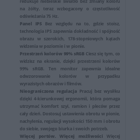
redukuje niebieskie światło bez zmiany koloru
użytkowników, jak i profesjonalistów potrzebujących
na żółty, teraz wzbogacony o częstotliwość
odświeżania 75 Hz.
wysokiej jakości obrazu do zadań wymagających
Panel IPS
Bez względu na to, gdzie stoisz,
precyzji i dokładności.
technologia IPS zapewnia dokładność i spójność
obrazu w szerokich, 178-stopniowych kątach
widzenia w poziomie i w pionie.
Przestrzeń kolorów 99% sRGB
Ciesz się tym, co
widzisz na ekranie, dzięki przestrzeni kolorów
99% sRGB. Ten monitor zapewnia idealne
odwzorowanie kolorów w przypadku
wyrazistych obrazów i filmów.
Nieograniczona regulacja
Pracuj bez wysiłku
dzięki 4-kierunkowej ergonomii, która pomaga
utrzymać komfort szyi, ramion i pleców przez
cały dzień. Dostosuj ustawienia obrotu w pionie,
nachylenia, regulacji wysokości 150 mm i obrotu
do siebie, swojego biurka i swoich potrzeb.
Więcej portów. Więcej możliwości
Więcej