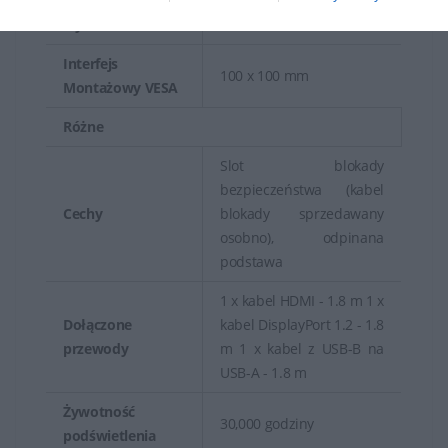
Regulacja
150 mm
wysokości
Interfejs
100 x 100 mm
Montażowy VESA
Różne
Slot blokady
bezpieczeństwa (kabel
Cechy
blokady sprzedawany
osobno), odpinana
podstawa
1 x kabel HDMI - 1.8 m 1 x
Dołączone
kabel DisplayPort 1.2 - 1.8
przewody
m 1 x kabel z USB-B na
USB-A - 1.8 m
Żywotność
30,000 godziny
podświetlenia