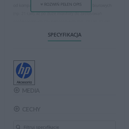
ROZWIŃ PEŁEN OPIS
od kompaktowych ekranów do zastosowań biurowych
(np. 21 cali), aż po duże monitory do zastosowań
profesjonalnych czy gamingowych (np. 27 cali, 32 cali
lub większe). Są też monitory o różnych proporcjach
SPECYFIKACJA
obrazu, takich jak standardowy 16:9, panoramiczny 21:9
czy ultra-szeroki 32:9.
Monitory HP oferują różne rozdzielczości, w tym Full HD
(1920 x 1080 pikseli), Quad HD (2560 x 1440 pikseli), oraz
4K Ultra HD (3840 x 2160 pikseli), co zapewnia wyraźny
obraz i szczegółowość. Niektóre modele wykorzystują
MEDIA
technologie jak IPS, LED, czy nawet technologię
krystalicznych diod organicznych (OLED), co poprawia
jakość obrazu, kolorów i szerokie kąty widzenia.
CECHY
Monitory HP są wyposażone w różnorodne funkcje,
takie jak tryb ochrony oczu (filtrowanie światła