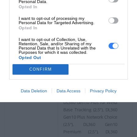
Personal Data.
Gen10 for SAP HANA
Opted In
Compute Block (2,5"), DL360
I want to opt-out of processing my
Gen10 Low (2,5"), DL360
Personal Data for Targeted Advertising.
Opted In
Gen10 Network Choice
(2,5"), DL360 Gen10
I want to opt-out of Collection, Use,
Network Choice for SAP
Retention, Sale, and/or Sharing of my
Personal Data that Is Unrelated with the
HANA Compute Block (2,5"),
Purposes for which it was collected.
Opted Out
DL360 Gen10 Performance
for Cohesity DataPlatform
CONFIRM
(2,5"), DL360 Gen10 Plus
(2,5"), DL360 Gen10 Plus All-
NVMe Server for Software
Data Deletion
Data Access
Privacy Policy
Defined Storage (2,5"),
DL360 Gen10 Plus for Weka
Base Tracking (2,5"), DL360
Gen10 Plus Network Choice
(2,5"), DL360 Gen10
Premium (2,5"), DL360