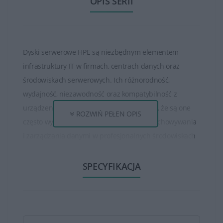
OPIS SERII
Dyski serwerowe HPE są niezbędnym elementem
infrastruktury IT w firmach, centrach danych oraz
środowiskach serwerowych. Ich różnorodność,
wydajność, niezawodność oraz kompatybilność z
urządzeniami serwerowymi HPE sprawiają, że są one
ROZWIŃ PEŁEN OPIS
często wybieranym rozwiązaniem dla przechowywania
i zarządzania danymi w profesjonalnych środowiskach
IT.
SPECYFIKACJA
HPE oferuje różne rodzaje dysków serwerowych, w tym
dyski twarde HDD (Hard Disk Drive) o różnych
pojemnościach i prędkościach obrotowych, dyski SSD
(Solid State Drive) charakteryzujące się szybszymi