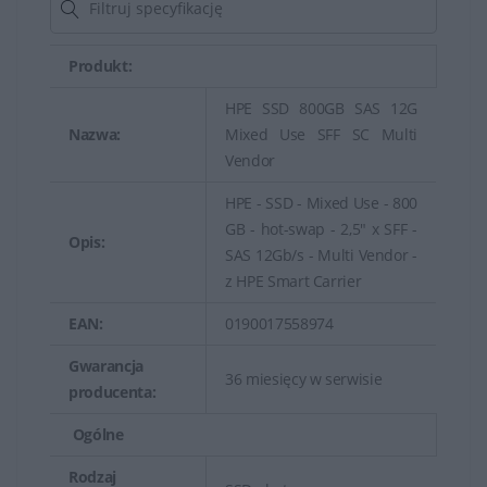
prędkościami odczytu/zapisu oraz większą
niezawodnością, a także rozwiązania pamięci masowej
Produkt:
w chmurze.
HPE SSD 800GB SAS 12G
Służą jako miejsce przechowywania danych dla
Nazwa:
Mixed Use SFF SC Multi
aplikacji serwerowych, baz danych, maszyn wirtualnych
Vendor
oraz innych usług i aplikacji działających w
HPE - SSD - Mixed Use - 800
środowiskach serwerowych.
GB - hot-swap - 2,5" x SFF -
Opis:
SAS 12Gb/s - Multi Vendor -
Dyski serwerowe HPE są często zoptymalizowane pod
z HPE Smart Carrier
kątem kompatybilności i współpracy z serwerami oraz
urządzeniami firmy HPE, co zapewnia optymalne
EAN:
0190017558974
działanie całego systemu.
Gwarancja
36 miesięcy w serwisie
producenta:
Dyski serwerowe HPE (Hewlett Packard Enterprise) to
dyski twarde lub pamięci masowe przeznaczone do
Ogólne
zastosowań w serwerach, magazynach danych oraz
Rodzaj