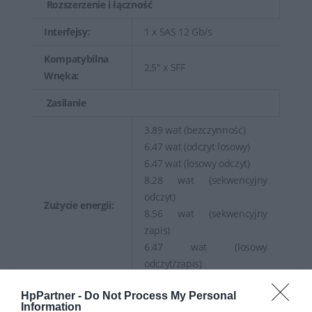
Rozszerzenie i łączność
Interfejsy:
1 x SAS 12 Gb/s
Kompatybilna
2,5" x SFF
Wnęka:
Zasilanie
3.89 wat (bezczynność)
6.47 wat (odczyt losowy)
6.47 wat (losowy odczyt)
8.28 wat (sekwencyjny
odczyt)
Zużycie energii:
8.56 wat (sekwencyjny
zapis)
6.47 wat (losowy
odczyt/zapis)
8.56 wat (maksymalnie)
HpPartner -
Do Not Process My Personal
Information
Gwarancja producenta