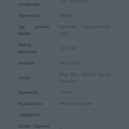
centrach danych.
SSD - hot-swap
urządzenia:
Pojemność:
800 GB
Typ pamięci
Komórka trzypoziomowa
NAND:
(TLC)
Rodzaj
2,5" x SFF
obudowy:
Interfejs:
SAS 12Gb/s
Dual Port, Digitally Signed
Cechy:
Firmware
Wysokość:
15 mm
W pakiecie z:
HPE Smart Carrier
Wydajność
Liczba Zapisów