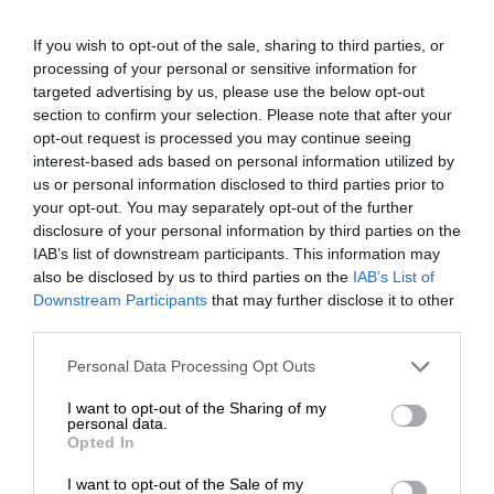
Obsługa i
Gwarancja ograniczona - 3
If you wish to opt-out of the sale, sharing to third parties, or
wsparcie:
lata
processing of your personal or sensitive information for
targeted advertising by us, please use the below opt-out
Informacja o kompatybilnosci
section to confirm your selection. Please note that after your
opt-out request is processed you may continue seeing
HPE ProLiant DL360 Gen10
interest-based ads based on personal information utilized by
32TB Performance Server
us or personal information disclosed to third parties prior to
for Cohesity DataPlatform
your opt-out. You may separately opt-out of the further
(2,5"), DL360 Gen10 77TB
disclosure of your personal information by third parties on the
Performance Server for
IAB’s list of downstream participants. This information may
also be disclosed by us to third parties on the
IAB’s List of
Cohesity DataPlatform
Downstream Participants
that may further disclose it to other
(2,5"), DL360 Gen10 All
third parties.
Flash Server for Datera
(2,5"), DL360 Gen10 All
Personal Data Processing Opt Outs
Flash Server for Weka (2,5"),
I want to opt-out of the Sharing of my
DL360 Gen10 Compute
personal data.
Server for Cohesity
Opted In
DataPlatform (2,5"), DL360
I want to opt-out of the Sale of my
Gen10 Entry (2,5"), DL360