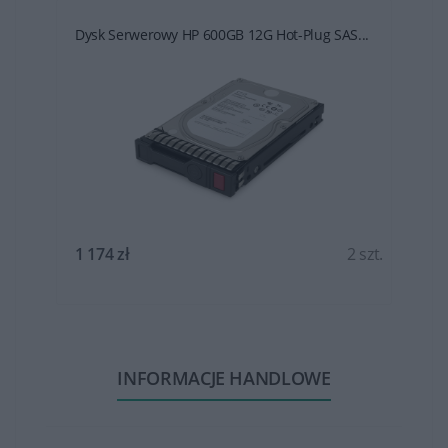
Dysk Serwerowy HP 600GB 12G Hot-Plug SAS...
t.
1 174 zł
2 szt.
INFORMACJE HANDLOWE