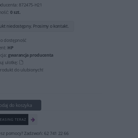
oducenta:
872475-H21
ność:
0 szt.
kt niedostępny. Prosimy o kontakt.
 o dostępność
ent:
HP
cja:
gwarancja producenta
j ulotkę:
rodukt do ulubionych!
odaj do koszyka
EASING TERAZ
esz pomocy? Zadzwoń: 62 741 22 66