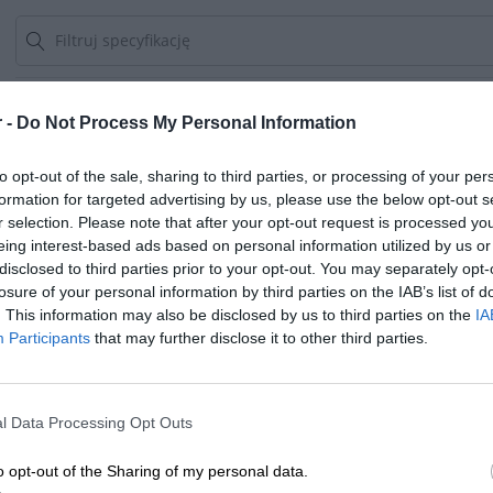
urządzeniami firmy HPE, co zapewnia optymalne działanie całego s
Dyski serwerowe HPE (Hewlett Packard Enterprise) to dyski twarde
zastosowań w serwerach, magazynach danych oraz centrach danyc
Produkt:
 -
Do Not Process My Personal Information
Nazwa:
HPE 300GB SAS 10K SFF SC DS 
to opt-out of the sale, sharing to third parties, or processing of your per
HPE Enterprise - Dysk twardy 
Opis:
formation for targeted advertising by us, please use the below opt-out s
12Gb/s - 10000 obr/min - z HPE 
r selection. Please note that after your opt-out request is processed y
eing interest-based ads based on personal information utilized by us or
EAN:
0190017413303
disclosed to third parties prior to your opt-out. You may separately opt-
losure of your personal information by third parties on the IAB’s list of
Gwarancja producenta:
36 miesięcy w serwisie
. This information may also be disclosed by us to third parties on the
IA
Participants
that may further disclose it to other third parties.
Ogólne
Rodzaj urządzenia:
Dysk twardy - hot-swap
l Data Processing Opt Outs
Pojemność:
300 GB
Rodzaj obudowy:
2,5" x SFF
o opt-out of the Sharing of my personal data.