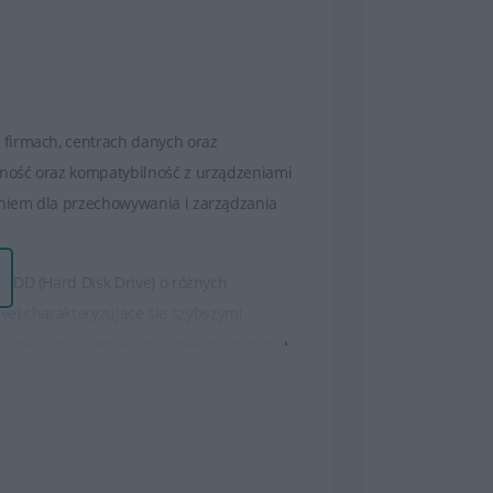
 firmach, centrach danych oraz
ność oraz kompatybilność z urządzeniami
niem dla przechowywania i zarządzania
HDD (Hard Disk Drive) o różnych
ive) charakteryzujące się szybszymi
e rozwiązania pamięci masowej w chmurze.
ch, baz danych, maszyn wirtualnych oraz
bilności i współpracy z serwerami oraz