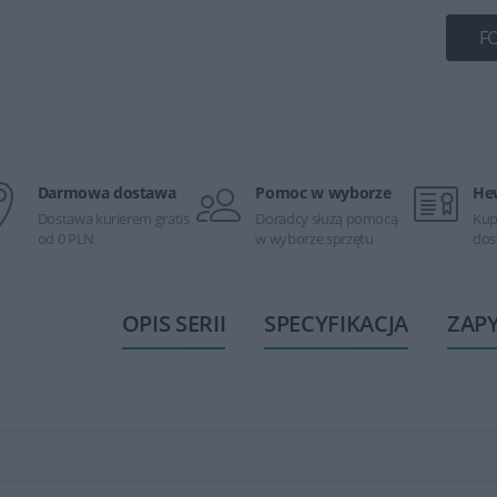
F
Darmowa dostawa
Pomoc w wyborze
He
Dostawa kurierem gratis
Doradcy służą pomocą
Kup
od 0 PLN
w wyborze sprzętu
dos
OPIS SERII
SPECYFIKACJA
ZAP