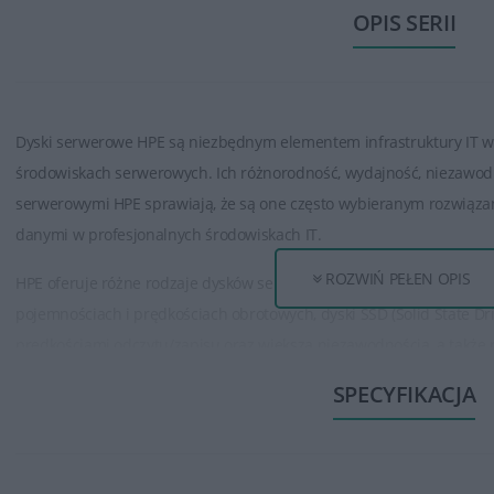
OPIS SERII
Dyski serwerowe HPE są niezbędnym elementem infrastruktury IT w
środowiskach serwerowych. Ich różnorodność, wydajność, niezawod
serwerowymi HPE sprawiają, że są one często wybieranym rozwiąza
danymi w profesjonalnych środowiskach IT.
ROZWIŃ PEŁEN OPIS
HPE oferuje różne rodzaje dysków serwerowych, w tym dyski twarde 
pojemnościach i prędkościach obrotowych, dyski SSD (Solid State Dr
prędkościami odczytu/zapisu oraz większą niezawodnością, a takż
SPECYFIKACJA
Służą jako miejsce przechowywania danych dla aplikacji serwerowy
innych usług i aplikacji działających w środowiskach serwerowych.
Dyski serwerowe HPE są często zoptymalizowane pod kątem kompaty