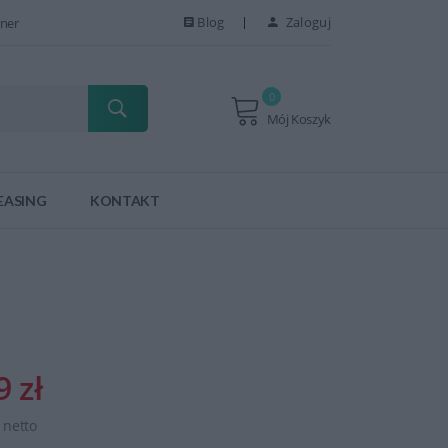
Blog
Zaloguj
ner
0
Mój Koszyk
EASING
KONTAKT
9 zł
ł netto