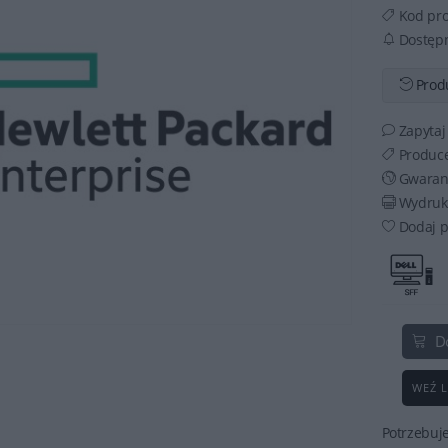
Kod pr
Dostęp
Produ
Zapytaj
Produc
Gwaran
Wydruku
Dodaj p
D
WEŹ L
Potrzebuj