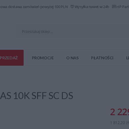
owa dostawa zamówień powyżej 100 PLN
Wysyłka nawet w 24h
HP Part
PRZEDAŻ
PROMOCJE
O NAS
PŁATNOŚCI
L
AS 10K SFF SC DS
2 22
1 812,20 z