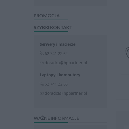
PROMOCJA
SZYBKI KONTAKT
Serwery i macierze
62 741 22 62
doradca@hppartner.pl
Laptopy i komputery
62 741 22 66
doradca@hppartner.pl
WAŻNE INFORMACJE