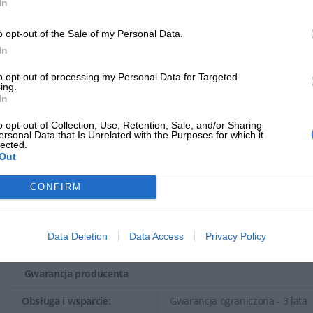
In
Interfejs:
SAS 12Gb/s
o opt-out of the Sale of my Personal Data.
Cechy:
Digitally Signed Firmware
In
W pakiecie z:
HPE Smart Carrier
to opt-out of processing my Personal Data for Targeted
ing.
Wydajność
In
Szybkość transmisji
o opt-out of Collection, Use, Retention, Sale, and/or Sharing
1.2 GBps (zewnętrzna)
ersonal Data that Is Unrelated with the Purposes for which it
urządzenia:
lected.
Out
Prędkość obrotowa:
10000 obr/min
CONFIRM
Rozszerzenie i łączność
Interfejsy:
1 x SAS 12 Gb/s
Data Deletion
Data Access
Privacy Policy
Kompatybilna Wnęka:
2,5" x SFF
Gwarancja producenta
Obsługa i wsparcie:
Gwarancja ograniczona - 3 lata