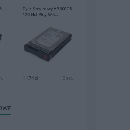
B
Dysk Serwerowy HP 600GB
Dysk Serwerowy HP
12G Hot-Plug SAS...
12G Hot-Plug SAS...
t.
1 174 zł
2 szt.
1 174 zł
OWE