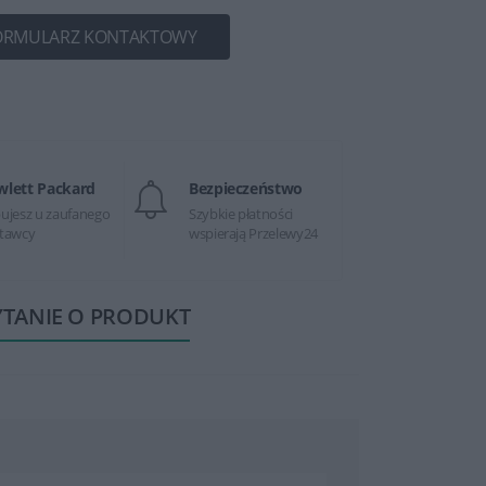
ORMULARZ KONTAKTOWY
wlett Packard
Bezpieczeństwo
ujesz u zaufanego
Szybkie płatności
tawcy
wspierają Przelewy24
YTANIE O PRODUKT