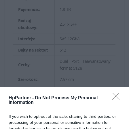
Pojemność:
1.8 TB
Rodzaj
2,5" x SFF
obudowy:
Interfejs:
SAS 12Gb/s
Bajty na sektor:
512
Dual Port, zaawansowany
Cechy:
format 512e
Szerokość:
7.57 cm
Głębokość:
11.87 cm
HpPartner -
Do Not Process My Personal
Wysokość:
1.56 cm
Information
Wydajność
If you wish to opt-out of the sale, sharing to third parties, or
processing of your personal or sensitive information for
Szybkość
targeted advertising by us, please use the below opt-out