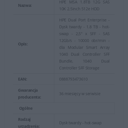
HPE MSA 1.8TB 12G SAS
Służą jako miejsce przechowywania danych dla
Nazwa:
10K 2.5inch 512e HDD
aplikacji serwerowych, baz danych, maszyn wirtualnych
HPE Dual Port Enterprise -
oraz innych usług i aplikacji działających w
Dysk twardy - 1.8 TB - hot-
środowiskach serwerowych.
swap - 2,5" x SFF - SAS
12Gb/s - 10000 obr/min -
Dyski serwerowe HPE są często zoptymalizowane pod
Opis:
dla Modular Smart Array
kątem kompatybilności i współpracy z serwerami oraz
1040 Dual Controller SFF
urządzeniami firmy HPE, co zapewnia optymalne
Bundle, 1040 Dual
działanie całego systemu.
Controller SFF Storage
Dyski serwerowe HPE (Hewlett Packard Enterprise) to
EAN:
0888793473610
dyski twarde lub pamięci masowe przeznaczone do
Gwarancja
zastosowań w serwerach, magazynach danych oraz
36 miesięcy w serwisie
producenta:
centrach danych.
Ogólne
Rodzaj
Dysk twardy - hot-swap
urządzenia: