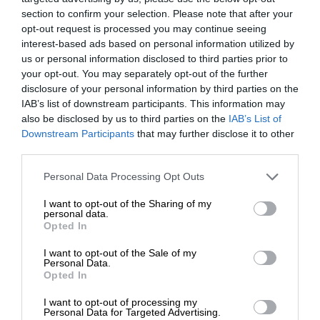
transmisji
1.2 GBps (zewnętrzna)
section to confirm your selection. Please note that after your
urządzenia:
opt-out request is processed you may continue seeing
interest-based ads based on personal information utilized by
Czas
3.7 ms (średni) / 7.3 ms
us or personal information disclosed to third parties prior to
odszukiwania:
(maks.)
your opt-out. You may separately opt-out of the further
disclosure of your personal information by third parties on the
Czas
IAB’s list of downstream participants. This information may
wyszukiwania
also be disclosed by us to third parties on the
IAB’s List of
0.1 ms
między
Downstream Participants
that may further disclose it to other
ścieżkami:
third parties.
Prędkość
Personal Data Processing Opt Outs
10000 obr/min
obrotowa:
I want to opt-out of the Sharing of my
personal data.
Rozszerzenie i łączność
Opted In
Interfejsy:
1 x SAS 12 Gb/s
I want to opt-out of the Sale of my
Personal Data.
Kompatybilna
Opted In
2,5" x SFF
Wnęka:
I want to opt-out of processing my
Personal Data for Targeted Advertising.