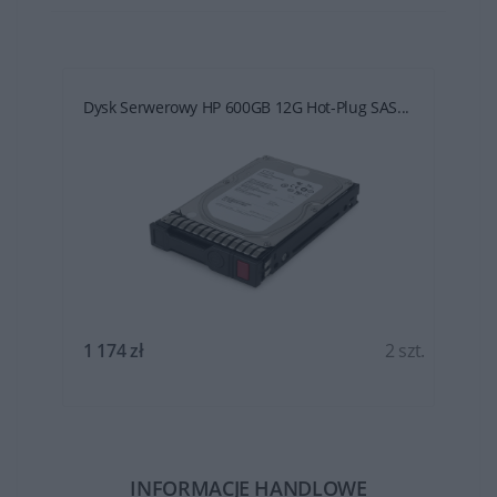
Dysk Serwerowy HP 600GB 12G Hot-Plug SAS...
t.
1 174 zł
2 szt.
INFORMACJE HANDLOWE