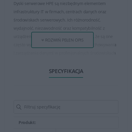
Dyski serwerowe HPE są niezbędnym elementem
infrastruktury IT w firmach, centrach danych oraz
środowiskach serwerowych. Ich różnorodność,
wydajność, niezawodność oraz kompatybilność z
urządzeniami serwerowymi HPE sprawiają, że są one
ROZWIŃ PEŁEN OPIS
często wybieranym rozwiązaniem dla przechowywania
i zarządzania danymi w profesjonalnych środowiskach
IT.
SPECYFIKACJA
HPE oferuje różne rodzaje dysków serwerowych, w tym
dyski twarde HDD (Hard Disk Drive) o różnych
pojemnościach i prędkościach obrotowych, dyski SSD
(Solid State Drive) charakteryzujące się szybszymi
prędkościami odczytu/zapisu oraz większą
niezawodnością, a także rozwiązania pamięci masowej
Produkt:
w chmurze.