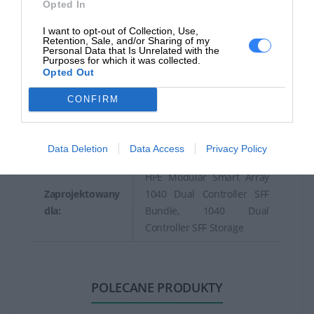
Parametry środowiska
Opted In
Minimalna
I want to opt-out of Collection, Use,
Retention, Sale, and/or Sharing of my
temperatura
10 °C
Personal Data that Is Unrelated with the
Purposes for which it was collected.
pracy:
Opted Out
Maksymalna
CONFIRM
temperatura
35 °C
pracy:
Data Deletion
Data Access
Privacy Policy
Informacja o kompatybilnosci
HPE Modular Smart Array
Zaprojektowany
1040 Dual Controller SFF
dla:
Bundle, 1040 Dual
Controller SFF Storage
POLECANE PRODUKTY