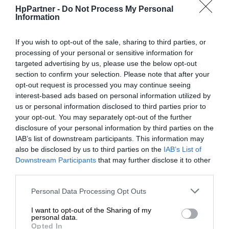
Wymiary
53.94 cm x 21.6 cm x
HpPartner -
Do Not Process My Personal
(szer./głęb./wys.)
53.07 cm - z podstawką
Information
Waga
7.39 kg
If you wish to opt-out of the sale, sharing to third parties, or
Wbudowana Kamerka Internetowa
processing of your personal or sensitive information for
targeted advertising by us, please use the below opt-out
Zgodność z Windows
section to confirm your selection. Please note that after your
Cechy
Hello
opt-out request is processed you may continue seeing
interest-based ads based on personal information utilized by
Wejście sygnału audio
us or personal information disclosed to third parties prior to
your opt-out. You may separately opt-out of the further
Typ
Mikrofon
disclosure of your personal information by third parties on the
IAB’s list of downstream participants. This information may
Cechy mikrofonu
Redukcja szumów
also be disclosed by us to third parties on the
IAB’s List of
Downstream Participants
that may further disclose it to other
Audio
third parties.
Typ
Głośnik(i) - stereo
Personal Data Processing Opt Outs
Moc wyjściowa /
I want to opt-out of the Sharing of my
5 wat
kanał
personal data.
Opted In