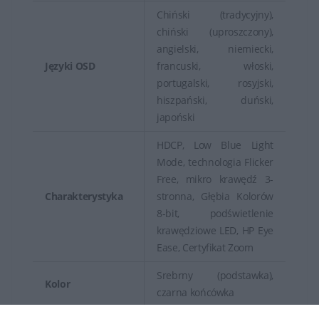
Chiński (tradycyjny),
chiński (uproszczony),
angielski, niemiecki,
Języki OSD
francuski, włoski,
portugalski, rosyjski,
hiszpański, duński,
japoński
HDCP, Low Blue Light
Mode, technologia Flicker
Free, mikro krawędź 3-
Charakterystyka
stronna, Głębia Kolorów
8-bit, podświetlenie
krawędziowe LED, HP Eye
Ease, Certyfikat Zoom
Srebrny (podstawka),
Kolor
czarna końcówka