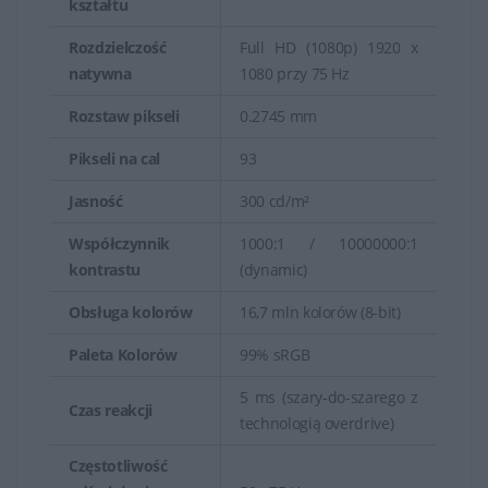
kształtu
Rozdzielczość
Full HD (1080p) 1920 x
natywna
1080 przy 75 Hz
Rozstaw pikseli
0.2745 mm
Pikseli na cal
93
Jasność
300 cd/m²
Współczynnik
1000:1 / 10000000:1
kontrastu
(dynamic)
Obsługa kolorów
16,7 mln kolorów (8-bit)
Paleta Kolorów
99% sRGB
5 ms (szary-do-szarego z
Czas reakcji
technologią overdrive)
Częstotliwość