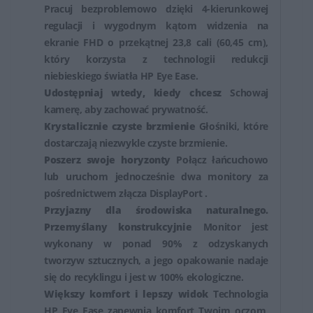
różnych zastosowań. Oferują one szeroki wybór opcji,
Pracuj bezproblemowo dzięki 4-kierunkowej
które mogą spełnić oczekiwania zarówno zwykłych
regulacji i wygodnym kątom widzenia na
użytkowników, jak i profesjonalistów potrzebujących
ekranie FHD o przekątnej 23,8 cali (60,45 cm),
który korzysta z technologii redukcji
wysokiej jakości obrazu do zadań wymagających
niebieskiego światła HP Eye Ease.
precyzji i dokładności.
Udostępniaj wtedy, kiedy chcesz
Schowaj
kamerę, aby zachować prywatność.
Krystalicznie czyste brzmienie
Głośniki, które
dostarczają niezwykle czyste brzmienie.
Poszerz swoje horyzonty
Połącz łańcuchowo
lub uruchom jednocześnie dwa monitory za
pośrednictwem złącza DisplayPort .
Przyjazny dla środowiska naturalnego.
Przemyślany konstrukcyjnie
Monitor jest
wykonany w ponad 90% z odzyskanych
tworzyw sztucznych, a jego opakowanie nadaje
się do recyklingu i jest w 100% ekologiczne.
Większy komfort i lepszy widok
Technologia
HP Eye Ease zapewnia komfort Twoim oczom,