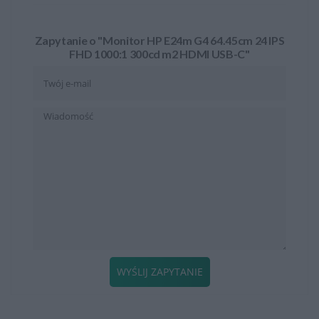
Zapytanie o "Monitor HP E24m G4 64.45cm 24 IPS
FHD 1000:1 300cd m2 HDMI USB-C"
WYŚLIJ ZAPYTANIE