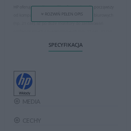
HP oferuje monitory o różnych rozmiarach, począwszy
ROZWIŃ PEŁEN OPIS
od kompaktowych ekranów do zastosowań biurowych
(np. 21 cali), aż po duże monitory do zastosowań
profesjonalnych czy gamingowych (np. 27 cali, 32 cali
lub większe). Są też monitory o różnych proporcjach
SPECYFIKACJA
obrazu, takich jak standardowy 16:9, panoramiczny 21:9
czy ultra-szeroki 32:9.
Monitory HP oferują różne rozdzielczości, w tym Full HD
(1920 x 1080 pikseli), Quad HD (2560 x 1440 pikseli), oraz
4K Ultra HD (3840 x 2160 pikseli), co zapewnia wyraźny
obraz i szczegółowość. Niektóre modele wykorzystują
MEDIA
technologie jak IPS, LED, czy nawet technologię
krystalicznych diod organicznych (OLED), co poprawia
jakość obrazu, kolorów i szerokie kąty widzenia.
CECHY
Monitory HP są wyposażone w różnorodne funkcje,