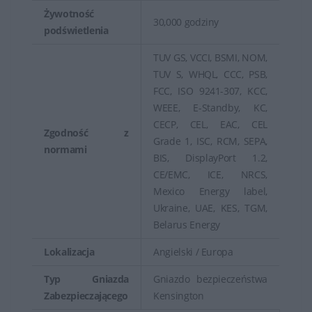
Żywotność
30,000 godziny
podświetlenia
TUV GS, VCCI, BSMI, NOM,
TUV S, WHQL, CCC, PSB,
FCC, ISO 9241-307, KCC,
WEEE, E-Standby, KC,
CECP, CEL, EAC, CEL
Zgodność z
Grade 1, ISC, RCM, SEPA,
normami
BIS, DisplayPort 1.2,
CE/EMC, ICE, NRCS,
Mexico Energy label,
Ukraine, UAE, KES, TGM,
Belarus Energy
Lokalizacja
Angielski / Europa
Typ Gniazda
Gniazdo bezpieczeństwa
Zabezpieczającego
Kensington