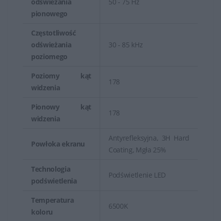
odświeżania
50 - 75 Hz
pionowego
Częstotliwość
odświeżania
30 - 85 kHz
poziomego
Poziomy kąt
178
widzenia
Pionowy kąt
178
widzenia
Antyrefleksyjna, 3H Hard
Powłoka ekranu
Coating, Mgła 25%
Technologia
Podświetlenie LED
podświetlenia
Temperatura
6500K
koloru