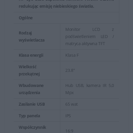
redukując emisję niebieskiego światła.
Ogólne
Monitor LCD z
Rodzaj
podświetleniem LED /
wyświetlacza
matryca aktywna TFT
Klasa energii
Klasa F
Wielkość
23.8"
przekątnej
Wbudowane
Hub USB, kamera IR 5,0
urządzenia
Mpx
Zasilanie USB
65 wat
Typ panela
IPS
Współczynnik
16:9