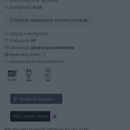
Kod producenta:
40Z32AA
Dostępność:
0 szt.
Produkt niedostępny. Prosimy o kontakt.
Zapytaj o dostępność
Producent:
HP
Gwarancja:
gwarancja producenta
Wydrukuj ulotkę:
Dodaj produkt do ulubionych!
Dodaj do koszyka
WEŹ LEASING TERAZ
Potrzebujesz pomocy? Zadzwoń: 62 741 22 66