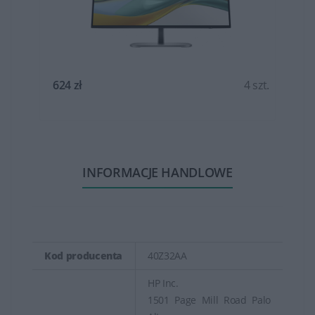
t.
624 zł
4 szt.
INFORMACJE HANDLOWE
Kod producenta
40Z32AA
HP Inc.
1501 Page Mill Road Palo