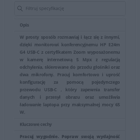
takie jak tryb ochrony oczu (filtrowanie światła
niebieskiego), regulacja wysokości i nachylenia,
Opis
technologie redukcji migotania (Flicker-Free) czy funkcje
ochrony przed świeceniem (Anti-Glare), co zapewnia
W prosty sposób rozmawiaj i łącz się z innymi,
komfortową pracę przez dłuższe godziny.
dzięki monitorowi konferencyjnemu HP E24m
G4 USB-C z certyfikatem Zoom wyposażonemu
HP oferuje także monitory skierowane do konkretnych
w kamerę internetową 5 Mpx z regulacją
zastosowań, takie jak monitory do grafiki,
odchylenia, skierowane do przodu głośniki oraz
dwa mikrofony. Pracuj komfortowo i uprość
projektowania, gamingu czy do zastosowań
konfigurację za pomocą pojedynczego
profesjonalnych, które mogą mieć specjalne funkcje jak
przewodu USB-C , który zapewnia transfer
szeroki zakres kolorów, wysoka częstotliwość
danych i przesył obrazu oraz umożliwia
odświeżania czy odpowiedź czasu matrycy.
ładowanie laptopa przy maksymalnej mocy 65
W.
Monitory HP są cenione zarówno przez użytkowników
domowych, jak i profesjonalnych, ze względu na ich
Kluczowe cechy
różnorodność, jakość obrazu i funkcje dostosowane do
Pracuj wygodnie. Popraw swoją wydajność