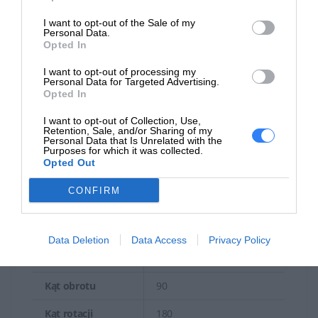
Złącza
I want to opt-out of the Sale of my
Personal Data.
DisplayPort 1.2 (HDCP)
Opted In
Wyjście DisplayPort 1.2
I want to opt-out of processing my
(HDCP) HDMI (HDCP) USB-
Personal Data for Targeted Advertising.
C/DisplayPort 1.2 Alt
Opted In
Interfejsy
Mode (moc maks. 65 W) 4
I want to opt-out of Collection, Use,
x USB (typ A)
Retention, Sale, and/or Sharing of my
Wejście/wyjście audio
Personal Data that Is Unrelated with the
Purposes for which it was collected.
(mały jack) LAN (RJ-45)
Opted Out
Mechaniczne
CONFIRM
Regulacja pozycji
Wysokość, pivot (obrót),
ekranu
pokrętło, odchylenie
Data Deletion
Data Access
Privacy Policy
Kąt pochylenia
-5/+23
Kąt obrotu
90
Kąt rotacji
180