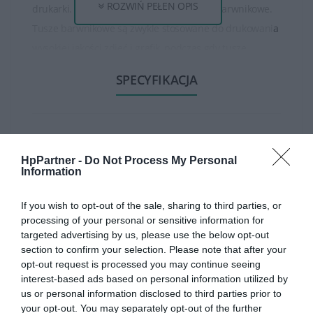
ROZWIŃ PEŁEN OPIS
drukarki. Istnieją tusze pigmentowe oraz barwnikowe.
Tusze barwnikowe są zwykle stosowane do drukowania
wysokiej jakości zdjęć i grafik, podczas gdy tusze
pigmentowe są bardziej odporne na rozmazywanie i
SPECYFIKACJA
światło, co sprawia, że są idealne do drukowania
dokumentów.
Tusze HP są dostępne w różnych pojemnościach, od
MEDIA
standardowych po bardziej wydajne. Większa
HpPartner -
Do Not Process My Personal
Information
pojemność tuszu zwykle oznacza większą ilość
wydrukowanych stron. Modele o większej wydajności
CECHY
If you wish to opt-out of the sale, sharing to third parties, or
mogą być korzystne dla osób, które drukują duże ilości
processing of your personal or sensitive information for
dokumentów.
targeted advertising by us, please use the below opt-out
section to confirm your selection. Please note that after your
opt-out request is processed you may continue seeing
Tusze HP zapewniają wysoką jakość wydruków, oferując
interest-based ads based on personal information utilized by
Produkt:
wyraźne teksty, ostre linie i naturalne kolory.
us or personal information disclosed to third parties prior to
Zapewniają one trwałość wydruków, która utrzymuje się
HP 729 Printhead
your opt-out. You may separately opt-out of the further