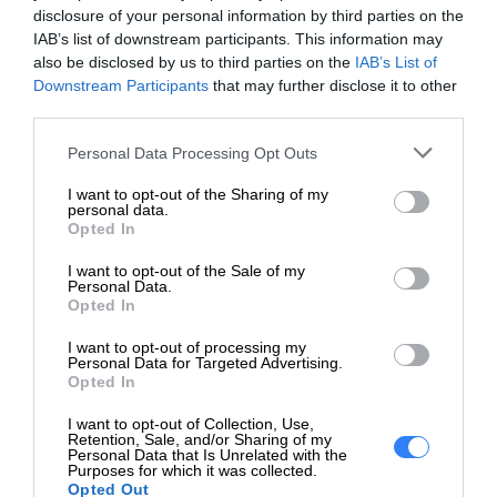
Nazwa:
disclosure of your personal information by third parties on the
przez długi czas.
Replacement Kit
IAB’s list of downstream participants. This information may
HP 729 - Oryginał -
also be disclosed by us to third parties on the
IAB’s List of
HP stawia na jakość i zabezpieczenia swoich
Downstream Participants
that may further disclose it to other
DesignJet - zestaw
produktów. Tusze HP zostały opracowane w taki
third parties.
Opis:
zamienny głowicy
sposób, aby chronić drukarki, minimalizując ryzyko
drukującej - dla DesignJet
Personal Data Processing Opt Outs
uszkodzeń mechanicznych i zapychania dysz.
T730, T830
I want to opt-out of the Sharing of my
Aby zapewnić optymalne działanie drukarki, zaleca się
personal data.
EAN:
0889296167884
Opted In
stosowanie oryginalnych tuszy HP. Oryginalne tusze są
Gwarancja
12 miesięcy w serwisie
testowane i dostosowane do konkretnych modeli
I want to opt-out of the Sale of my
producenta:
Personal Data.
drukarek, co gwarantuje ich kompatybilność,
Opted In
Materiał eksploatacyjny
niezawodność i minimalizuje ryzyko problemów z
I want to opt-out of processing my
Personal Data for Targeted Advertising.
działaniem urządzenia.
Typ materiału
Zestaw zamienny głowicy
Opted In
eksploatacyjnego:
drukującej
Tusze HP są niezbędnym elementem procesu
I want to opt-out of Collection, Use,
Technologia
Retention, Sale, and/or Sharing of my
drukowania w drukarkach atramentowych. Oryginalne
Atramentowa
Personal Data that Is Unrelated with the
druku:
Purposes for which it was collected.
tusze HP oferują wysoką jakość wydruków, trwałość
Opted Out