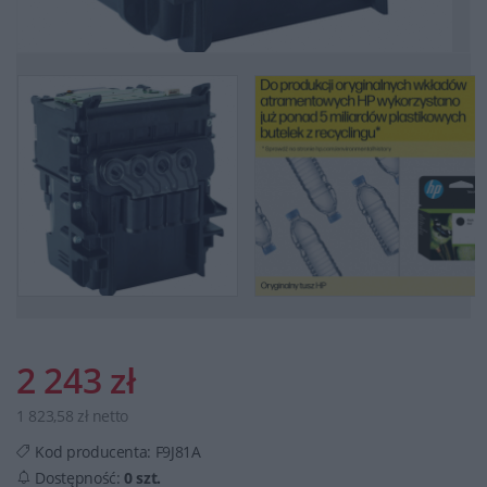
2 243 zł
1 823,58 zł netto
Kod producenta:
F9J81A
Dostępność:
0 szt.