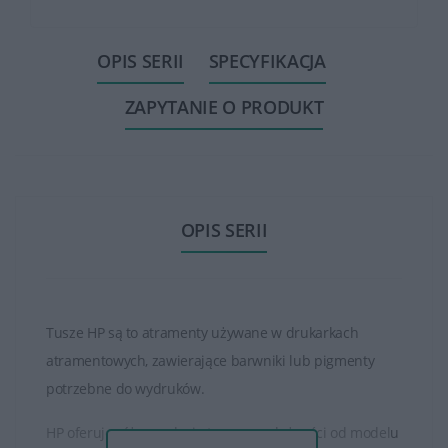
OPIS SERII
SPECYFIKACJA
ZAPYTANIE O PRODUKT
OPIS SERII
Tusze HP są to atramenty używane w drukarkach
atramentowych, zawierające barwniki lub pigmenty
potrzebne do wydruków.
HP oferuje różne rodzaje tuszy, w zależności od modelu