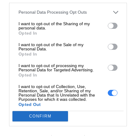
third parties.
mogą być korzystne dla osób, które drukują duże ilości
Kolor
Ciemno szary(dark gray)
dokumentów.
Personal Data Processing Opt Outs
Pojemność
400 ml
I want to opt-out of the Sharing of my
Tusze HP zapewniają wysoką jakość wydruków, oferując
personal data.
Liczba w
Opted In
wyraźne teksty, ostre linie i naturalne kolory.
opakowaniu
1
Zapewniają one trwałość wydruków, która utrzymuje się
I want to opt-out of the Sale of my
jednostkowym
Personal Data.
przez długi czas.
Opted In
HP stawia na jakość i zabezpieczenia swoich
I want to opt-out of processing my
Personal Data for Targeted Advertising.
produktów. Tusze HP zostały opracowane w taki
INFORMACJE HANDLOWE
Opted In
sposób, aby chronić drukarki, minimalizując ryzyko
I want to opt-out of Collection, Use,
uszkodzeń mechanicznych i zapychania dysz.
Retention, Sale, and/or Sharing of my
Personal Data that Is Unrelated with the
Purposes for which it was collected.
Aby zapewnić optymalne działanie drukarki, zaleca się
Opted Out
Kod producenta
CM996A
stosowanie oryginalnych tuszy HP. Oryginalne tusze są
CONFIRM
testowane i dostosowane do konkretnych modeli
Dane
drukarek, co gwarantuje ich kompatybilność,
producenta