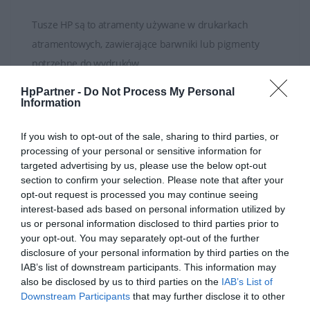
Tusze HP są to atramenty używane w drukarkach
atramentowych, zawierające barwniki lub pigmenty
potrzebne do wydruków.
HpPartner -
Do Not Process My Personal
HP oferuje różne rodzaje tuszy, w zależności od modelu
Information
ROZWIŃ PEŁEN OPIS
drukarki. Istnieją tusze pigmentowe oraz barwnikowe.
Tusze barwnikowe są zwykle stosowane do drukowania
If you wish to opt-out of the sale, sharing to third parties, or
processing of your personal or sensitive information for
wysokiej jakości zdjęć i grafik, podczas gdy tusze
targeted advertising by us, please use the below opt-out
pigmentowe są bardziej odporne na rozmazywanie i
section to confirm your selection. Please note that after your
SPECYFIKACJA
światło, co sprawia, że są idealne do drukowania
opt-out request is processed you may continue seeing
interest-based ads based on personal information utilized by
dokumentów.
us or personal information disclosed to third parties prior to
your opt-out. You may separately opt-out of the further
Tusze HP są dostępne w różnych pojemnościach, od
disclosure of your personal information by third parties on the
standardowych po bardziej wydajne. Większa
IAB’s list of downstream participants. This information may
pojemność tuszu zwykle oznacza większą ilość
also be disclosed by us to third parties on the
IAB’s List of
Downstream Participants
that may further disclose it to other
wydrukowanych stron. Modele o większej wydajności
Rodzaj wkładu
Tusz