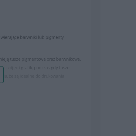
wierające barwniki lub pigmenty
stnieją tusze pigmentowe oraz barwnikowe.
i zdjęć i grafik, podczas gdy tusze
wia, że są idealne do drukowania
 po bardziej wydajne. Większa pojemność
 większej wydajności mogą być korzystne
, ostre linie i naturalne kolory.