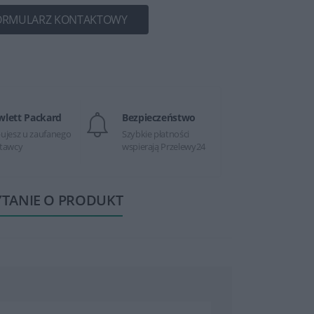
ORMULARZ KONTAKTOWY
wlett Packard
Bezpieczeństwo
ujesz u zaufanego
Szybkie płatności
tawcy
wspierają Przelewy24
YTANIE O PRODUKT