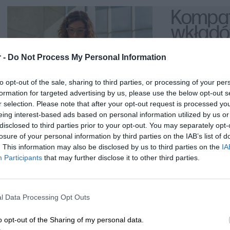
Zapewniają one trwałość wydruków, która utrzymuje się przez długi 
Kompat
HP stawia na jakość i zabezpieczenia swoich produktów. Tusze HP z
wkład
chronić drukarki, minimalizując ryzyko uszkodzeń mechanicznych i 
atrame
980:
 -
Do Not Process My Personal Information
Aby zapewnić optymalne działanie drukarki, zaleca się stosowanie o
testowane i dostosowane do konkretnych modeli drukarek, co gwara
to opt-out of the sale, sharing to third parties, or processing of your per
minimalizuje ryzyko problemów z działaniem urządzenia.
Urządzenie w
formation for targeted advertising by us, please use the below opt-out s
r selection. Please note that after your opt-out request is processed y
Enterprise C
Tusze HP są niezbędnym elementem procesu drukowania w drukark
eing interest-based ads based on personal information utilized by us or
urządzenie w
disclosed to third parties prior to your opt-out. You may separately opt-
oferują wysoką jakość wydruków, trwałość oraz zgodność z konkretn
Enterprise 
losure of your personal information by third parties on the IAB’s list of
dla uzyskania doskonałych wyników drukowania.
wielofunkcyj
. This information may also be disclosed by us to third parties on the
IA
Color M585f,
Participants
that may further disclose it to other third parties.
Color X555d
l Data Processing Opt Outs
o opt-out of the Sharing of my personal data.