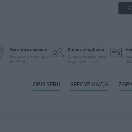
F
Darmowa dostawa
Pomoc w wyborze
He
Dostawa kurierem gratis
Doradcy służą pomocą
Kup
od 0 PLN
w wyborze sprzętu
dos
OPIS SERII
SPECYFIKACJA
ZAP