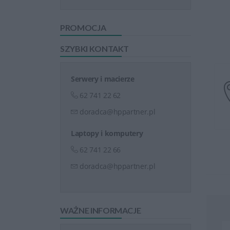
PROMOCJA
SZYBKI KONTAKT
Serwery i macierze
62 741 22 62
doradca@hppartner.pl
Laptopy i komputery
62 741 22 66
doradca@hppartner.pl
WAŻNE INFORMACJE