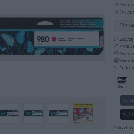
Kod pr
Dostęp
Produ
Zapytaj
Produc
Gwaran
Wydruku
Dodaj p
D
WEŹ L
Potrzebuj