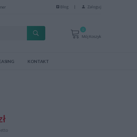
Blog
Zaloguj
ner
0
Mój Koszyk
EASING
KONTAKT
zł
netto