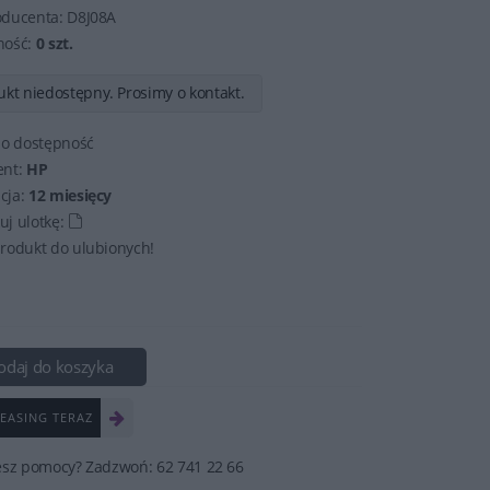
oducenta:
D8J08A
ność:
0 szt.
kt niedostępny. Prosimy o kontakt.
 o dostępność
ent:
HP
cja:
12 miesięcy
j ulotkę:
rodukt do ulubionych!
odaj do koszyka
EASING TERAZ
esz pomocy? Zadzwoń: 62 741 22 66