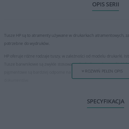
OPIS SERII
Tusze HP są to atramenty używane w drukarkach atramentowych, za
potrzebne do wydruków.
HP oferuje różne rodzaje tuszy, w zależności od modelu drukarki. I
Tusze barwnikowe są zwykle stosowane do drukowania wysokiej jakośc
ROZWIŃ PEŁEN OPIS
pigmentowe są bardziej odporne na rozmazywanie i światło, co spra
dokumentów.
Tusze HP są dostępne w różnych pojemnościach, od standardowych
SPECYFIKACJA
tuszu zwykle oznacza większą ilość wydrukowanych stron. Modele o
dla osób, które drukują duże ilości dokumentów.
Tusze HP zapewniają wysoką jakość wydruków, oferując wyraźne teksty