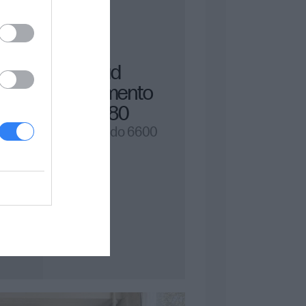
Wkład
atramento
wy 980
Drukuj do 6600
1
stron