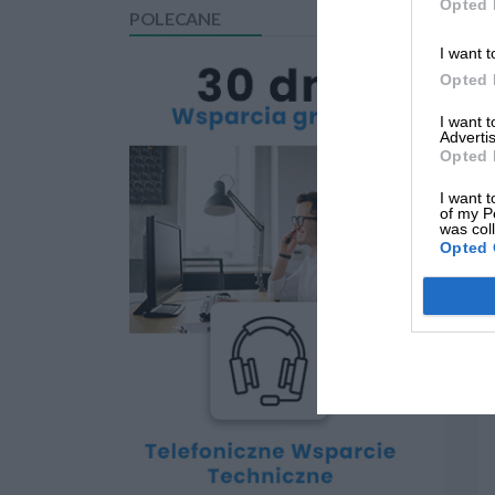
Opted 
POLECANE
I want t
Opted 
I want 
Advertis
Opted 
I want t
of my P
was col
Opted 