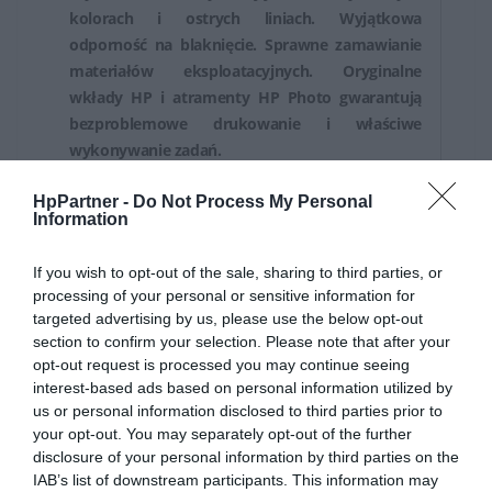
przez długi czas.
kolorach i ostrych liniach. Wyjątkowa
odporność na blaknięcie. Sprawne zamawianie
HP stawia na jakość i zabezpieczenia swoich
materiałów eksploatacyjnych. Oryginalne
produktów. Tusze HP zostały opracowane w taki
wkłady HP i atramenty HP Photo gwarantują
bezproblemowe drukowanie i właściwe
sposób, aby chronić drukarki, minimalizując ryzyko
wykonywanie zadań.
uszkodzeń mechanicznych i zapychania dysz.
Kluczowe cechy
HpPartner -
Do Not Process My Personal
Aby zapewnić optymalne działanie drukarki, zaleca się
Information
Nowatorskie atramenty HP Photo zapewniają
stosowanie oryginalnych tuszy HP. Oryginalne tusze są
niezrównane połączenie fotograficznej jakości,
testowane i dostosowane do konkretnych modeli
If you wish to opt-out of the sale, sharing to third parties, or
wodoodporności i odporności na blaknięcie
processing of your personal or sensitive information for
drukarek, co gwarantuje ich kompatybilność,
Niezawodność druku przy użyciu oryginalnych
targeted advertising by us, please use the below opt-out
niezawodność i minimalizuje ryzyko problemów z
materiałów eksploatacyjnych HP pozwala
section to confirm your selection. Please note that after your
działaniem urządzenia.
opt-out request is processed you may continue seeing
uniknąć czasochłonnych prób i błędów
interest-based ads based on personal information utilized by
Inteligentne funkcje oryginalnych wkładów
Tusze HP są niezbędnym elementem procesu
us or personal information disclosed to third parties prior to
atramentowych HP oszczędzają czas m
your opt-out. You may separately opt-out of the further
drukowania w drukarkach atramentowych. Oryginalne
disclosure of your personal information by third parties on the
Ogólne
tusze HP oferują wysoką jakość wydruków, trwałość
IAB’s list of downstream participants. This information may