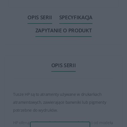
OPIS SERII
SPECYFIKACJA
ZAPYTANIE O PRODUKT
OPIS SERII
Tusze HP są to atramenty używane w drukarkach
atramentowych, zawierające barwniki lub pigmenty
potrzebne do wydruków.
HP oferuje różne rodzaje tuszy, w zależności od modelu