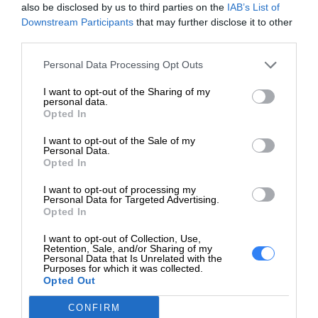
oraz zgodność z konkretnymi modelami drukarek, co
also be disclosed by us to third parties on the
IAB’s List of
Wymiary
Downstream Participants
that may further disclose it to other
jest kluczowe dla uzyskania doskonałych wyników
(szerokość x
third parties.
głębokość x
1.001 kg
drukowania.
wysokość) /
Personal Data Processing Opt Outs
Waga
I want to opt-out of the Sharing of my
personal data.
Szerokość
32.4 cm
Opted In
transportowa
I want to opt-out of the Sale of my
Głębokość
Personal Data.
12 cm
Opted In
transportowa
I want to opt-out of processing my
Wysokość
Personal Data for Targeted Advertising.
6.4 cm
transportowa
Opted In
Waga
I want to opt-out of Collection, Use,
1.09 kg
Retention, Sale, and/or Sharing of my
transportowa
Personal Data that Is Unrelated with the
Purposes for which it was collected.
Opted Out
Materiał eksploatacyjny
CONFIRM
Typ materiału