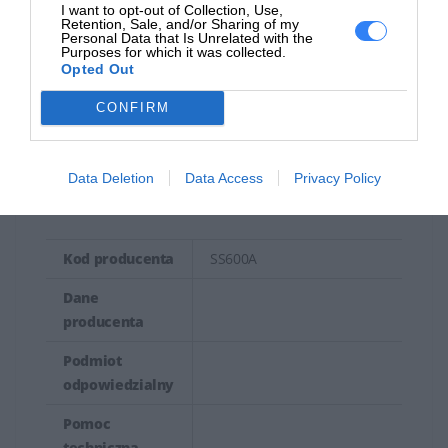
Wydajność
I want to opt-out of Collection, Use,
używanie oryginalnych tonerów HP. Oryginalne tonery
Retention, Sale, and/or Sharing of my
(5%
23000 stron
Personal Data that Is Unrelated with the
są testowane i dostosowane do konkretnych modeli
Purposes for which it was collected.
pokrycia)
Opted Out
drukarek, co gwarantuje ich kompatybilność i
niezawodność.
CONFIRM
INFORMACJE HANDLOWE
Tonery HP są integralną częścią procesu drukowania w
drukarkach laserowych. Oryginalne tonery HP oferują
Data Deletion
Data Access
Privacy Policy
wysoką jakość wydruków, trwałość oraz zgodność z
konkretnymi modelami drukarek, co jest kluczowe dla
uzyskania optymalnych wyników drukowania.
Kod producenta
SS600A
Dane
producenta
Podmiot
odpowiedzialny
Pomoc
techniczna