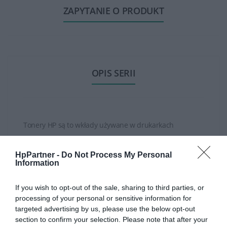
ZAPYTANIE O PRODUKT
OPIS SERII
Tonery HP są to wkłady używane w drukarkach
laserowych, które zawierają toner, proszek barwiący
wykorzystywany do wydruków.
HpPartner -
Do Not Process My Personal
Information
HP oferuje różne rodzaje tonerów, w zależności od
ROZWIŃ PEŁEN OPIS
If you wish to opt-out of the sale, sharing to third parties, or
modelu drukarki. Istnieją tonery do drukarek
processing of your personal or sensitive information for
monochromatycznych (czarno-białych) oraz tonery do
targeted advertising by us, please use the below opt-out
drukarek kolorowych, które składają się z kilku
section to confirm your selection. Please note that after your