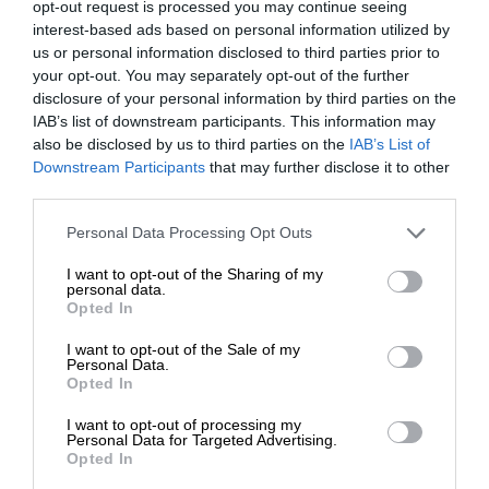
opt-out request is processed you may continue seeing
oddzielnych kolorów (czarny, cyjan, magenta, żółty).
SPECYFIKACJA
interest-based ads based on personal information utilized by
us or personal information disclosed to third parties prior to
Tonery HP są dostępne w różnych pojemnościach, od
your opt-out. You may separately opt-out of the further
standardowych do wysokowydajnych. Wysokowydajne
disclosure of your personal information by third parties on the
tonery mogą wydrukować większą ilość stron niż
IAB’s list of downstream participants. This information may
also be disclosed by us to third parties on the
IAB’s List of
standardowe, co jest korzystne dla osób, które drukują
Downstream Participants
that may further disclose it to other
dużo dokumentów.
third parties.
Symbol
Tonery HP zapewniają wysoką jakość wydruku, oferując
Personal Data Processing Opt Outs
SS600A
producenta
ostre, wyraźne teksty oraz wysokiej jakości obrazy czy
I want to opt-out of the Sharing of my
Toner HP Samsung CLT-K808S
personal data.
grafiki. Są one opracowane w taki sposób, aby zapewnić
Nazwa
Opted In
Black | 23000 str |SL-
spójność i trwałość wydruków.
produktu
X4220/4250/4300
I want to opt-out of the Sale of my
Personal Data.
Tonery HP są zazwyczaj łatwe w instalacji. Producent
Opted In
Producent
Samsung
zwykle dostarcza instrukcje, które wskazują, jak
I want to opt-out of processing my
Klasa
poprawnie zamontować toner w drukarce.
Druk laserowy
Personal Data for Targeted Advertising.
produktu
Opted In
Aby zapewnić optymalne działanie drukarki, zaleca się