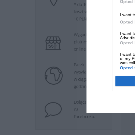
Opted 
* do 100 PLN
koszt wysyłki
I want t
10 PLN
Opted 
I want 
Wygodne
Advertis
płatności
Opted 
online
I want t
of my P
was col
Paczki
Opted 
wysyłamy
w ciągu 24
godzin.
Dołącz do nas
na
Facebooku.