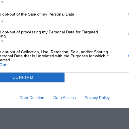
In
Rodzaj wkładu
Toner
Aby zapewnić optymalne działanie drukarki, zaleca się używanie or
o opt-out of the Sale of my Personal Data.
są testowane i dostosowane do konkretnych modeli drukarek, co gwa
Kolor
Żółty (yellow)
In
niezawodność.
Wydajność (5% pokrycie)
3500 str. A4
to opt-out of processing my Personal Data for Targeted
ing.
Tonery HP są integralną częścią procesu drukowania w drukarkach l
In
Liczba w opakowaniu
1
wysoką jakość wydruków, trwałość oraz zgodność z konkretnymi mode
jednostkowym
o opt-out of Collection, Use, Retention, Sale, and/or Sharing
uzyskania optymalnych wyników drukowania.
ersonal Data that Is Unrelated with the Purposes for which it
lected.
- C2620DW
Out
Kompatybilność
- C2670FW
- C2680FX
CONFIRM
INFORMACJE HANDL
Data Deletion
Data Access
Privacy Policy