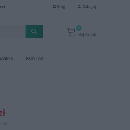
Blog
Zaloguj
ner
0
Mój Koszyk
EASING
KONTAKT
zł
netto