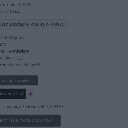
oducenta:
SU512A
ność:
0 szt.
kt niedostępny. Prosimy o kontakt.
 o dostępność
nt:
cja:
66 miesięcy
j ulotkę:
rodukt do ulubionych!
odaj do koszyka
EASING TERAZ
esz pomocy? Zadzwoń: 62 741 22 66
ORMULARZ KONTAKTOWY