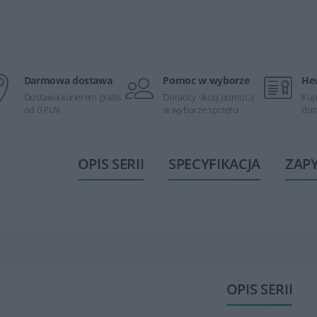
Darmowa dostawa
Pomoc w wyborze
He
Dostawa kurierem gratis
Doradcy służą pomocą
Kup
od 0 PLN
w wyborze sprzętu
dos
OPIS SERII
SPECYFIKACJA
ZAP
OPIS SERII