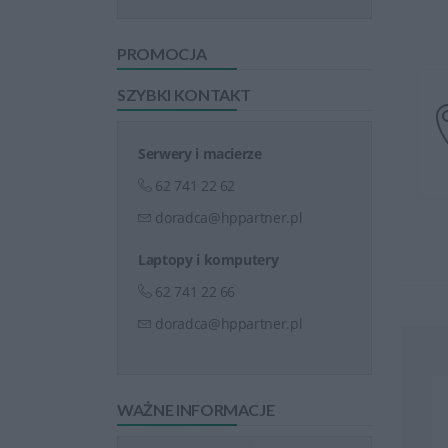
PROMOCJA
SZYBKI KONTAKT
Serwery i macierze
62 741 22 62
doradca@hppartner.pl
Laptopy i komputery
62 741 22 66
doradca@hppartner.pl
WAŻNE INFORMACJE