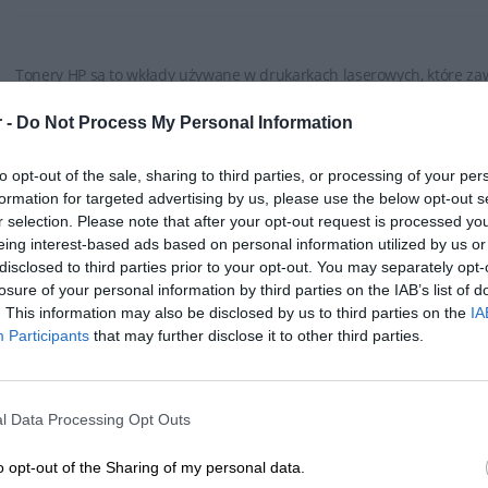
Tonery HP są to wkłady używane w drukarkach laserowych, które zaw
wykorzystywany do wydruków.
 -
Do Not Process My Personal Information
HP oferuje różne rodzaje tonerów, w zależności od modelu drukarki. 
to opt-out of the sale, sharing to third parties, or processing of your per
monochromatycznych (czarno-białych) oraz tonery do drukarek koloro
formation for targeted advertising by us, please use the below opt-out s
ROZWIŃ PEŁEN OPIS
oddzielnych kolorów (czarny, cyjan, magenta, żółty).
r selection. Please note that after your opt-out request is processed y
eing interest-based ads based on personal information utilized by us or
Tonery HP są dostępne w różnych pojemnościach, od standardowy
disclosed to third parties prior to your opt-out. You may separately opt-
losure of your personal information by third parties on the IAB’s list of
tonery mogą wydrukować większą ilość stron niż standardowe, co jes
. This information may also be disclosed by us to third parties on the
IA
SPECYFIKACJA
dokumentów.
Participants
that may further disclose it to other third parties.
Tonery HP zapewniają wysoką jakość wydruku, oferując ostre, wyraźne
grafiki. Są one opracowane w taki sposób, aby zapewnić spójność i 
l Data Processing Opt Outs
Tonery HP są zazwyczaj łatwe w instalacji. Producent zwykle dostarcz
o opt-out of the Sharing of my personal data.
poprawnie zamontować toner w drukarce.