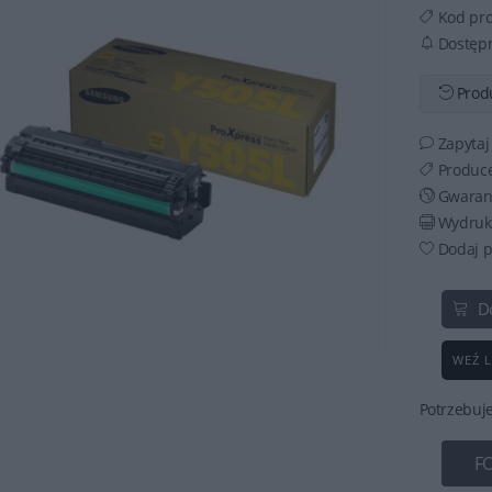
Kod pr
Dostęp
Produ
Zapytaj
Produce
Gwaran
Wydruku
Dodaj p
D
WEŹ L
Potrzebuj
F