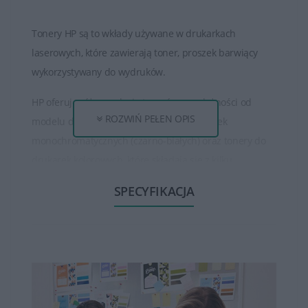
Tonery HP są to wkłady używane w drukarkach
laserowych, które zawierają toner, proszek barwiący
wykorzystywany do wydruków.
HP oferuje różne rodzaje tonerów, w zależności od
ROZWIŃ PEŁEN OPIS
modelu drukarki. Istnieją tonery do drukarek
monochromatycznych (czarno-białych) oraz tonery do
drukarek kolorowych, które składają się z kilku
oddzielnych kolorów (czarny, cyjan, magenta, żółty).
SPECYFIKACJA
Tonery HP są dostępne w różnych pojemnościach, od
standardowych do wysokowydajnych. Wysokowydajne
tonery mogą wydrukować większą ilość stron niż
standardowe, co jest korzystne dla osób, które drukują
dużo dokumentów.