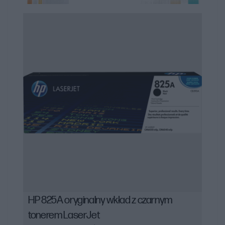
HP 825A oryginalny wkład z czarnym
tonerem LaserJet