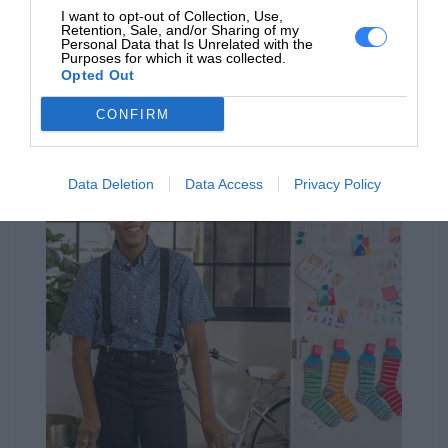
Niezawodna, profesjonalna jakość
I want to opt-out of Collection, Use,
Retention, Sale, and/or Sharing of my
druku.
Personal Data that Is Unrelated with the
Purposes for which it was collected.
Dzięki oryginalnym wkładom z tonerem HP zyskasz
Opted Out
spójne, bezproblemowe drukowanie, co pozwoli Ci działać
zgodnie z planem.
CONFIRM
Data Deletion
Data Access
Privacy Policy