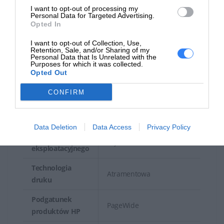
transportowa
I want to opt-out of processing my
Personal Data for Targeted Advertising.
Głębokość
Opted In
5.21 cm
transportowa
I want to opt-out of Collection, Use,
Retention, Sale, and/or Sharing of my
Wysokość
Personal Data that Is Unrelated with the
4.8 cm
Purposes for which it was collected.
transportowa
Opted Out
Waga
350 g
CONFIRM
transportowa
Materiał eksploatacyjny
Data Deletion
Data Access
Privacy Policy
Typ materiału
Pojemnik na tusz
eksploatacyjnego
Technologia
Atramentowa
druku
Podgatunek
PageWide
produktów HP