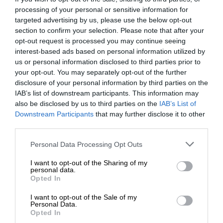
myślą o środowisku, ułatwiając recykling i
processing of your personal or sensitive information for
zmniejszając ilość odpadów.
targeted advertising by us, please use the below opt-out
section to confirm your selection. Please note that after your
Lepsza współpraca. Lepsze rezultaty
opt-out request is processed you may continue seeing
Oryginalne wkłady HP to jedyne rozwiązanie,
interest-based ads based on personal information utilized by
które opracowano z myślą o precyzyjnej
us or personal information disclosed to third parties prior to
współpracy z drukarkami HP, mające zapewnić
your opt-out. You may separately opt-out of the further
niezawodną jakość, najlepsze wyniki i stałą
disclosure of your personal information by third parties on the
wydajność.
IAB’s list of downstream participants. This information may
Profesjonalna jakość w przystępnej cenie
also be disclosed by us to third parties on the
IAB’s List of
Downstream Participants
that may further disclose it to other
Ekonomiczne drukowanie i łatwe zarządzanie
third parties.
kosztami dzięki oryginalnym wkładom HP
PageWide, które zapewniają jednolite rezultaty.
Personal Data Processing Opt Outs
Wysoka jakość
Drukuj 2 razy więcej stron i
dokonuj rzadszych wymian, korzystając z
I want to opt-out of the Sharing of my
personal data.
opcjonalnych wkładów o dużej pojemności.
Opted In
Ogólne
I want to opt-out of the Sale of my
Personal Data.
Opted In
Szerokość
22 cm