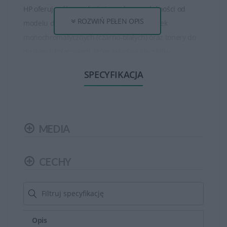
HP oferuje różne rodzaje tonerów, w zależności od
ROZWIŃ PEŁEN OPIS
modelu drukarki. Istnieją tonery do drukarek
monochromatycznych (czarno-białych) oraz tonery do
drukarek kolorowych, które składają się z kilku
oddzielnych kolorów (czarny, cyjan, magenta, żółty).
SPECYFIKACJA
Tonery HP są dostępne w różnych pojemnościach, od
standardowych do wysokowydajnych. Wysokowydajne
tonery mogą wydrukować większą ilość stron niż
MEDIA
standardowe, co jest korzystne dla osób, które drukują
dużo dokumentów.
CECHY
Tonery HP zapewniają wysoką jakość wydruku, oferując
ostre, wyraźne teksty oraz wysokiej jakości obrazy czy
grafiki. Są one opracowane w taki sposób, aby zapewnić
spójność i trwałość wydruków.
Opis