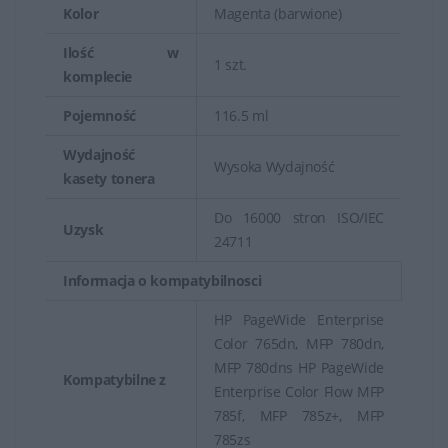
Kolor
Magenta (barwione)
Ilość w
1 szt.
komplecie
Pojemność
116.5 ml
Wydajność
Wysoka Wydajność
kasety tonera
Do 16000 stron ISO/IEC
Uzysk
24711
Informacja o kompatybilnosci
HP PageWide Enterprise
Color 765dn, MFP 780dn,
MFP 780dns HP PageWide
Kompatybilne z
Enterprise Color Flow MFP
785f, MFP 785z+, MFP
785zs