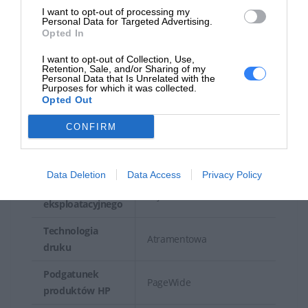
transportowa
I want to opt-out of processing my
Personal Data for Targeted Advertising.
Głębokość
Opted In
4.83 cm
transportowa
I want to opt-out of Collection, Use,
Retention, Sale, and/or Sharing of my
Wysokość
Personal Data that Is Unrelated with the
9.93 cm
Purposes for which it was collected.
transportowa
Opted Out
Waga
720 g
CONFIRM
transportowa
Materiał eksploatacyjny
Data Deletion
Data Access
Privacy Policy
Typ materiału
Pojemnik na tusz
eksploatacyjnego
Technologia
Atramentowa
druku
Podgatunek
PageWide
produktów HP