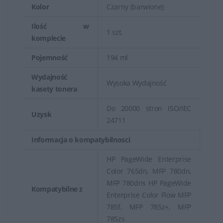
Kolor
Czarny (barwione)
Ilość w
1 szt.
komplecie
Pojemność
194 ml
Wydajność
Wysoka Wydajność
kasety tonera
Do 20000 stron ISO/IEC
Uzysk
24711
Informacja o kompatybilnosci
HP PageWide Enterprise
Color 765dn, MFP 780dn,
MFP 780dns HP PageWide
Kompatybilne z
Enterprise Color Flow MFP
785f, MFP 785z+, MFP
785zs