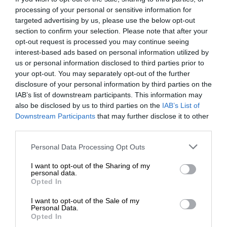
myślą o środowisku, ułatwiając recykling i
processing of your personal or sensitive information for
zmniejszając ilość odpadów.
targeted advertising by us, please use the below opt-out
section to confirm your selection. Please note that after your
Lepsza współpraca. Lepsze rezultaty
opt-out request is processed you may continue seeing
Oryginalne wkłady HP to jedyne rozwiązanie,
interest-based ads based on personal information utilized by
które opracowano z myślą o precyzyjnej
us or personal information disclosed to third parties prior to
współpracy z drukarkami HP, mające zapewnić
your opt-out. You may separately opt-out of the further
niezawodną jakość, najlepsze wyniki i stałą
disclosure of your personal information by third parties on the
wydajność.
IAB’s list of downstream participants. This information may
Profesjonalna jakość w przystępnej cenie
also be disclosed by us to third parties on the
IAB’s List of
Downstream Participants
that may further disclose it to other
Ekonomiczne drukowanie i łatwe zarządzanie
third parties.
kosztami dzięki oryginalnym wkładom HP
PageWide, które zapewniają jednolite rezultaty.
Personal Data Processing Opt Outs
Wysoka jakość
Drukuj 2 razy więcej stron i
dokonuj rzadszych wymian, korzystając z
I want to opt-out of the Sharing of my
personal data.
opcjonalnych wkładów o dużej pojemności.
Opted In
Ogólne
I want to opt-out of the Sale of my
Personal Data.
Opted In
Szerokość
21.72 cm