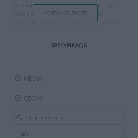
HP oferuje różne rodzaje tonerów, w zależności od
ROZWIŃ PEŁEN OPIS
modelu drukarki. Istnieją tonery do drukarek
monochromatycznych (czarno-białych) oraz tonery do
drukarek kolorowych, które składają się z kilku
oddzielnych kolorów (czarny, cyjan, magenta, żółty).
SPECYFIKACJA
Tonery HP są dostępne w różnych pojemnościach, od
standardowych do wysokowydajnych. Wysokowydajne
tonery mogą wydrukować większą ilość stron niż
MEDIA
standardowe, co jest korzystne dla osób, które drukują
dużo dokumentów.
CECHY
Tonery HP zapewniają wysoką jakość wydruku, oferując
ostre, wyraźne teksty oraz wysokiej jakości obrazy czy
grafiki. Są one opracowane w taki sposób, aby zapewnić
spójność i trwałość wydruków.
Opis