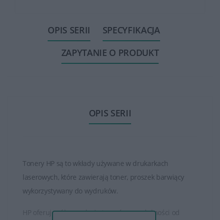
OPIS SERII
SPECYFIKACJA
ZAPYTANIE O PRODUKT
OPIS SERII
Tonery HP są to wkłady używane w drukarkach
laserowych, które zawierają toner, proszek barwiący
wykorzystywany do wydruków.
HP oferuje różne rodzaje tonerów, w zależności od