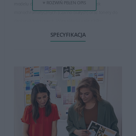
ROZWIŃ PEŁEN OPIS
modelu drukarki. Istnieją tonery do drukarek
monochromatycznych (czarno-białych) oraz tonery do
drukarek kolorowych, które składają się z kilku
oddzielnych kolorów (czarny, cyjan, magenta, żółty).
SPECYFIKACJA
Tonery HP są dostępne w różnych pojemnościach, od
standardowych do wysokowydajnych. Wysokowydajne
tonery mogą wydrukować większą ilość stron niż
standardowe, co jest korzystne dla osób, które drukują
dużo dokumentów.
Tonery HP zapewniają wysoką jakość wydruku, oferując
ostre, wyraźne teksty oraz wysokiej jakości obrazy czy
grafiki. Są one opracowane w taki sposób, aby zapewnić
spójność i trwałość wydruków.
Tonery HP są zazwyczaj łatwe w instalacji. Producent