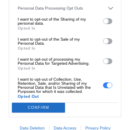
Personal Data Processing Opt Outs
I want to opt-out of the Sharing of my
personal data.
Opted In
I want to opt-out of the Sale of my
Personal Data.
Opted In
I want to opt-out of processing my
Personal Data for Targeted Advertising.
Opted In
I want to opt-out of Collection, Use,
Retention, Sale, and/or Sharing of my
Personal Data that Is Unrelated with the
Purposes for which it was collected.
Znaczące momenty, żywe rezultaty.
Opted Out
Przedstawiaj swoje pomysły na biznes za pomocą
CONFIRM
najwyższej jakości kolorowych wydruków – spraw, że Twoja
praca będzie się wyróżniać.
Data Deletion
Data Access
Privacy Policy