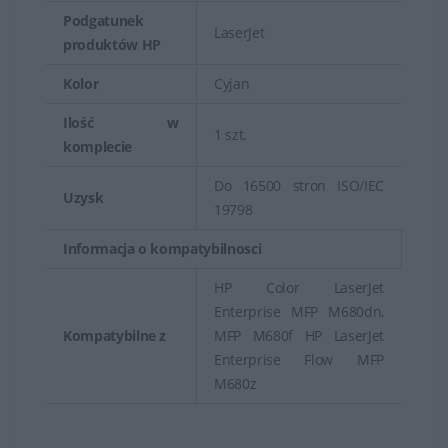
Podgatunek
LaserJet
produktów HP
Kolor
Cyjan
Ilość w
1 szt.
komplecie
Do 16500 stron ISO/IEC
Uzysk
19798
Informacja o kompatybilnosci
HP Color LaserJet
Enterprise MFP M680dn,
Kompatybilne z
MFP M680f HP LaserJet
Enterprise Flow MFP
M680z