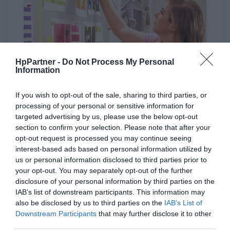
HpPartner -
Do Not Process My Personal
Information
If you wish to opt-out of the sale, sharing to third parties, or
processing of your personal or sensitive information for
targeted advertising by us, please use the below opt-out
section to confirm your selection. Please note that after your
Niezawodna, profesjonalna jakość
opt-out request is processed you may continue seeing
druku.
interest-based ads based on personal information utilized by
us or personal information disclosed to third parties prior to
Dzięki oryginalnym wkładom z tonerem HP zyskasz
your opt-out. You may separately opt-out of the further
spójne, bezproblemowe drukowanie, co pozwoli Ci działać
disclosure of your personal information by third parties on the
zgodnie z planem.
IAB’s list of downstream participants. This information may
also be disclosed by us to third parties on the
IAB’s List of
Downstream Participants
that may further disclose it to other
third parties.