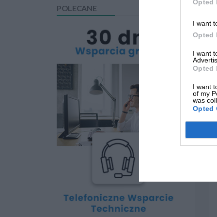
Opted 
POLECANE
I want t
Opted 
I want 
Advertis
Opted 
I want t
of my P
was col
Opted 