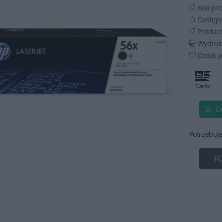
Kod pr
Dostęp
Produc
Wydruku
Dodaj p
D
Potrzebuj
F