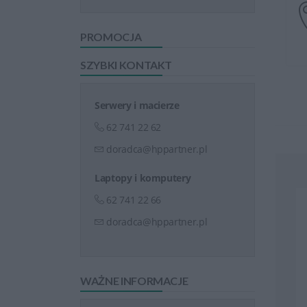
PROMOCJA
SZYBKI KONTAKT
Serwery i macierze
62 741 22 62
doradca@hppartner.pl
Laptopy i komputery
62 741 22 66
doradca@hppartner.pl
WAŻNE INFORMACJE