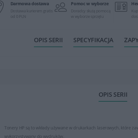
Darmowa dostawa
Pomoc w wyborze
He
Dostawa kurierem gratis
Doradcy służą pomocą
Kup
od 0 PLN
w wyborze sprzętu
dos
OPIS SERII
SPECYFIKACJA
ZAP
OPIS SERII
Tonery HP są to wkłady używane w drukarkach laserowych, które zaw
wykorzystywany do wydruków.