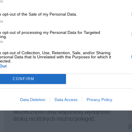
In
o opt-out of the Sale of my Personal Data.
In
to opt-out of processing my Personal Data for Targeted
ing.
In
o opt-out of Collection, Use, Retention, Sale, and/or Sharing
ersonal Data that Is Unrelated with the Purposes for which it
lected.
Out
CONFIRM
Legendarna wydajność
Data Deletion
Data Access
Privacy Policy
Zaufaj oryginalnym tonerom HP i zyskaj
skuteczność oraz wspaniałą wydajność
druku, na których można polegać.