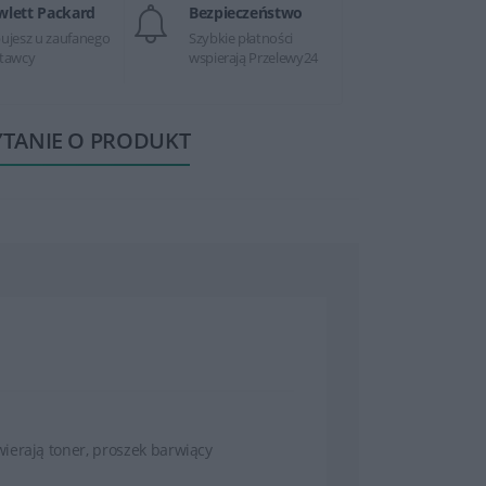
wlett Packard
Bezpieczeństwo
ujesz u zaufanego
Szybkie płatności
tawcy
wspierają Przelewy24
YTANIE O PRODUKT
ierają toner, proszek barwiący