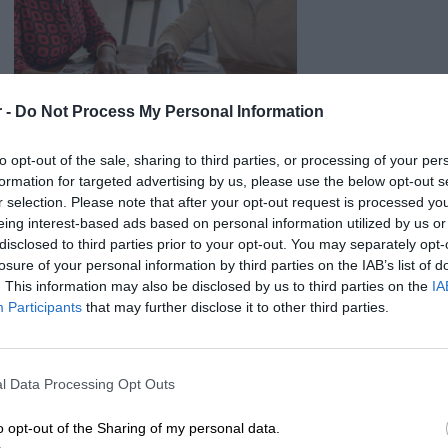
Tonery HP są integralną częścią procesu drukowania w drukarkach l
wysoką jakość wydruków, trwałość oraz zgodność z konkretnymi mode
uzyskania optymalnych wyników drukowania.
 -
Do Not Process My Personal Information
to opt-out of the sale, sharing to third parties, or processing of your per
formation for targeted advertising by us, please use the below opt-out s
r selection. Please note that after your opt-out request is processed y
eing interest-based ads based on personal information utilized by us or
disclosed to third parties prior to your opt-out. You may separately opt-
losure of your personal information by third parties on the IAB’s list of
. This information may also be disclosed by us to third parties on the
IA
Participants
that may further disclose it to other third parties.
l Data Processing Opt Outs
o opt-out of the Sharing of my personal data.