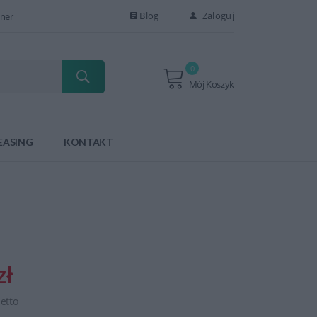
Blog
Zaloguj
ner
0
Mój Koszyk
EASING
KONTAKT
zł
netto