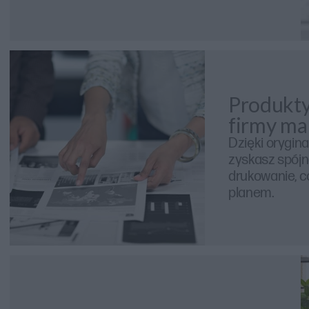
Produkt
firmy ma
Dzięki orygi
zyskasz spój
drukowanie, co
planem.