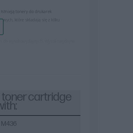
Istnieją tonery do drukarek
wych, które składają się z kilku
ch do wysokowydajnych. Wysokowydajne
t korzystne dla osób, które drukują dużo
 teksty oraz wysokiej jakości obrazy czy
trwałość wydruków.
a instrukcje, które wskazują, jak
toner cartridge
ith:
yginalnych tonerów HP. Oryginalne tonery
rantuje ich kompatybilność i
: M436