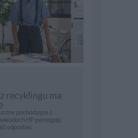
 z recyklingu ma
e
uczne pochodzące z
e wkładach HP pomagają
ość odpadów.