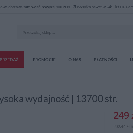
owa dostawa zamówień powyżej 100 PLN
Wysyłka nawet w 24h
HP Part
PRZEDAŻ
PROMOCJE
O NAS
PŁATNOŚCI
L
ysoka wydajność | 13700 str.
249 
202,44 zł 