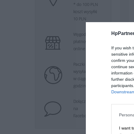
* do 100 PLN
koszt wysyłki
10 PLN
HpPartner
Wygodne
płatności
If you wish 
online
sensitive in
confirm you
Paczki
continue se
wysyłamy
information 
w ciągu 24
further disc
godzin.
participants
Downstream 
Dołącz do nas
na
Persona
Facebooku.
I want t