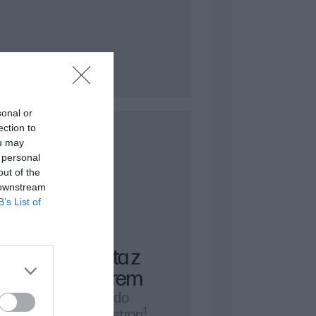
aserowych. Oryginalne tonery HP oferują
lami drukarek, co jest kluczowe dla
sonal or
ection to
ou may
 personal
out of the
 downstream
B’s List of
Kaseta z
tonerem
Drukuj do
1
13 700 stron