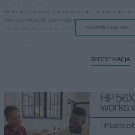
HP oferuje różne rodzaje tonerów, w zależności od modelu drukarki. 
monochromatycznych (czarno-białych) oraz tonery do drukarek koloro
ROZWIŃ PEŁEN OPIS
oddzielnych kolorów (czarny, cyjan, magenta, żółty).
Tonery HP są dostępne w różnych pojemnościach, od standardowy
tonery mogą wydrukować większą ilość stron niż standardowe, co jes
SPECYFIKACJA
dokumentów.
Tonery HP zapewniają wysoką jakość wydruku, oferując ostre, wyraźne
grafiki. Są one opracowane w taki sposób, aby zapewnić spójność i 
Tonery HP są zazwyczaj łatwe w instalacji. Producent zwykle dostarcz
HP 56X 
poprawnie zamontować toner w drukarce.
works w
Aby zapewnić optymalne działanie drukarki, zaleca się używanie or
są testowane i dostosowane do konkretnych modeli drukarek, co gwa
HP LaserJet
niezawodność.