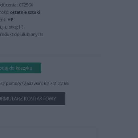
oducenta:
CF256X
ność:
ostatnie sztuki
ent:
HP
j ulotkę:
rodukt do ulubionych!
odaj do koszyka
esz pomocy? Zadzwoń: 62 741 22 66
ORMULARZ KONTAKTOWY