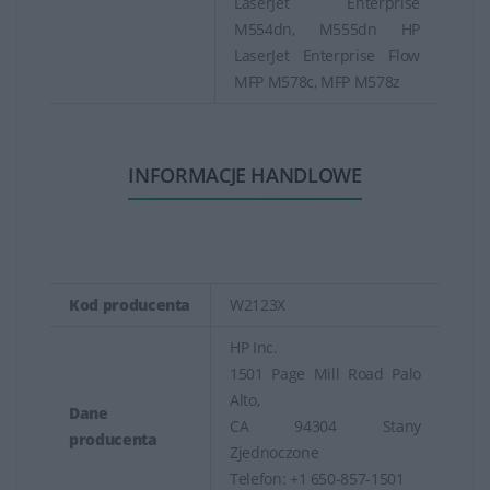
LaserJet Enterprise
M554dn, M555dn HP
LaserJet Enterprise Flow
MFP M578c, MFP M578z
INFORMACJE HANDLOWE
Kod producenta
W2123X
HP Inc.
1501 Page Mill Road Palo
Alto,
Dane
CA 94304 Stany
producenta
Zjednoczone
Telefon: +1 650-857-1501