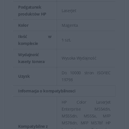
Podgatunek
LaserJet
produktów HP
Kolor
Magenta
Ilość w
1 szt.
komplecie
Wydajność
Wysoka Wydajność
kasety tonera
Do 10000 stron ISO/IEC
Uzysk
19798
Informacja o kompatybilnosci
HP Color LaserJet
Enterprise M554dn,
M555dn, M555x, MFP
M578dn, MFP M578f HP
Kompatybilne z