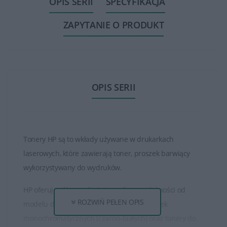
OPIS SERII
SPECYFIKACJA
ZAPYTANIE O PRODUKT
OPIS SERII
Tonery HP są to wkłady używane w drukarkach
laserowych, które zawierają toner, proszek barwiący
wykorzystywany do wydruków.
HP oferuje różne rodzaje tonerów, w zależności od
ROZWIŃ PEŁEN OPIS
modelu drukarki. Istnieją tonery do drukarek
monochromatycznych (czarno-białych) oraz tonery do