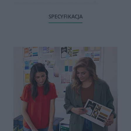
drukarek kolorowych, które składają się z kilku
oddzielnych kolorów (czarny, cyjan, magenta, żółty).
SPECYFIKACJA
Tonery HP są dostępne w różnych pojemnościach, od
standardowych do wysokowydajnych. Wysokowydajne
tonery mogą wydrukować większą ilość stron niż
standardowe, co jest korzystne dla osób, które drukują
dużo dokumentów.
Tonery HP zapewniają wysoką jakość wydruku, oferując
ostre, wyraźne teksty oraz wysokiej jakości obrazy czy
grafiki. Są one opracowane w taki sposób, aby zapewnić
spójność i trwałość wydruków.
Tonery HP są zazwyczaj łatwe w instalacji. Producent
zwykle dostarcza instrukcje, które wskazują, jak
poprawnie zamontować toner w drukarce.