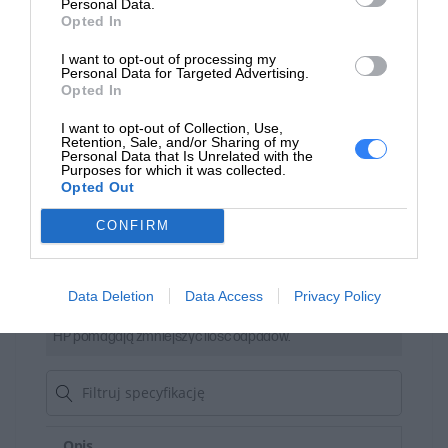
Personal Data.
Opted In
I want to opt-out of processing my
Personal Data for Targeted Advertising.
Opted In
I want to opt-out of Collection, Use,
Retention, Sale, and/or Sharing of my
Personal Data that Is Unrelated with the
Purposes for which it was collected.
Opted Out
CONFIRM
Materiał z recyklingu ma znaczenie
Data Deletion
Data Access
Privacy Policy
Tworzywa sztuczne pochodzące z recyklingu we wkładach
HP pomagają zmniejszyć ilość odpadów.
Opis