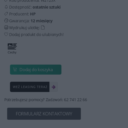
Kod producenta:
W2123X
Dostępność:
ostatnie sztuki
Producent:
HP
Gwarancja:
12 miesięcy
Wydrukuj ulotkę:
Dodaj produkt do ulubionych!
Dodaj do koszyka
WEŹ LEASING TERAZ
Potrzebujesz pomocy? Zadzwoń: 62 741 22 66
FORMULARZ KONTAKTOWY