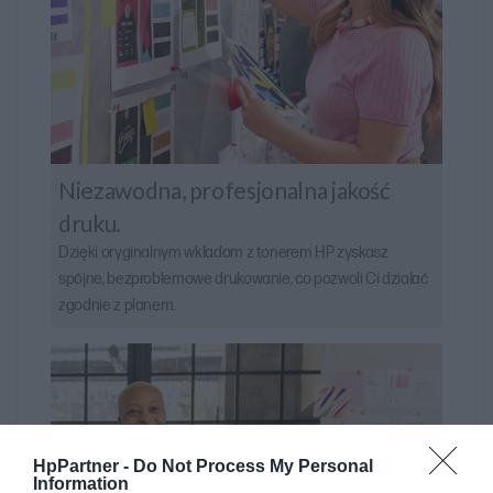
Niezawodna, profesjonalna jakość
druku.
Dzięki oryginalnym wkładom z tonerem HP zyskasz
spójne, bezproblemowe drukowanie, co pozwoli Ci działać
zgodnie z planem.
HpPartner -
Do Not Process My Personal
Information