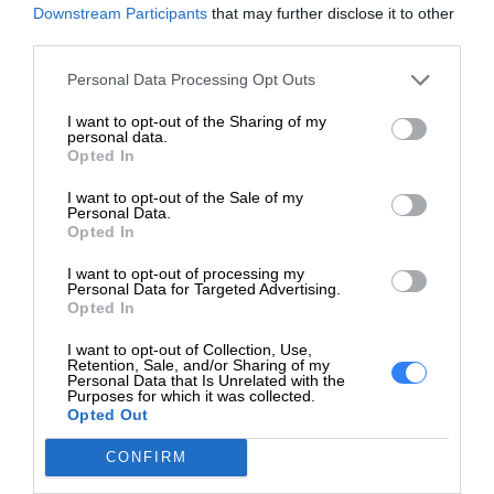
Downstream Participants
that may further disclose it to other
third parties.
Personal Data Processing Opt Outs
I want to opt-out of the Sharing of my
personal data.
Opted In
I want to opt-out of the Sale of my
Personal Data.
Opted In
I want to opt-out of processing my
Materiał z recyklingu ma znaczenie
Personal Data for Targeted Advertising.
Opted In
Tworzywa sztuczne pochodzące z recyklingu we wkładach
HP pomagają zmniejszyć ilość odpadów.
I want to opt-out of Collection, Use,
Retention, Sale, and/or Sharing of my
Personal Data that Is Unrelated with the
Purposes for which it was collected.
Opted Out
Opis
CONFIRM