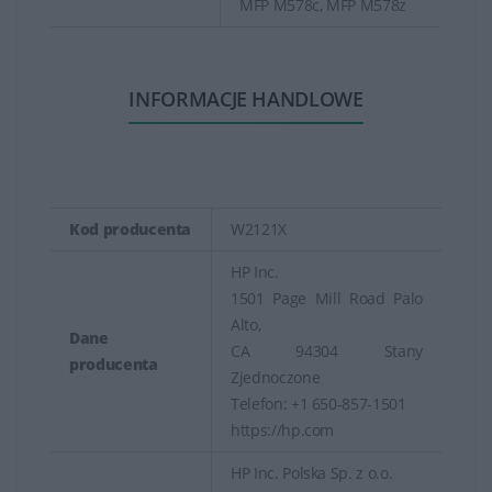
MFP M578c, MFP M578z
INFORMACJE HANDLOWE
Kod producenta
W2121X
HP Inc.
1501 Page Mill Road Palo
Alto,
Dane
CA 94304 Stany
producenta
Zjednoczone
Telefon: +1 650-857-1501
https://hp.com
HP Inc. Polska Sp. z o.o.