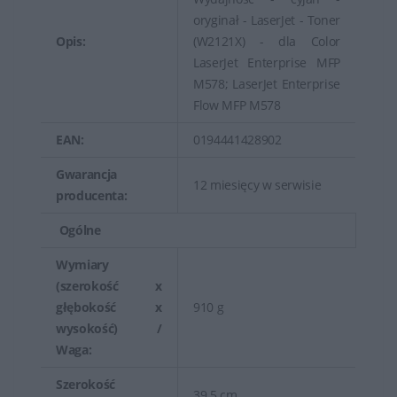
oryginał - LaserJet - Toner
Opis:
(W2121X) - dla Color
LaserJet Enterprise MFP
M578; LaserJet Enterprise
Flow MFP M578
EAN:
0194441428902
Gwarancja
12 miesięcy w serwisie
producenta:
Ogólne
Wymiary
(szerokość x
głębokość x
910 g
wysokość) /
Waga:
Szerokość
39.5 cm