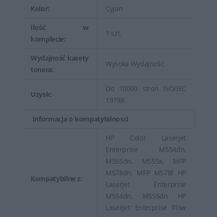
Kolor:
Cyjan
Ilość w
1 szt.
komplecie:
Wydajność kasety
Wysoka Wydajność
tonera:
Do 10000 stron ISO/IEC
Uzysk:
19798
Informacja o kompatybilnosci
HP Color LaserJet
Enterprise M554dn,
M555dn, M555x, MFP
M578dn, MFP M578f HP
Kompatybilne z:
LaserJet Enterprise
M554dn, M555dn HP
LaserJet Enterprise Flow