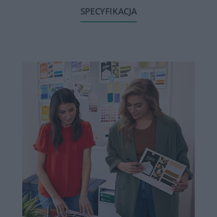
oddzielnych kolorów (czarny, cyjan, magenta, żółty).
SPECYFIKACJA
Tonery HP są dostępne w różnych pojemnościach, od
standardowych do wysokowydajnych. Wysokowydajne
tonery mogą wydrukować większą ilość stron niż
standardowe, co jest korzystne dla osób, które drukują
dużo dokumentów.
Tonery HP zapewniają wysoką jakość wydruku, oferując
ostre, wyraźne teksty oraz wysokiej jakości obrazy czy
grafiki. Są one opracowane w taki sposób, aby zapewnić
spójność i trwałość wydruków.
Tonery HP są zazwyczaj łatwe w instalacji. Producent
zwykle dostarcza instrukcje, które wskazują, jak
poprawnie zamontować toner w drukarce.
Aby zapewnić optymalne działanie drukarki, zaleca się