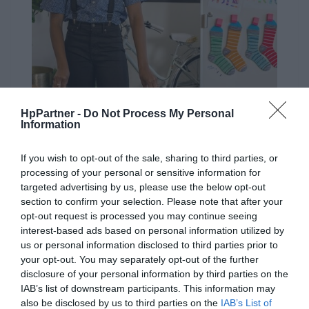
HpPartner -
Do Not Process My Personal
Information
Znaczące momenty, żywe rezultaty.
If you wish to opt-out of the sale, sharing to third parties, or
Przedstawiaj swoje pomysły na biznes za pomocą
processing of your personal or sensitive information for
najwyższej jakości kolorowych wydruków – spraw, że Twoja
targeted advertising by us, please use the below opt-out
praca będzie się wyróżniać.
section to confirm your selection. Please note that after your
opt-out request is processed you may continue seeing
interest-based ads based on personal information utilized by
us or personal information disclosed to third parties prior to
your opt-out. You may separately opt-out of the further
disclosure of your personal information by third parties on the
IAB’s list of downstream participants. This information may
also be disclosed by us to third parties on the
IAB’s List of