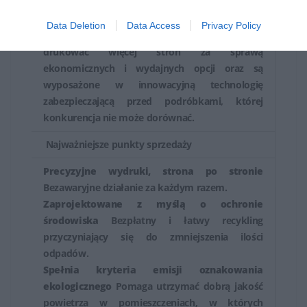
Oryginalne tonery HP z technologią
JetIntelligence gwarantują profesjonalną jakość
Data Deletion
Data Access
Privacy Policy
wydruków przy dużej prędkości, pozwalają
drukować więcej stron za sprawą
ekonomicznych i wydajnych opcji oraz są
wyposażone w innowacyjną technologię
zabezpieczającą przed podróbkami, której
konkurencja nie może dorównać.
Najważniejsze punkty sprzedaży
Precyzyjne wydruki, strona po stronie
Bezawaryjne działanie za każdym razem.
Zaprojektowane z myślą o ochronie
środowiska
Bezpłatny i łatwy recykling
przyczyniający się do zmniejszenia ilości
odpadów.
Spełnia kryteria emisji oznakowania
ekologicznego
Pomaga utrzymać dobrą jakość
powietrza w pomieszczeniach, w których