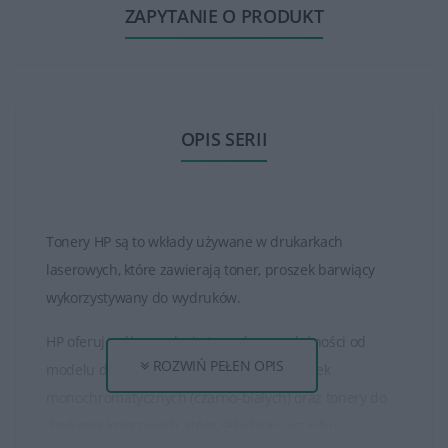
ZAPYTANIE O PRODUKT
OPIS SERII
Tonery HP są to wkłady używane w drukarkach
laserowych, które zawierają toner, proszek barwiący
wykorzystywany do wydruków.
HP oferuje różne rodzaje tonerów, w zależności od
ROZWIŃ PEŁEN OPIS
modelu drukarki. Istnieją tonery do drukarek
monochromatycznych (czarno-białych) oraz tonery do
drukarek kolorowych, które składają się z kilku