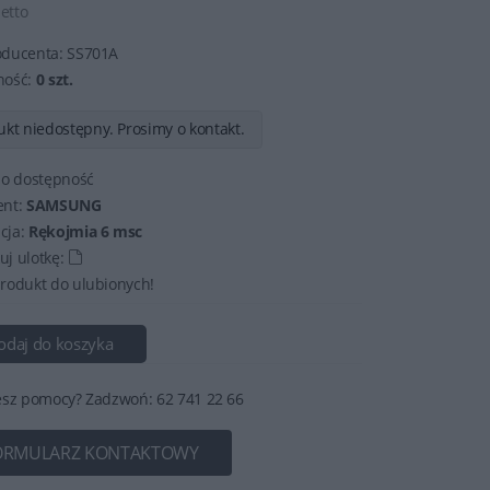
netto
oducenta:
SS701A
ność:
0 szt.
kt niedostępny. Prosimy o kontakt.
 o dostępność
ent:
SAMSUNG
cja:
Rękojmia 6 msc
j ulotkę:
rodukt do ulubionych!
odaj do koszyka
esz pomocy? Zadzwoń: 62 741 22 66
ORMULARZ KONTAKTOWY