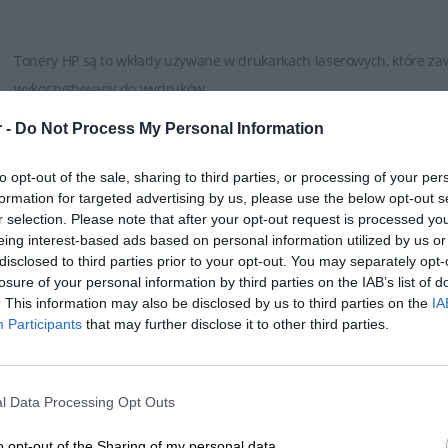
Tonery HP są to wkłady używane w drukarkach laserowych, które zaw
wykorzystywany do wydruków.
 -
Do Not Process My Personal Information
HP oferuje różne rodzaje tonerów, w zależności od modelu drukarki. 
monochromatycznych (czarno-białych) oraz tonery do drukarek koloro
to opt-out of the sale, sharing to third parties, or processing of your per
ROZWIŃ PEŁEN OPIS
oddzielnych kolorów (czarny, cyjan, magenta, żółty).
formation for targeted advertising by us, please use the below opt-out s
r selection. Please note that after your opt-out request is processed y
Tonery HP są dostępne w różnych pojemnościach, od standardowy
eing interest-based ads based on personal information utilized by us or
tonery mogą wydrukować większą ilość stron niż standardowe, co jes
disclosed to third parties prior to your opt-out. You may separately opt-
losure of your personal information by third parties on the IAB’s list of
SPECYFIKACJA
dokumentów.
. This information may also be disclosed by us to third parties on the
IA
Participants
that may further disclose it to other third parties.
Tonery HP zapewniają wysoką jakość wydruku, oferując ostre, wyraźne
grafiki. Są one opracowane w taki sposób, aby zapewnić spójność i 
l Data Processing Opt Outs
Tonery HP są zazwyczaj łatwe w instalacji. Producent zwykle dostarcz
poprawnie zamontować toner w drukarce.
o opt-out of the Sharing of my personal data.