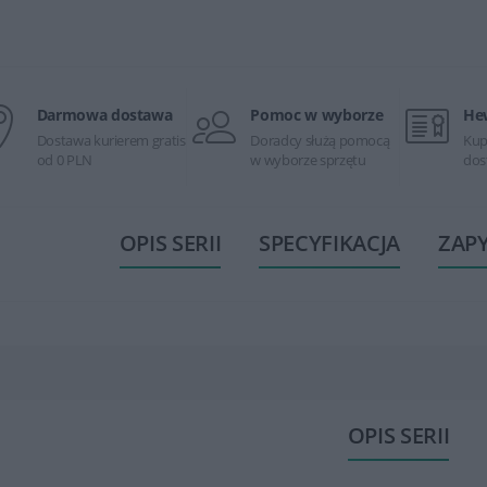
Darmowa dostawa
Pomoc w wyborze
He
Dostawa kurierem gratis
Doradcy służą pomocą
Kup
od 0 PLN
w wyborze sprzętu
dos
OPIS SERII
SPECYFIKACJA
ZAP
OPIS SERII