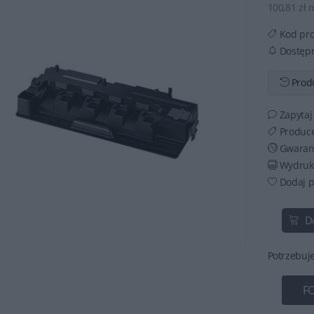
100,81 zł 
Kod pr
Dostęp
Produ
Zapytaj
Produc
Gwaran
Wydruku
Dodaj p
D
Potrzebuj
F