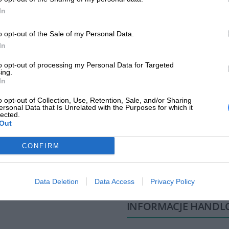
Symbol producenta
SS701A
In
Aby zapewnić optymalne działanie drukarki, zaleca się używanie or
są testowane i dostosowane do konkretnych modeli drukarek, co gwa
Pojemnik na zużyty toner HP
o opt-out of the Sale of my Personal Data.
Nazwa produktu
niezawodność.
X4220/4250/4300
In
Producent
Samsung
to opt-out of processing my Personal Data for Targeted
Tonery HP są integralną częścią procesu drukowania w drukarkach l
ing.
wysoką jakość wydruków, trwałość oraz zgodność z konkretnymi mode
In
Klasa produktu
Druk laserowy
uzyskania optymalnych wyników drukowania.
o opt-out of Collection, Use, Retention, Sale, and/or Sharing
Wydajność (5% pokrycia)
33500 stron
ersonal Data that Is Unrelated with the Purposes for which it
lected.
Szerokość
20.4 cali
Out
Głębokość
7.5 cali
CONFIRM
Wysokość
4.2 cali
Data Deletion
Data Access
Privacy Policy
INFORMACJE HANDL