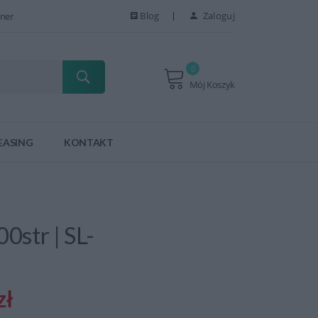
Blog
Zaloguj
ner
0
Mój Koszyk
EASING
KONTAKT
0str | SL-
zł