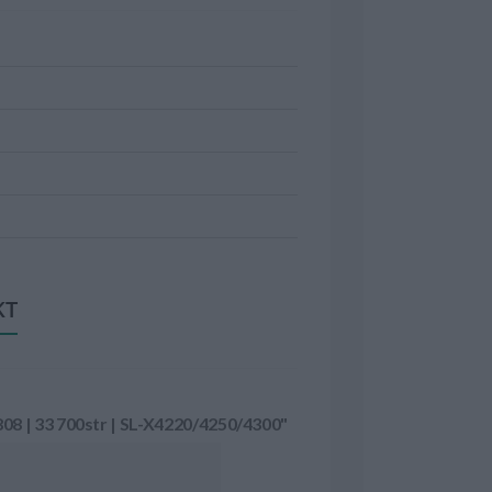
KT
8 | 33 700str | SL-X4220/4250/4300"