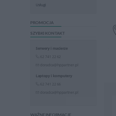
Usługi
PROMOCJA
SZYBKI KONTAKT
Serwery i macierze
62 741 22 62
doradca@hppartner.pl
Laptopy i komputery
62 741 22 66
doradca@hppartner.pl
WAŻNE INFORMACJE