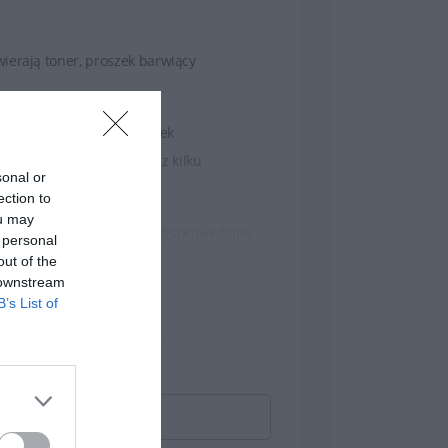
ierają toner, proszek barwiący
Istnieją tonery do drukarek
wych, które składają się z kilku
sonal or
ection to
ou may
ch do wysokowydajnych. Wysokowydajne
 personal
t korzystne dla osób, które drukują dużo
out of the
 downstream
B’s List of
 teksty oraz wysokiej jakości obrazy czy
trwałość wydruków.
a instrukcje, które wskazują, jak