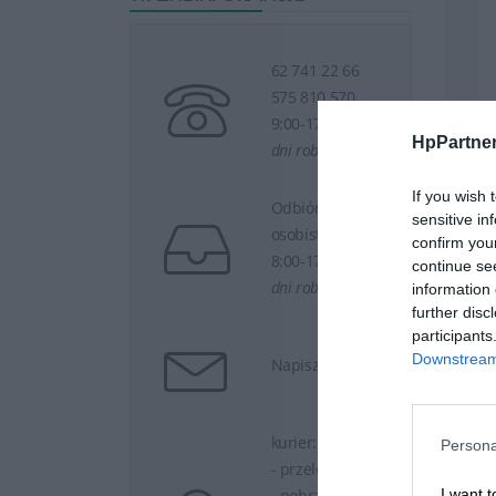
62 741 22 66
575 810 570
9:00-17:00
HpPartner
dni robocze
If you wish 
Odbiór
sensitive in
osobisty
confirm you
8:00-17:00
continue se
dni robocze
information 
further disc
participants
Downstream 
Napisz do nas
kurier:
Persona
- przelew 0 zł
I want t
- pobranie 15