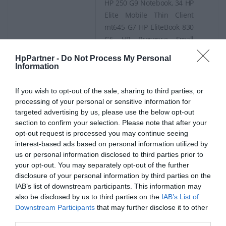
HP 250 G9 Notebook, 34 HP
Elite Mobile Thin Client
mt645 G7 HP EliteBook 830
G6 HP Presence Small
Space Solution Plus AI
HpPartner -
Do Not Process My Personal
Camera with Microsoft
Information
Teams Rooms, Small Space
Solution Plus AI Camera
If you wish to opt-out of the sale, sharing to third parties, or
with Zoom Rooms, Small
processing of your personal or sensitive information for
Space Solution with
targeted advertising by us, please use the below opt-out
section to confirm your selection. Please note that after your
Microsoft Teams Rooms,
opt-out request is processed you may continue seeing
Small Space Solution with
interest-based ads based on personal information utilized by
Zoom Rooms HP Pro 260 G9
us or personal information disclosed to third parties prior to
HP ProBook 430 G5
your opt-out. You may separately opt-out of the further
Notebook, 430 G6
disclosure of your personal information by third parties on the
Notebook, 430 G7
IAB’s list of downstream participants. This information may
Notebook, 430 G8
also be disclosed by us to third parties on the
IAB’s List of
Downstream Participants
that may further disclose it to other
Notebook, 440 G5
third parties.
Notebook, 440 G6