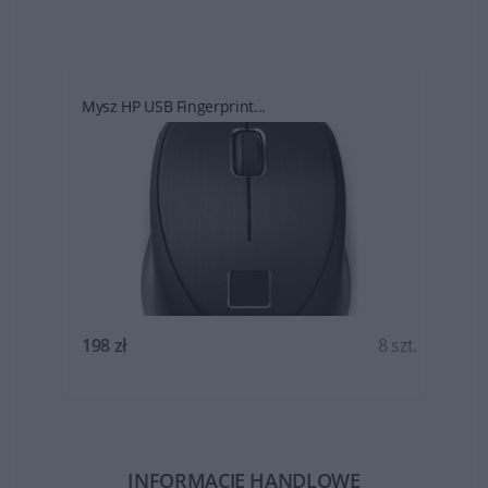
Mysz HP USB Fingerprint...
t.
198 zł
8 szt.
INFORMACJE HANDLOWE