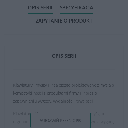
OPIS SERII
SPECYFIKACJA
ZAPYTANIE O PRODUKT
OPIS SERII
Klawiatury i myszy HP są często projektowane z myślą o
kompatybilności z produktami firmy HP oraz o
zapewnieniu wygody, wydajności i trwałości.
Klawiatury HP są często zaprojektowane z myślą o
ROZWIŃ PEŁEN OPIS
ergonomicznym ułożeniu klawiszy, co zapewnia wygodę