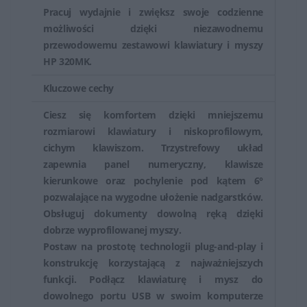
Pracuj wydajnie i zwiększ swoje codzienne
Wiele myszy i klawiatur HP oferuje bezprzewodowe
możliwości dzięki niezawodnemu
połączenie, co zapewnia swobodę użytkowania brak
przewodowemu zestawowi klawiatury i myszy
kabli.
HP 320MK.
Kluczowe cechy
Klawiatury i myszy HP oferują użytkownikom wydajność,
wygodę i niekiedy dodatkowe funkcje, które umożliwiają
Ciesz się komfortem dzięki mniejszemu
efektywną pracę zarówno w biurze, jak i w innych
rozmiarowi klawiatury i niskoprofilowym,
miejscach pracy. Produkty te są często zintegrowane z
cichym klawiszom. Trzystrefowy układ
zapewnia panel numeryczny, klawisze
ekosystemem HP, co zapewnia lepszą kompatybilność i
kierunkowe oraz pochylenie pod kątem 6°
współpracę z urządzeniami tej marki.
pozwalające na wygodne ułożenie nadgarstków.
Obsługuj dokumenty dowolną ręką dzięki
dobrze wyprofilowanej myszy.
Postaw na prostotę technologii plug-and-play i
konstrukcję korzystającą z najważniejszych
funkcji. Podłącz klawiaturę i mysz do
dowolnego portu USB w swoim komputerze