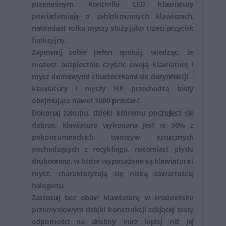
przenośnym. Kontrolki LED klawiatury
powiadamiają o zablokowanych klawiszach,
natomiast rolka myszy służy jako trzeci przycisk
funkcyjny.
Zapewnij sobie pełen spokój, wiedząc, że
możesz bezpiecznie czyścić swoją klawiaturę i
mysz domowymi chusteczkami do dezynfekcji –
klawiatury i myszy HP przechodzą testy
obejmujące nawet 1000 przetarć.
Dokonaj zakupu, dzięki któremu poczujesz się
dobrze. Klawiatura wykonana jest w 50% z
pokonsumenckich tworzyw sztucznych
pochodzących z recyklingu, natomiast płytki
drukowane, w które wyposażone są klawiatura i
mysz, charakteryzują się niską zawartością
halogenu.
Zastosuj bez obaw klawiaturę w środowisku
przemysłowym dzięki konstrukcji zdającej testy
odporności na drobny kurz lepiej niż jej