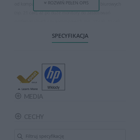
ROZWIŃ PEŁEN OPIS
od kompaktowych ekranów do zastosowań biurowych
(np. 21 cali), aż po duże monitory do zastosowań
profesjonalnych czy gamingowych (np. 27 cali, 32 cali
lub większe). Są też monitory o różnych proporcjach
SPECYFIKACJA
obrazu, takich jak standardowy 16:9, panoramiczny 21:9
czy ultra-szeroki 32:9.
Monitory HP oferują różne rozdzielczości, w tym Full HD
(1920 x 1080 pikseli), Quad HD (2560 x 1440 pikseli), oraz
4K Ultra HD (3840 x 2160 pikseli), co zapewnia wyraźny
obraz i szczegółowość. Niektóre modele wykorzystują
MEDIA
technologie jak IPS, LED, czy nawet technologię
krystalicznych diod organicznych (OLED), co poprawia
jakość obrazu, kolorów i szerokie kąty widzenia.
CECHY
Monitory HP są wyposażone w różnorodne funkcje,
takie jak tryb ochrony oczu (filtrowanie światła