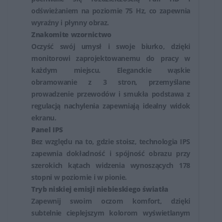
użytkowników, jak i profesjonalistów potrzebujących
odświeżaniem na poziomie 75 Hz, co zapewnia
wyraźny i płynny obraz.
wysokiej jakości obrazu do zadań wymagających
Znakomite wzornictwo
precyzji i dokładności.
Oczyść swój umysł i swoje biurko, dzięki
monitorowi zaprojektowanemu do pracy w
każdym miejscu. Eleganckie wąskie
obramowanie z 3 stron, przemyślane
prowadzenie przewodów i smukła podstawa z
regulacją nachylenia zapewniają idealny widok
ekranu.
Panel IPS
Bez względu na to, gdzie stoisz, technologia IPS
zapewnia dokładność i spójność obrazu przy
szerokich kątach widzenia wynoszących 178
stopni w poziomie i w pionie.
Tryb niskiej emisji niebieskiego światła
Zapewnij swoim oczom komfort, dzięki
subtelnie cieplejszym kolorom wyświetlanym