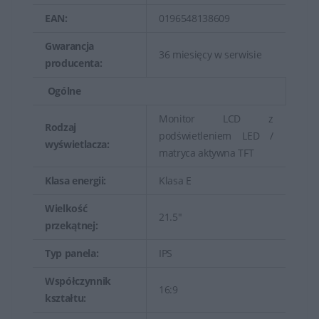
EAN:
0196548138609
Gwarancja
36 miesięcy w serwisie
producenta:
Ogólne
Monitor LCD z
Rodzaj
podświetleniem LED /
wyświetlacza:
matryca aktywna TFT
Klasa energii:
Klasa E
Wielkość
21.5"
przekątnej:
Typ panela:
IPS
Współczynnik
16:9
kształtu: