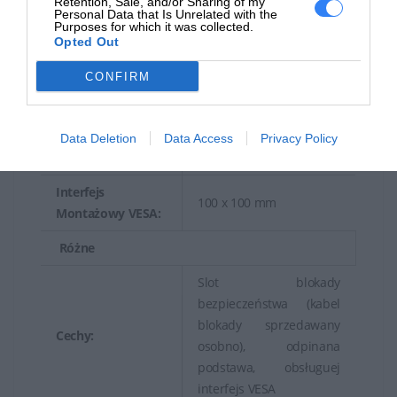
Retention, Sale, and/or Sharing of my
Interfejsy:
HDMI (HDCP)
Personal Data that Is Unrelated with the
Purposes for which it was collected.
VGA
Opted Out
Mechaniczne
CONFIRM
Regulacja pozycji
Odchylenie
ekranu:
Data Deletion
Data Access
Privacy Policy
Kąt pochylenia:
-5/+23
Interfejs
100 x 100 mm
Montażowy VESA:
Różne
Slot blokady
bezpieczeństwa (kabel
blokady sprzedawany
Cechy:
osobno), odpinana
podstawa, obsługuej
interfejs VESA