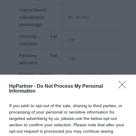
Częstotliwość
odświeżania
30 - 86 kHz
poziomego:
Poziomy kąt
178
widzenia:
Pionowy kąt
178
widzenia:
Powłoka ekranu:
Anti-glare 3H hardness
HpPartner -
Do Not Process My Personal
Technologia
Podświetlenie LED
Information
podświetlenia:
Temperatura
If you wish to opt-out of the sale, sharing to third parties, or
6500K
processing of your personal or sensitive information for
koloru:
targeted advertising by us, please use the below opt-out
Chiński (tradycyjny),
section to confirm your selection. Please note that after your
opt-out request is processed you may continue seeing
chiński (uproszczony),