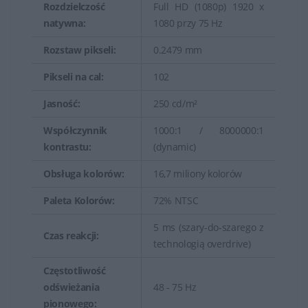
Rozdzielczość
Full HD (1080p) 1920 x
natywna:
1080 przy 75 Hz
Rozstaw pikseli:
0.2479 mm
Pikseli na cal:
102
Jasność:
250 cd/m²
Współczynnik
1000:1 / 8000000:1
kontrastu:
(dynamic)
Obsługa kolorów:
16,7 miliony kolorów
Paleta Kolorów:
72% NTSC
5 ms (szary-do-szarego z
Czas reakcji:
technologią overdrive)
Częstotliwość
odświeżania
48 - 75 Hz
pionowego: