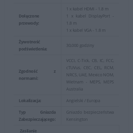
1 x kabel HDMI - 1.8 m
Dołączone
1 x kabel DisplayPort -
przewody:
1.8 m
1 x kabel VGA - 1.8 m
Żywotność
30,000 godziny
podświetlenia:
VCCI, C-Tick, CB, IC, FCC,
cTUVus, CEC, CEL, RCM,
Zgodność z
NRCS, UAE, Mexico NOM,
normami:
Wietnam - MEPS, MEPS
Australia
Lokalizacja:
Angielski / Europa
Typ Gniazda
Gniazdo bezpieczeństwa
Zabezpieczającego:
Kensington
Zasilanie