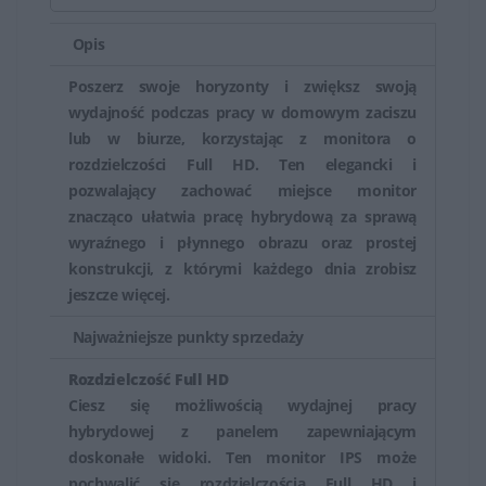
niebieskiego), regulacja wysokości i nachylenia,
Opis
technologie redukcji migotania (Flicker-Free) czy funkcje
ochrony przed świeceniem (Anti-Glare), co zapewnia
Poszerz swoje horyzonty i zwiększ swoją
komfortową pracę przez dłuższe godziny.
wydajność podczas pracy w domowym zaciszu
lub w biurze, korzystając z monitora o
HP oferuje także monitory skierowane do konkretnych
rozdzielczości Full HD. Ten elegancki i
zastosowań, takie jak monitory do grafiki,
pozwalający zachować miejsce monitor
znacząco ułatwia pracę hybrydową za sprawą
projektowania, gamingu czy do zastosowań
wyraźnego i płynnego obrazu oraz prostej
profesjonalnych, które mogą mieć specjalne funkcje jak
konstrukcji, z którymi każdego dnia zrobisz
szeroki zakres kolorów, wysoka częstotliwość
jeszcze więcej.
odświeżania czy odpowiedź czasu matrycy.
Najważniejsze punkty sprzedaży
Monitory HP są cenione zarówno przez użytkowników
Rozdzielczość Full HD
domowych, jak i profesjonalnych, ze względu na ich
Ciesz się możliwością wydajnej pracy
różnorodność, jakość obrazu i funkcje dostosowane do
hybrydowej z panelem zapewniającym
różnych zastosowań. Oferują one szeroki wybór opcji,
doskonałe widoki. Ten monitor IPS może
które mogą spełnić oczekiwania zarówno zwykłych
pochwalić się rozdzielczością Full HD i