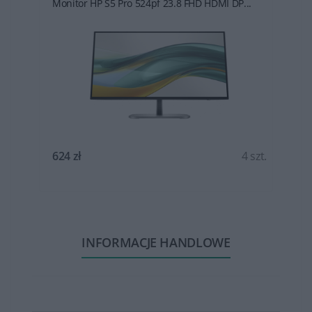
Monitor HP S5 Pro 524pf 23.8 FHD HDMI DP...
t.
624 zł
4 szt.
INFORMACJE HANDLOWE