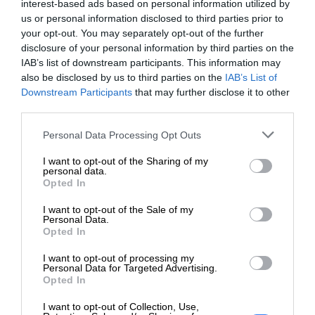
interest-based ads based on personal information utilized by
angielski, niemiecki,
Języki OSD:
us or personal information disclosed to third parties prior to
francuski, włoski,
your opt-out. You may separately opt-out of the further
portugalski, hiszpański,
disclosure of your personal information by third parties on the
duński, japoński
IAB’s list of downstream participants. This information may
also be disclosed by us to third parties on the
IAB’s List of
HDCP, Low Blue Light
Downstream Participants
that may further disclose it to other
Mode, technologia
third parties.
Charakterystyka:
Flicker Free, mikro
Personal Data Processing Opt Outs
krawędź 3-stronna, 6-bit
+ FRC Color Depth
I want to opt-out of the Sharing of my
personal data.
Kolor:
Czarny
Opted In
Wymiary
48.84 cm x 18.05 cm x
I want to opt-out of the Sale of my
Personal Data.
(szer./głęb./wys.):
37.82 cm - z podstawką
Opted In
Waga:
3.25 kg
I want to opt-out of processing my
Personal Data for Targeted Advertising.
Złącza
Opted In
DisplayPort (HDCP)
I want to opt-out of Collection, Use,