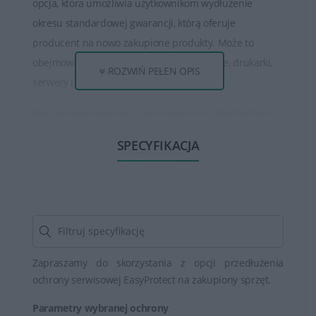
opcja, która umożliwia użytkownikom wydłużenie
okresu standardowej gwarancji, którą oferuje
producent na nowo zakupione produkty. Może to
obejmować laptopy, komputery stacjonarne, drukarki,
ROZWIŃ PEŁEN OPIS
serwery i inne urządzenia.
Rozszerzenie gwarancji może wydłużyć standardowy
okres gwarancji na produkt HP o dodatkowy czas, który
SPECYFIKACJA
może być miesiącami lub nawet latami, w zależności od
wybranej opcji. Przedłużenie to zazwyczaj zaczyna się
od daty wygaśnięcia standardowej gwarancji.
Niektóre programy rozszerzenia gwarancji mogą
również oferować dodatkowe korzyści, takie jak pomoc
techniczna 24/7, priorytetowy serwis, możliwość
Zapraszamy do skorzystania z opcji przedłużenia
ochrony serwisowej EasyProtect na zakupiony sprzęt.
wymiany urządzenia na nowe w przypadku
niemożności naprawy itp.
Parametry wybranej ochrony