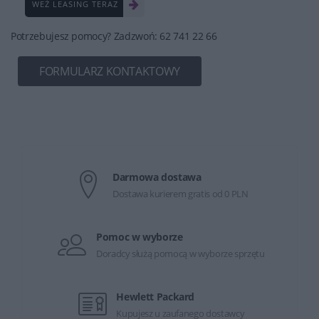
WEŹ LEASING TERAZ
Potrzebujesz pomocy? Zadzwoń: 62 741 22 66
FORMULARZ KONTAKTOWY
Darmowa dostawa
Dostawa kurierem gratis od 0 PLN
Pomoc w wyborze
Doradcy służą pomocą w wyborze sprzętu
Hewlett Packard
Kupujesz u zaufanego dostawcy