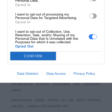
Personal Data.
przypisana do sprzętu, co podnosi jego wartość przy
Opted In
ewentualnej odsprzedaży i ma charakter globalny.
I want to opt-out of processing my
Personal Data for Targeted Advertising.
Suma gwarancyjna jest równa kwocie brutto
Opted In
zakupionego sprzętu.
I want to opt-out of Collection, Use,
Retention, Sale, and/or Sharing of my
Naprawy realizowane są w serwisach autoryzowanych
Personal Data that Is Unrelated with the
do sumy gwarancyjnej lub następuje wymiana sprzętu.
Purposes for which it was collected.
Opted Out
Realizacja napraw w trybie door to door – wysyłka
CONFIRM
kurierem lub onsite u Klienta.
Brak udziału własnego Klienta w kosztach napraw.
Data Deletion
Data Access
Privacy Policy
Minimum formalności ze strony Klienta przy zakupie
przedłużonej ochrony serwisowej oraz zgłoszeniu
awarii.
Jednorazowa opłata Klienta za cały okres ochrony
sprzętu – zawiera 23% podatku VAT.