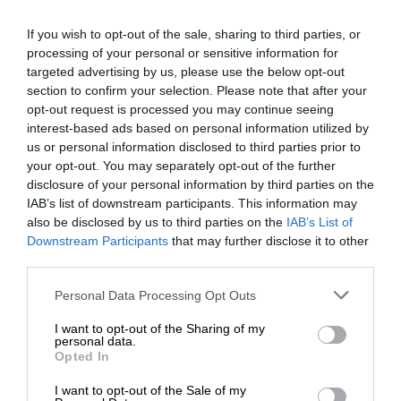
Najważniejsze zapisy Ogólnych Warunków Ochrony
If you wish to opt-out of the sale, sharing to third parties, or
processing of your personal or sensitive information for
Serwisowej EasyProtect:
targeted advertising by us, please use the below opt-out
section to confirm your selection. Please note that after your
EasyProtect zapewnia ochronę sprzętu w wypadku jego
opt-out request is processed you may continue seeing
awarii w okresie objętym dodatkową ochroną, trwającą
interest-based ads based on personal information utilized by
aż do 36 miesięcy od daty ustania gwarancji
us or personal information disclosed to third parties prior to
producenta.
your opt-out. You may separately opt-out of the further
disclosure of your personal information by third parties on the
Przedłużona ochrona serwisowa jest realizowana na
IAB’s list of downstream participants. This information may
warunkach tożsamych z gwarancją jakości producenta
also be disclosed by us to third parties on the
IAB’s List of
sprzętu – obejmuje wszelkiego rodzaju awarie, które nie
Downstream Participants
that may further disclose it to other
powstały z winy użytkownika sprzętu tj. rozbicia,
third parties.
zalania, uszkodzenia mechaniczne.
Personal Data Processing Opt Outs
Przedłużoną ochroną serwisową może zostać objęty
I want to opt-out of the Sharing of my
sprzęt zakupiony zarówno przez osoby prywatne, firmy,
personal data.
jak i instytucje.
Opted In
I want to opt-out of the Sale of my
Przedłużona ochrona serwisowa jest na stałe