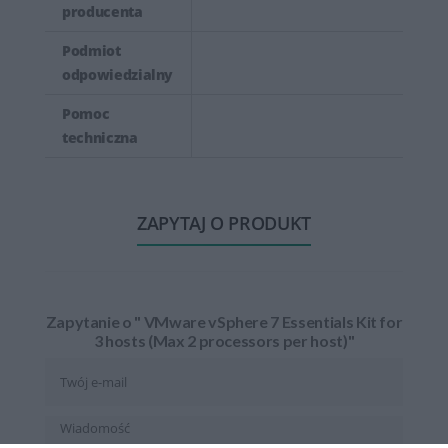
producenta
Podmiot
odpowiedzialny
Pomoc
techniczna
ZAPYTAJ O PRODUKT
Zapytanie o " VMware vSphere 7 Essentials Kit for
3 hosts (Max 2 processors per host)"