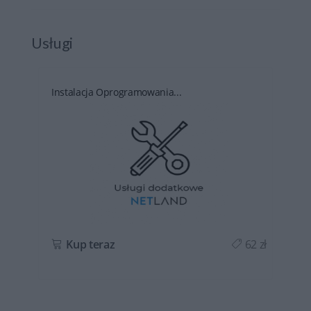
Usługi
Instalacja Oprogramowania...
ł
Kup teraz
62 zł