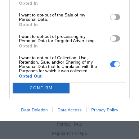
Opted In
Zapytaj o
ofertę
I want to opt-out of the Sale of my
Personal Data.
Opted In
Sprzęt HP to dobry wybór. Powiedz nam czego potrzebujesz, a
nasz Doradca przedstawi ofertę.
I want to opt-out of processing my
Personal Data for Targeted Advertising.
Opted In
NAPISZ DO NAS
I want to opt-out of Collection, Use,
Retention, Sale, and/or Sharing of my
Personal Data that Is Unrelated with the
Purposes for which it was collected.
Opted Out
CONFIRM
Informacje
Data Deletion
Data Access
Privacy Policy
Aktualności
Pomoc i FAQ
Regulamin sklepu