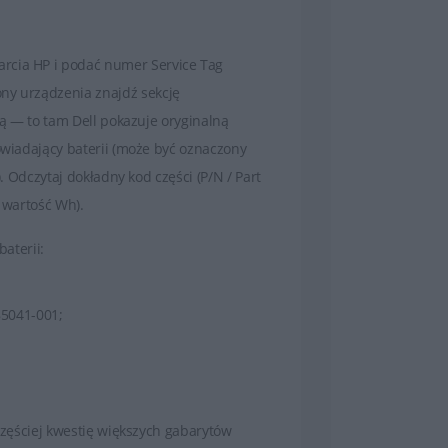
rcia HP i podać numer Service Tag
ny urządzenia znajdź sekcję
ną — to tam Dell pokazuje oryginalną
powiadający baterii (może być oznaczony
). Odczytaj dokładny kod części (P/N / Part
, wartość Wh).
baterii:
85041-001;
jczęściej kwestię większych gabarytów