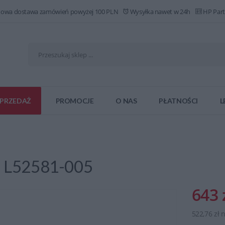
owa dostawa zamówień powyżej 100 PLN
Wysyłka nawet w 24h
HP Part
PRZEDAŻ
PROMOCJE
O NAS
PŁATNOŚCI
L
h L52581-005
643 
522,76 zł 