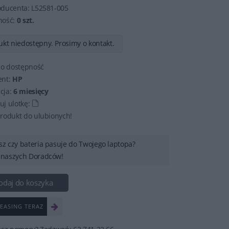
oducenta:
L52581-005
ność:
0 szt.
kt niedostępny. Prosimy o kontakt.
 o dostępność
ent:
HP
cja:
6 miesięcy
j ulotkę:
rodukt do ulubionych!
sz czy bateria pasuje do Twojego laptopa?
 naszych Doradców!
odaj do koszyka
EASING TERAZ