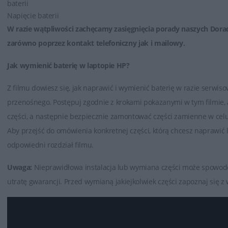
baterii
Napięcie baterii
W razie wątpliwości zachęcamy zasięgnięcia porady naszych Dora
zarówno poprzez
kontakt telefoniczny jak i mailowy
.
Jak wymienić baterię w laptopie HP?
Z filmu dowiesz się, jak naprawić i wymienić baterię w razie serwi
przenośnego. Postępuj zgodnie z krokami pokazanymi w tym filmie
części, a następnie bezpiecznie zamontować części zamienne w cel
Aby przejść do omówienia konkretnej części, którą chcesz naprawić
odpowiedni rozdział filmu.
Uwaga:
Nieprawidłowa instalacja lub wymiana części może spowod
utratę gwarancji. Przed wymianą jakiejkolwiek części zapoznaj się 