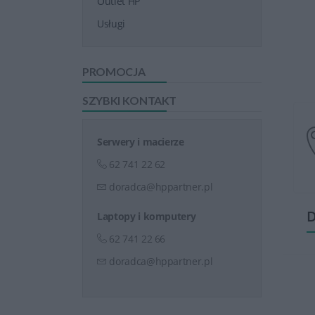
Outlet HP
Usługi
PROMOCJA
SZYBKI KONTAKT
Serwery i macierze
62 741 22 62
doradca@hppartner.pl
D
Laptopy i komputery
62 741 22 66
doradca@hppartner.pl