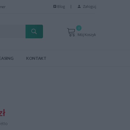
Blog
Zaloguj
ner
0
Mój Koszyk
EASING
KONTAKT
zł
netto