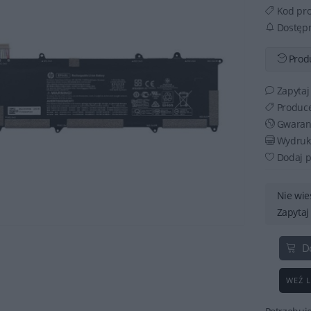
Kod pr
Dostęp
Produ
Zapytaj
Produc
Gwaran
Wydruku
Dodaj p
Nie wie
Zapytaj
D
WEŹ L