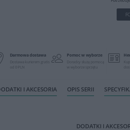
Potrzebuj
F
Darmowa dostawa
Pomoc w wyborze
He
Dostawa kurierem gratis
Doradcy służą pomocą
Kup
od 0 PLN
w wyborze sprzętu
dos
ODATKI I AKCESORIA
OPIS SERII
SPECYFIK
DODATKI I AKCESO