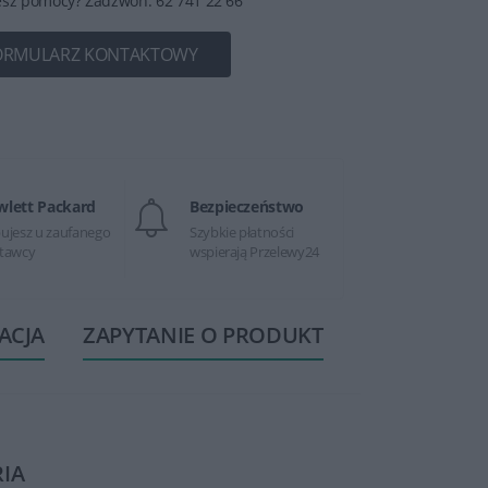
esz pomocy? Zadzwoń: 62 741 22 66
ORMULARZ KONTAKTOWY
wlett Packard
Bezpieczeństwo
ujesz u zaufanego
Szybkie płatności
tawcy
wspierają Przelewy24
ACJA
ZAPYTANIE O PRODUKT
RIA