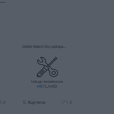
Dobór Baterii Do Laptopa...
Dobór Baterii D
1 zł
Kup teraz
1 zł
Kup teraz