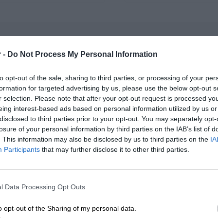
 -
Do Not Process My Personal Information
OPIS SERII
to opt-out of the sale, sharing to third parties, or processing of your per
formation for targeted advertising by us, please use the below opt-out s
r selection. Please note that after your opt-out request is processed y
eing interest-based ads based on personal information utilized by us or
Baterie HP są używane głównie w laptopach, notebookach, tabletka
disclosed to third parties prior to your opt-out. You may separately opt-
firmy HP. Zapewniają one zasilanie w sytuacjach, gdy urządzenie nie
losure of your personal information by third parties on the IAB’s list of
. This information may also be disclosed by us to third parties on the
IA
zewnętrznego.
Participants
that may further disclose it to other third parties.
Istnieje wiele rodzajów baterii dostosowanych do różnych modeli la
ROZWIŃ PEŁEN OPIS
względem pojemności, napięcia, typu oraz czasu pracy na baterii.
l Data Processing Opt Outs
Czas działania baterii HP może się różnić w zależności od modelu l
o opt-out of the Sharing of my personal data.
użytkowania. Większość baterii ma określony czas pracy na baterii 