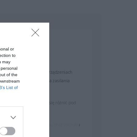
sonal or
ection to
ou may
 personal
ch i innych przenośnych urządzeniach
out of the
 jest podłączone do źródła zasilania
 downstream
B’s List of
ptopów HP. Baterie mogą się różnić pod
aptopa, konfiguracji systemu oraz sposobu
podczas korzystania z urządzenia bez