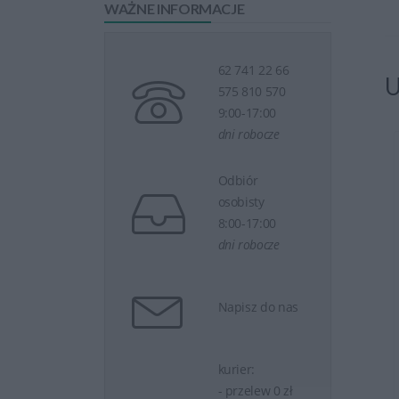
WAŻNE INFORMACJE
62 741 22 66
U
575 810 570
9:00-17:00
dni robocze
erii Do Laptopa...
Dobór Baterii Do Laptopa...
Odbiór
osobisty
8:00-17:00
dni robocze
Napisz do nas
eraz
1 zł
Kup teraz
1 zł
kurier:
- przelew 0 zł