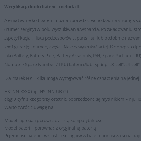
Weryfikacja kodu baterii - metoda II
Alernatywnie kod baterii można sprawdzić wchodząc na stronę wspa
(numer seryjny) w polu wyszukiwania/wsparcia. Po załadowaniu stro
„specyfikacja”, „lista podzespołów”, „parts list” lub podobnie nazwa
konfigurację i numery części. Należy wyszukać w tej liście wpis od
jako Battery, Battery Pack, Battery Assembly, P/N, Spare Part lub FRU
Number / Spare Number / FRU) baterii i/lub typ (np. „3-cell”, „4-cell”
Dla marek
HP
– kilka mogą występować różne oznaczenia na jednej 
HSTNN-XXXX (np. HSTNN-UB72);
ciąg 9 cyfr, z czego trzy ostatnie poprzedzone są myślnikiem – np. 4
Warto zwrócić uwagę na:
Model laptopa i porównać z listą kompatybilności
Model baterii i porównać z oryginalną baterią
Pojemność baterii - wzrost ilości ogniw w baterii ponosi za sobą na