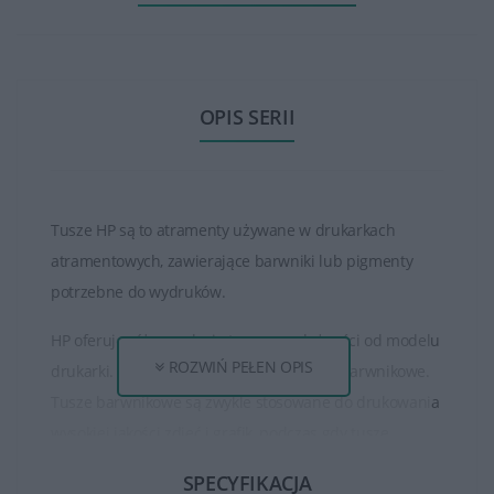
OPIS SERII
Tusze HP są to atramenty używane w drukarkach
atramentowych, zawierające barwniki lub pigmenty
potrzebne do wydruków.
HP oferuje różne rodzaje tuszy, w zależności od modelu
ROZWIŃ PEŁEN OPIS
drukarki. Istnieją tusze pigmentowe oraz barwnikowe.
Tusze barwnikowe są zwykle stosowane do drukowania
wysokiej jakości zdjęć i grafik, podczas gdy tusze
pigmentowe są bardziej odporne na rozmazywanie i
SPECYFIKACJA