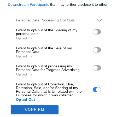
Kolor
Żółty (yellow)
Downstream Participants
that may further disclose it to other
uszkodzeń mechanicznych i zapychania dysz.
third parties.
Pojemność
130 ml
Aby zapewnić optymalne działanie drukarki, zaleca się
Personal Data Processing Opt Outs
Liczba w
stosowanie oryginalnych tuszy HP. Oryginalne tusze są
opakowaniu
1
I want to opt-out of the Sharing of my
testowane i dostosowane do konkretnych modeli
personal data.
jednostkowym
Opted In
drukarek, co gwarantuje ich kompatybilność,
HP Designjet T610, HP
niezawodność i minimalizuje ryzyko problemów z
I want to opt-out of the Sale of my
Designjet T620, HP
Personal Data.
działaniem urządzenia.
Opted In
Designjet T770, HP
Designjet T770 HD, HP
Tusze HP są niezbędnym elementem procesu
I want to opt-out of processing my
Designjet T1100, HP
Personal Data for Targeted Advertising.
drukowania w drukarkach atramentowych. Oryginalne
Opted In
Designjet T1100 mfp, HP
tusze HP oferują wysoką jakość wydruków, trwałość
Kompatybilność
Designjet T1120, HP
I want to opt-out of Collection, Use,
oraz zgodność z konkretnymi modelami drukarek, co
Retention, Sale, and/or Sharing of my
Designjet T1120 HD-MFP,
Personal Data that Is Unrelated with the
jest kluczowe dla uzyskania doskonałych wyników
HP Designjet T1120 SD-MFP,
Purposes for which it was collected.
Opted Out
HP Designjet T1200, HP
drukowania.
Designjet T1200 PS, HP
CONFIRM
Designjet T1200 HD-MFP,