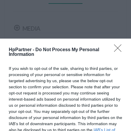
światło, co sprawia, że są idealne do drukowania
dokumentów.
Tusze HP są dostępne w różnych pojemnościach, od
MEDIA
standardowych po bardziej wydajne. Większa
pojemność tuszu zwykle oznacza większą ilość
wydrukowanych stron. Modele o większej wydajności
CECHY
HpPartner -
Do Not Process My Personal
mogą być korzystne dla osób, które drukują duże ilości
Information
dokumentów.
If you wish to opt-out of the sale, sharing to third parties, or
processing of your personal or sensitive information for
Tusze HP zapewniają wysoką jakość wydruków, oferując
Wkład HP 72 żółty tusz Vivera HP C9373A. Idealnie
targeted advertising by us, please use the below opt-out
wyraźne teksty, ostre linie i naturalne kolory.
czyste atramenty HP Vivera stosowane w systemie
section to confirm your selection. Please note that after your
Zapewniają one trwałość wydruków, która utrzymuje się
atramentowym hp72, zostały opracowane z całym
opt-out request is processed you may continue seeing
interest-based ads based on personal information utilized by
przez długi czas.
systemem druku i gwarantują niezmiennie
us or personal information disclosed to third parties prior to
profesjonalne rezultaty.
your opt-out. You may separately opt-out of the further
HP stawia na jakość i zabezpieczenia swoich
disclosure of your personal information by third parties on the
produktów. Tusze HP zostały opracowane w taki
Rodzaj wkładu
Tusz
IAB’s list of downstream participants. This information may
sposób, aby chronić drukarki, minimalizując ryzyko
also be disclosed by us to third parties on the
IAB’s List of