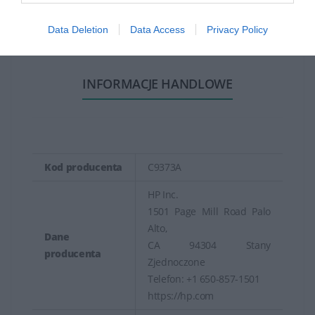
HP Designjet T2300 emfp
Data Deletion
Data Access
Privacy Policy
INFORMACJE HANDLOWE
Kod producenta
C9373A
HP Inc.
1501 Page Mill Road Palo
Alto,
Dane
CA 94304 Stany
producenta
Zjednoczone
Telefon: +1 650-857-1501
https://hp.com