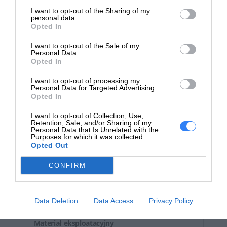
Ogólne
I want to opt-out of the Sharing of my
personal data.
Wymiary
Opted In
(szerokość x
I want to opt-out of the Sale of my
głębokość x
250 g
Personal Data.
Opted In
wysokość) /
Waga:
I want to opt-out of processing my
Personal Data for Targeted Advertising.
Szerokość
Opted In
21.5 cm
transportowa:
I want to opt-out of Collection, Use,
Retention, Sale, and/or Sharing of my
Głębokość
Personal Data that Is Unrelated with the
3.5 cm
Purposes for which it was collected.
transportowa:
Opted Out
Wysokość
4.7 cm
CONFIRM
transportowa:
Waga
270 g
Data Deletion
Data Access
Privacy Policy
transportowa:
Materiał eksploatacyjny