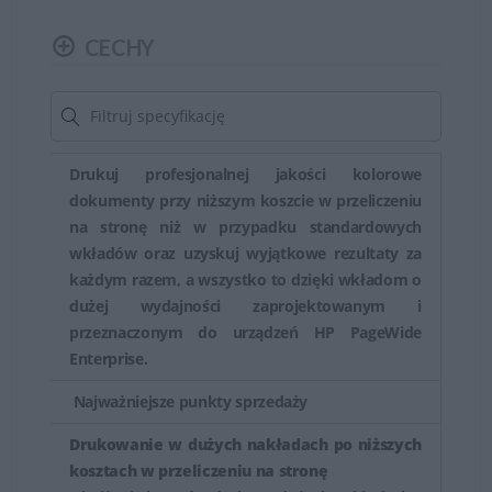
pojemność tuszu zwykle oznacza większą ilość
wydrukowanych stron. Modele o większej wydajności
CECHY
mogą być korzystne dla osób, które drukują duże ilości
dokumentów.
Tusze HP zapewniają wysoką jakość wydruków, oferując
Drukuj profesjonalnej jakości kolorowe
wyraźne teksty, ostre linie i naturalne kolory.
dokumenty przy niższym koszcie w przeliczeniu
Zapewniają one trwałość wydruków, która utrzymuje się
na stronę niż w przypadku standardowych
przez długi czas.
wkładów oraz uzyskuj wyjątkowe rezultaty za
każdym razem, a wszystko to dzięki wkładom o
HP stawia na jakość i zabezpieczenia swoich
dużej wydajności zaprojektowanym i
produktów. Tusze HP zostały opracowane w taki
przeznaczonym do urządzeń HP PageWide
sposób, aby chronić drukarki, minimalizując ryzyko
Enterprise.
uszkodzeń mechanicznych i zapychania dysz.
Najważniejsze punkty sprzedaży
Aby zapewnić optymalne działanie drukarki, zaleca się
Drukowanie w dużych nakładach po niższych
stosowanie oryginalnych tuszy HP. Oryginalne tusze są
kosztach w przeliczeniu na stronę