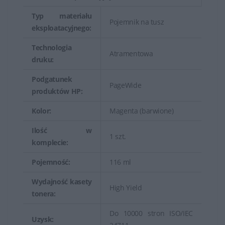
Typ materiału
Pojemnik na tusz
eksploatacyjnego:
Technologia
Atramentowa
druku:
Podgatunek
PageWide
produktów HP:
Kolor:
Magenta (barwione)
Ilość w
1 szt.
komplecie:
Pojemność:
116 ml
Wydajność kasety
High Yield
tonera:
Do 10000 stron ISO/IEC
Uzysk: