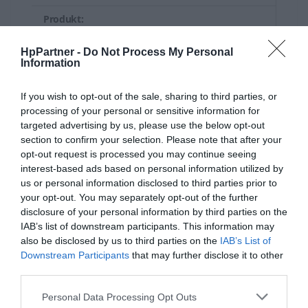
Produkt:
HP L0R10A Tusz HP 981X
HpPartner -
Do Not Process My Personal
magenta 10 000 str. HP
Information
Nazwa:
PageWide Enterprise
556/586
If you wish to opt-out of the sale, sharing to third parties, or
processing of your personal or sensitive information for
HP 981X - 116 ml - High
targeted advertising by us, please use the below opt-out
Yield - magenta -
section to confirm your selection. Please note that after your
oryginalny - PageWide -
opt-out request is processed you may continue seeing
interest-based ads based on personal information utilized by
Opis:
pojemnik na tusz - dla
us or personal information disclosed to third parties prior to
PageWide Enterprise
your opt-out. You may separately opt-out of the further
Color MFP 586; PageWide
disclosure of your personal information by third parties on the
Managed Color E55650
IAB’s list of downstream participants. This information may
also be disclosed by us to third parties on the
IAB’s List of
EAN:
0889296095262
Downstream Participants
that may further disclose it to other
third parties.
Gwarancja
3 miesiące w serwisie
producenta:
Personal Data Processing Opt Outs