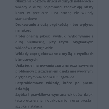
testowane i dostosowane do konkretnych modeli
Obniżenie kosztów druku w dużych nakładach –
wkłady o dużej pojemności zapewniają niższy
drukarek, co gwarantuje ich kompatybilność,
koszt w przeliczeniu na stronę niż wkłady
niezawodność i minimalizuje ryzyko problemów z
standardowe.
działaniem urządzenia.
Drukowanie z dużą prędkością – bez wpływu
na jakość
Tusze HP są niezbędnym elementem procesu
Profesjonalnej jakości wydruki wykonywane z
drukowania w drukarkach atramentowych. Oryginalne
dużą prędkością, przy użyciu oryginalnych
tusze HP oferują wysoką jakość wydruków, trwałość
wkładów HP PageWide.
oraz zgodność z konkretnymi modelami drukarek, co
Wkłady zaprojektowane z myślą o wynikach
jest kluczowe dla uzyskania doskonałych wyników
biznesowych
Uniknięcie marnowania czasu na rozwiązywanie
drukowania.
problemów z urządzeniem dzięki niezawodnym,
oryginalnym wkładom HP PageWide.
Bezproblemowe wkłady, które po prostu
działają
Szybka i prawidłowa wymiana wkładów dzięki
łatwo otwieranym opakowaniom oraz prosta i
szybka instalacja.