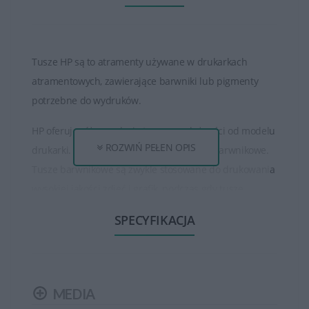
Tusze HP są to atramenty używane w drukarkach
atramentowych, zawierające barwniki lub pigmenty
potrzebne do wydruków.
HP oferuje różne rodzaje tuszy, w zależności od modelu
ROZWIŃ PEŁEN OPIS
drukarki. Istnieją tusze pigmentowe oraz barwnikowe.
Tusze barwnikowe są zwykle stosowane do drukowania
wysokiej jakości zdjęć i grafik, podczas gdy tusze
pigmentowe są bardziej odporne na rozmazywanie i
SPECYFIKACJA
światło, co sprawia, że są idealne do drukowania
dokumentów.
Tusze HP są dostępne w różnych pojemnościach, od
MEDIA
standardowych po bardziej wydajne. Większa