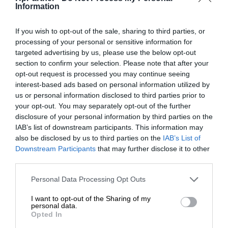
Information
Nazwa:
Original PageWide
Cartridge
If you wish to opt-out of the sale, sharing to third parties, or
HP 981A - 69 ml -
processing of your personal or sensitive information for
targeted advertising by us, please use the below opt-out
magenta - oryginalny -
section to confirm your selection. Please note that after your
PageWide - pojemnik na
opt-out request is processed you may continue seeing
Opis:
tusz - dla PageWide
interest-based ads based on personal information utilized by
Enterprise Color MFP 586;
us or personal information disclosed to third parties prior to
PageWide Managed Color
your opt-out. You may separately opt-out of the further
E55650
disclosure of your personal information by third parties on the
IAB’s list of downstream participants. This information may
EAN:
0888793202074
also be disclosed by us to third parties on the
IAB’s List of
Downstream Participants
that may further disclose it to other
Gwarancja
third parties.
3 miesiące w serwisie
producenta:
Personal Data Processing Opt Outs
Ogólne
I want to opt-out of the Sharing of my
personal data.
Wymiary
Opted In
(szerokość x