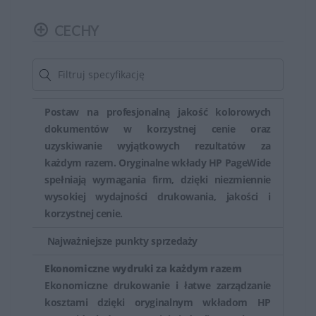
pojemność tuszu zwykle oznacza większą ilość
wydrukowanych stron. Modele o większej wydajności
CECHY
mogą być korzystne dla osób, które drukują duże ilości
dokumentów.
Tusze HP zapewniają wysoką jakość wydruków, oferując
Postaw na profesjonalną jakość kolorowych
wyraźne teksty, ostre linie i naturalne kolory.
dokumentów w korzystnej cenie oraz
Zapewniają one trwałość wydruków, która utrzymuje się
uzyskiwanie wyjątkowych rezultatów za
przez długi czas.
każdym razem. Oryginalne wkłady HP PageWide
spełniają wymagania firm, dzięki niezmiennie
HP stawia na jakość i zabezpieczenia swoich
wysokiej wydajności drukowania, jakości i
produktów. Tusze HP zostały opracowane w taki
korzystnej cenie.
sposób, aby chronić drukarki, minimalizując ryzyko
Najważniejsze punkty sprzedaży
uszkodzeń mechanicznych i zapychania dysz.
Ekonomiczne wydruki za każdym razem
Aby zapewnić optymalne działanie drukarki, zaleca się
Ekonomiczne drukowanie i łatwe zarządzanie
stosowanie oryginalnych tuszy HP. Oryginalne tusze są
kosztami dzięki oryginalnym wkładom HP