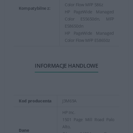
Color Flow MFP 586z
Kompatybilne z:
HP PageWide Managed
Color E55650dn, MFP
E58650dn
HP PageWide Managed
Color Flow MFP E58650z
INFORMACJE HANDLOWE
Kod producenta
J3M69A
HP Inc.
1501 Page Mill Road Palo
Alto,
Dane