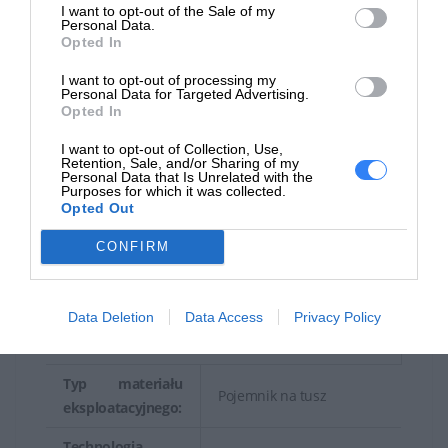
głębokość x
160 g
I want to opt-out of the Sale of my
Personal Data.
wysokość) /
Opted In
Waga:
I want to opt-out of processing my
Szerokość
Personal Data for Targeted Advertising.
21.5 cm
Opted In
transportowa:
I want to opt-out of Collection, Use,
Głębokość
Retention, Sale, and/or Sharing of my
2.8 cm
Personal Data that Is Unrelated with the
transportowa:
Purposes for which it was collected.
Opted Out
Wysokość
4.8 cm
transportowa:
CONFIRM
Waga
180 g
transportowa:
Data Deletion
Data Access
Privacy Policy
Materiał eksploatacyjny
Typ materiału
Pojemnik na tusz
eksploatacyjnego:
Technologia