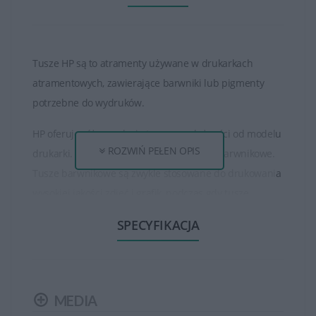
Tusze HP są to atramenty używane w drukarkach
atramentowych, zawierające barwniki lub pigmenty
potrzebne do wydruków.
HP oferuje różne rodzaje tuszy, w zależności od modelu
ROZWIŃ PEŁEN OPIS
drukarki. Istnieją tusze pigmentowe oraz barwnikowe.
Tusze barwnikowe są zwykle stosowane do drukowania
wysokiej jakości zdjęć i grafik, podczas gdy tusze
pigmentowe są bardziej odporne na rozmazywanie i
SPECYFIKACJA
światło, co sprawia, że są idealne do drukowania
dokumentów.
Tusze HP są dostępne w różnych pojemnościach, od
MEDIA
standardowych po bardziej wydajne. Większa