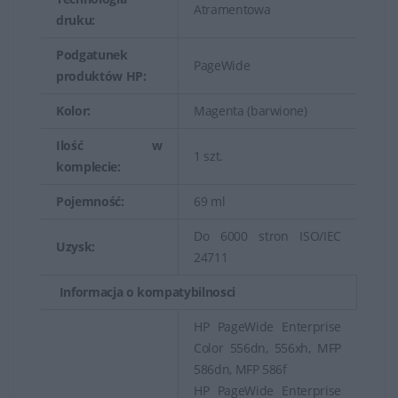
Atramentowa
druku:
Podgatunek
PageWide
produktów HP:
Kolor:
Magenta (barwione)
Ilość w
1 szt.
komplecie:
Pojemność:
69 ml
Do 6000 stron ISO/IEC
Uzysk:
24711
Informacja o kompatybilnosci
HP PageWide Enterprise
Color 556dn, 556xh, MFP
586dn, MFP 586f
HP PageWide Enterprise