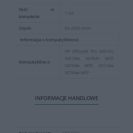
Ilość w
1 szt.
komplecie:
Uzysk:
Do 2500 stron
Informacja o kompatybilnosci
HP Officejet Pro X451dn,
X451dw, X476dn MFP,
Kompatybilne z:
X476dw MFP, X551dw,
X576dw MFP
INFORMACJE HANDLOWE