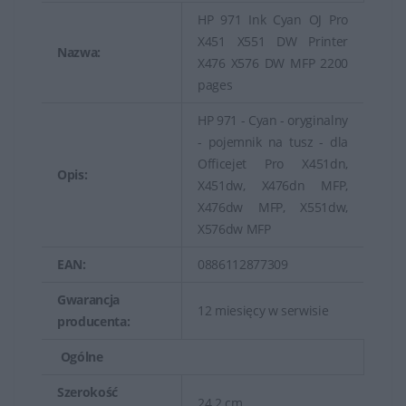
HP 971 Ink Cyan OJ Pro
X451 X551 DW Printer
Nazwa:
X476 X576 DW MFP 2200
pages
HP 971 - Cyan - oryginalny
- pojemnik na tusz - dla
Officejet Pro X451dn,
Opis:
X451dw, X476dn MFP,
X476dw MFP, X551dw,
X576dw MFP
EAN:
0886112877309
Gwarancja
12 miesięcy w serwisie
producenta:
Ogólne
Szerokość
24.2 cm