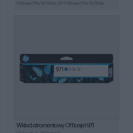
Officejet Pro X476dw, HP Officejet Pro X576dw
niezawodność i minimalizuje ryzyko problemów z
działaniem urządzenia.
Tusze HP są niezbędnym elementem procesu
drukowania w drukarkach atramentowych. Oryginalne
tusze HP oferują wysoką jakość wydruków, trwałość
oraz zgodność z konkretnymi modelami drukarek, co
jest kluczowe dla uzyskania doskonałych wyników
drukowania.
Wkład atramentowy Officejet 971
1