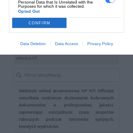
Personal Data that Is Unrelated with the
Purposes for which it was collected.
Opted Out
CONFIRM
Materiał z recyklingu ma znaczenie
Data Deletion
Data Access
Privacy Policy
Firma HP wykorzystała ponad 5,8 miliarda plastikowych
butelek pokonsumenckich do produkcji oryginalnych
wkładów HP.
Niebieski wkład atramentowy HP 971 Officejet
umożliwia codzienne drukowanie kolorowych
dokumentów o profesjonalnej jakości,
zapewniając oszczędność czasu zespołów
roboczych podczas tworzenia spójnych,
trwałych wydruków.