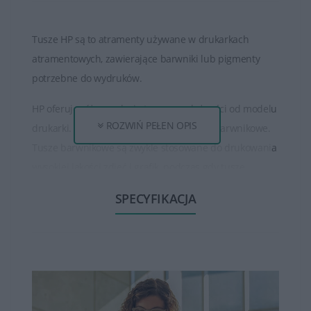
Tusze HP są to atramenty używane w drukarkach
atramentowych, zawierające barwniki lub pigmenty
potrzebne do wydruków.
HP oferuje różne rodzaje tuszy, w zależności od modelu
ROZWIŃ PEŁEN OPIS
drukarki. Istnieją tusze pigmentowe oraz barwnikowe.
Tusze barwnikowe są zwykle stosowane do drukowania
wysokiej jakości zdjęć i grafik, podczas gdy tusze
pigmentowe są bardziej odporne na rozmazywanie i
SPECYFIKACJA
światło, co sprawia, że są idealne do drukowania
dokumentów.
Tusze HP są dostępne w różnych pojemnościach, od
standardowych po bardziej wydajne. Większa
pojemność tuszu zwykle oznacza większą ilość