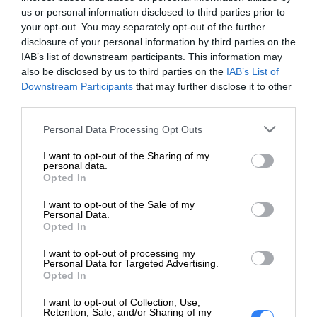
us or personal information disclosed to third parties prior to
your opt-out. You may separately opt-out of the further
disclosure of your personal information by third parties on the
Zachowaj ważne dokumenty i
IAB’s list of downstream participants. This information may
wspomnienia
also be disclosed by us to third parties on the
IAB’s List of
Downstream Participants
that may further disclose it to other
Wybierz oryginalne atramenty HP, aby drukować wyraziste
third parties.
dokumenty i utrwalone cenne chwile w żywych kolorach.
Personal Data Processing Opt Outs
I want to opt-out of the Sharing of my
personal data.
Opted In
I want to opt-out of the Sale of my
Personal Data.
Opted In
I want to opt-out of processing my
Personal Data for Targeted Advertising.
Opted In
I want to opt-out of Collection, Use,
Retention, Sale, and/or Sharing of my