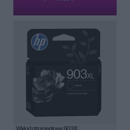
tusze HP oferują wysoką jakość wydruków, trwałość
00:00
|
00:00
0:34
oraz zgodność z konkretnymi modelami drukarek, co
jest kluczowe dla uzyskania doskonałych wyników
drukowania.
Wkład atramentowy 903XL