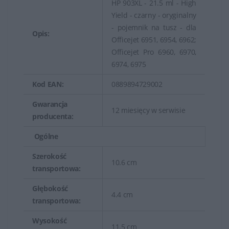
HP 903XL - 21.5 ml - High
Yield - czarny - oryginalny
- pojemnik na tusz - dla
Opis:
Officejet 6951, 6954, 6962;
Officejet Pro 6960, 6970,
6974, 6975
Kod EAN:
0889894729002
Gwarancja
12 miesięcy w serwisie
producenta:
Ogólne
Szerokość
10.6 cm
transportowa:
Głębokość
4.4 cm
transportowa:
Wysokość
11.5 cm