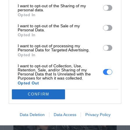
I want to opt-out of the Sharing of my
personal data.
Opted In
I want to opt-out of the Sale of my
Zachowaj ważne dokumenty i
Personal Data.
Opted In
wspomnienia
Wybierz oryginalne atramenty HP, aby drukować wyraziste
I want to opt-out of processing my
Personal Data for Targeted Advertising.
dokumenty i utrwalone cenne chwile w żywych kolorach.
Opted In
I want to opt-out of Collection, Use,
Retention, Sale, and/or Sharing of my
Personal Data that Is Unrelated with the
Purposes for which it was collected.
Opted Out
CONFIRM
Data Deletion
Data Access
Privacy Policy