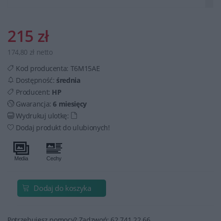
215 zł
174,80 zł netto
Kod producenta:
T6M15AE
Dostępność:
średnia
Producent:
HP
Gwarancja:
6 miesięcy
Wydrukuj ulotkę:
Dodaj produkt do ulubionych!
Dodaj do koszyka
Potrzebujesz pomocy? Zadzwoń: 62 741 22 66