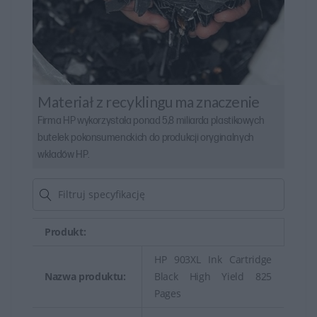
Materiał z recyklingu ma znaczenie
Firma HP wykorzystała ponad 5,8 miliarda plastikowych
butelek pokonsumenckich do produkcji oryginalnych
wkładów HP.
Produkt:
HP 903XL Ink Cartridge
Nazwa produktu:
Black High Yield 825
Pages