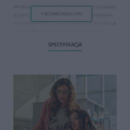
HP oferuje różne rodzaje tuszy, w zależności od modelu
ROZWIŃ PEŁEN OPIS
drukarki. Istnieją tusze pigmentowe oraz barwnikowe.
Tusze barwnikowe są zwykle stosowane do drukowania
wysokiej jakości zdjęć i grafik, podczas gdy tusze
pigmentowe są bardziej odporne na rozmazywanie i
SPECYFIKACJA
światło, co sprawia, że są idealne do drukowania
dokumentów.
Tusze HP są dostępne w różnych pojemnościach, od
standardowych po bardziej wydajne. Większa
pojemność tuszu zwykle oznacza większą ilość
wydrukowanych stron. Modele o większej wydajności
mogą być korzystne dla osób, które drukują duże ilości
dokumentów.
Tusze HP zapewniają wysoką jakość wydruków, oferując
wyraźne teksty, ostre linie i naturalne kolory.