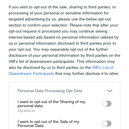
żółty - oryginalny -
If you wish to opt-out of the sale, sharing to third parties, or
sposób, aby chronić drukarki, minimalizując ryzyko
pojemnik na tusz - dla
processing of your personal or sensitive information for
Opis:
uszkodzeń mechanicznych i zapychania dysz.
DesignJet T120, T120
targeted advertising by us, please use the below opt-out
ePrinter, T520, T520
section to confirm your selection. Please note that after your
Aby zapewnić optymalne działanie drukarki, zaleca się
ePrinter
opt-out request is processed you may continue seeing
stosowanie oryginalnych tuszy HP. Oryginalne tusze są
interest-based ads based on personal information utilized by
Kod EAN:
0886112841195
us or personal information disclosed to third parties prior to
testowane i dostosowane do konkretnych modeli
your opt-out. You may separately opt-out of the further
drukarek, co gwarantuje ich kompatybilność,
Gwarancja
disclosure of your personal information by third parties on the
12 miesięcy w serwisie
niezawodność i minimalizuje ryzyko problemów z
producenta:
IAB’s list of downstream participants. This information may
also be disclosed by us to third parties on the
IAB’s List of
działaniem urządzenia.
Ogólne
Downstream Participants
that may further disclose it to other
third parties.
Tusze HP są niezbędnym elementem procesu
Szerokość
11.9 cm
drukowania w drukarkach atramentowych. Oryginalne
transportowa:
Personal Data Processing Opt Outs
tusze HP oferują wysoką jakość wydruków, trwałość
Głębokość
I want to opt-out of the Sharing of my
12.6 cm
oraz zgodność z konkretnymi modelami drukarek, co
personal data.
transportowa:
Opted In
jest kluczowe dla uzyskania doskonałych wyników
Wysokość
drukowania.
I want to opt-out of the Sale of my
4.6 cm
Personal Data.
transportowa: