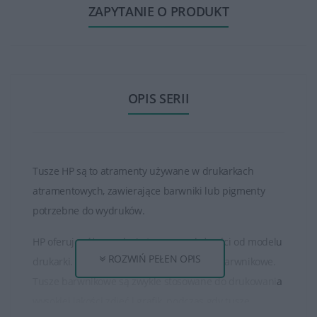
ZAPYTANIE O PRODUKT
OPIS SERII
Tusze HP są to atramenty używane w drukarkach
atramentowych, zawierające barwniki lub pigmenty
potrzebne do wydruków.
HP oferuje różne rodzaje tuszy, w zależności od modelu
ROZWIŃ PEŁEN OPIS
drukarki. Istnieją tusze pigmentowe oraz barwnikowe.
Tusze barwnikowe są zwykle stosowane do drukowania
wysokiej jakości zdjęć i grafik, podczas gdy tusze