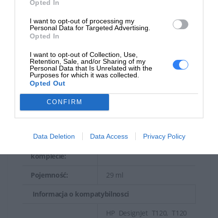
Opted In
Waga
140 g
I want to opt-out of processing my
transportowa:
Personal Data for Targeted Advertising.
Opted In
Materiał eksploatacyjny
I want to opt-out of Collection, Use,
Retention, Sale, and/or Sharing of my
Typ materiału
Personal Data that Is Unrelated with the
Pojemnik na tusz
Purposes for which it was collected.
eksploatacyjnego:
Opted Out
Technologia
Atramentowa
CONFIRM
druku:
Kolor:
Żółty
Data Deletion
Data Access
Privacy Policy
Ilość w
3 szt.
komplecie:
Pojemność:
29 ml
Informacja o kompatybilnosci
HP DesignJet T120, T120