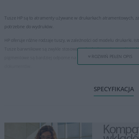
Tusze HP są to atramenty używane w drukarkach atramentowych, za
potrzebne do wydruków.
HP oferuje różne rodzaje tuszy, w zależności od modelu drukarki. I
Tusze barwnikowe są zwykle stosowane do drukowania wysokiej jakośc
ROZWIŃ PEŁEN OPIS
pigmentowe są bardziej odporne na rozmazywanie i światło, co spra
dokumentów.
Tusze HP są dostępne w różnych pojemnościach, od standardowych
SPECYFIKACJA
tuszu zwykle oznacza większą ilość wydrukowanych stron. Modele o
dla osób, które drukują duże ilości dokumentów.
Tusze HP zapewniają wysoką jakość wydruków, oferując wyraźne teksty
Zapewniają one trwałość wydruków, która utrzymuje się przez długi 
Kompat
HP stawia na jakość i zabezpieczenia swoich produktów. Tusze HP z