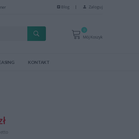
Blog
Zaloguj
ner
0
Mój Koszyk
EASING
KONTAKT
zł
netto