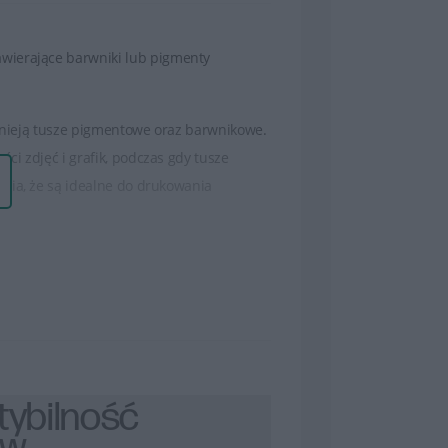
wierające barwniki lub pigmenty
stnieją tusze pigmentowe oraz barwnikowe.
i zdjęć i grafik, podczas gdy tusze
wia, że są idealne do drukowania
 po bardziej wydajne. Większa pojemność
 większej wydajności mogą być korzystne
, ostre linie i naturalne kolory.
czas.
ybilność
ostały opracowane w taki sposób, aby