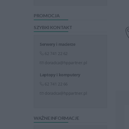
PROMOCJA
SZYBKI KONTAKT
Serwery i macierze
62 741 22 62
doradca@hppartner.pl
Laptopy i komputery
62 741 22 66
doradca@hppartner.pl
WAŻNE INFORMACJE