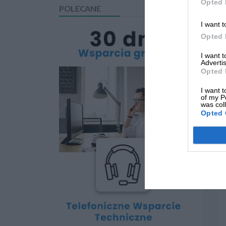
Opted 
POLECANE
I want t
Opted 
I want 
Advertis
Opted 
I want t
of my P
was col
Opted 