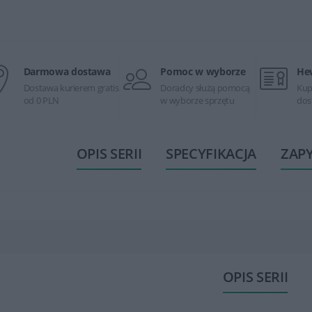
Darmowa dostawa
Pomoc w wyborze
He
Dostawa kurierem gratis
Doradcy służą pomocą
Kup
od 0 PLN
w wyborze sprzętu
dos
OPIS SERII
SPECYFIKACJA
ZAP
OPIS SERII