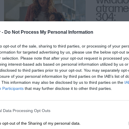
wkład
chronić drukarki, minimalizując ryzyko uszkodzeń mechanicznych i 
atrame
304:
Aby zapewnić optymalne działanie drukarki, zaleca się stosowanie o
testowane i dostosowane do konkretnych modeli drukarek, co gwara
minimalizuje ryzyko problemów z działaniem urządzenia.
 -
Do Not Process My Personal Information
HP DeskJet: 
2634, 3750, 
Tusze HP są niezbędnym elementem procesu drukowania w drukark
to opt-out of the sale, sharing to third parties, or processing of your per
oferują wysoką jakość wydruków, trwałość oraz zgodność z konkretn
formation for targeted advertising by us, please use the below opt-out s
r selection. Please note that after your opt-out request is processed y
dla uzyskania doskonałych wyników drukowania.
eing interest-based ads based on personal information utilized by us or
disclosed to third parties prior to your opt-out. You may separately opt-
losure of your personal information by third parties on the IAB’s list of
. This information may also be disclosed by us to third parties on the
IA
Participants
that may further disclose it to other third parties.
l Data Processing Opt Outs
o opt-out of the Sharing of my personal data.