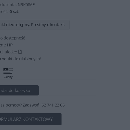
oducenta:
N9K08AE
ność:
0 szt.
kt niedostępny. Prosimy o kontakt.
 o dostępność
ent:
HP
j ulotkę:
rodukt do ulubionych!
odaj do koszyka
esz pomocy? Zadzwoń: 62 741 22 66
ORMULARZ KONTAKTOWY