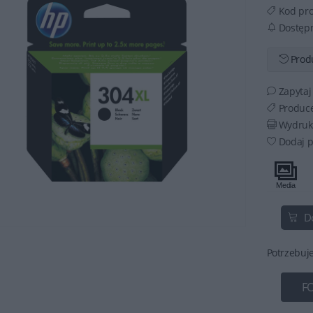
Kod pr
Dostęp
Produ
Zapytaj
Produc
Wydruku
Dodaj p
D
Potrzebuj
F