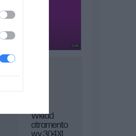
0:34
Wkład
atramento
wy 304XL