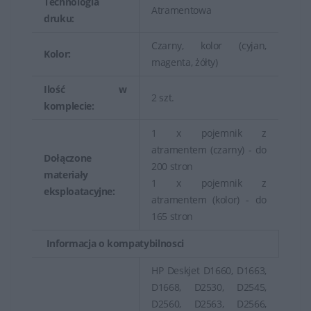
Technologia
Atramentowa
druku:
Czarny, kolor (cyjan,
Kolor:
magenta, żółty)
Ilość w
2 szt.
komplecie:
1 x pojemnik z
atramentem (czarny) - do
Dołączone
200 stron
materiały
1 x pojemnik z
eksploatacyjne:
atramentem (kolor) - do
165 stron
Informacja o kompatybilnosci
HP Deskjet D1660, D1663,
D1668, D2530, D2545,
D2560, D2563, D2566,