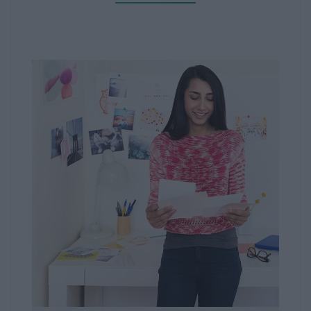
dokumentów.
Tusze HP są dostępne w różnych pojemnościach, od
standardowych po bardziej wydajne. Większa
pojemność tuszu zwykle oznacza większą ilość
wydrukowanych stron. Modele o większej wydajności
mogą być korzystne dla osób, które drukują duże ilości
dokumentów.
Tusze HP zapewniają wysoką jakość wydruków, oferując
wyraźne teksty, ostre linie i naturalne kolory.
Zapewniają one trwałość wydruków, która utrzymuje się
przez długi czas.
HP stawia na jakość i zabezpieczenia swoich
produktów. Tusze HP zostały opracowane w taki
sposób, aby chronić drukarki, minimalizując ryzyko