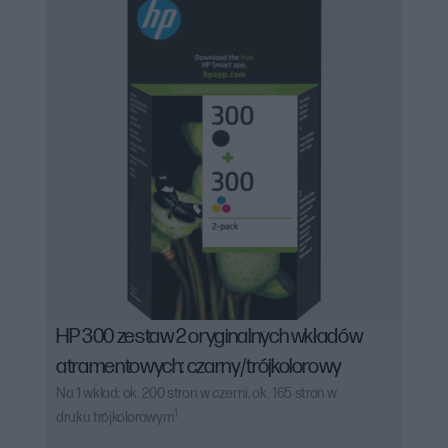
HP 300 zestaw 2 oryginalnych wkładów
atramentowych: czarny/trójkolorowy
Na 1 wkład: ok. 200 stron w czerni, ok. 165 stron w
1
druku trójkolorowym