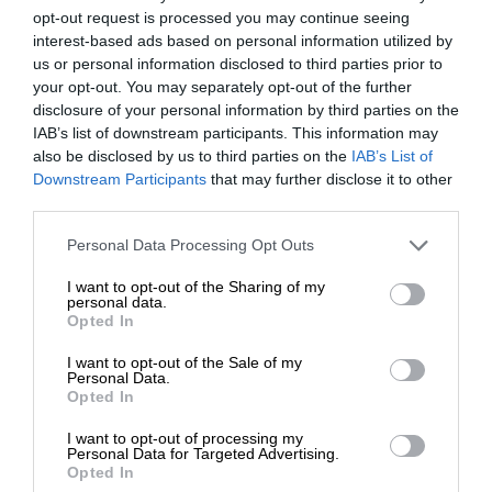
opt-out request is processed you may continue seeing
interest-based ads based on personal information utilized by
Zachowaj ważne dokumenty i
us or personal information disclosed to third parties prior to
wspomnienia
your opt-out. You may separately opt-out of the further
Wybierz oryginalne atramenty HP, aby drukować wyraziste
disclosure of your personal information by third parties on the
IAB’s list of downstream participants. This information may
dokumenty i utrwalone cenne chwile w żywych kolorach.
also be disclosed by us to third parties on the
IAB’s List of
Downstream Participants
that may further disclose it to other
third parties.
Personal Data Processing Opt Outs
I want to opt-out of the Sharing of my
personal data.
Opted In
I want to opt-out of the Sale of my
Personal Data.
Opted In
I want to opt-out of processing my
Personal Data for Targeted Advertising.
Opted In