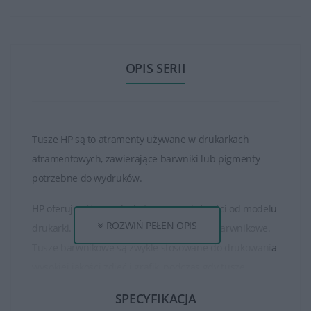
OPIS SERII
Tusze HP są to atramenty używane w drukarkach
atramentowych, zawierające barwniki lub pigmenty
potrzebne do wydruków.
HP oferuje różne rodzaje tuszy, w zależności od modelu
ROZWIŃ PEŁEN OPIS
drukarki. Istnieją tusze pigmentowe oraz barwnikowe.
Tusze barwnikowe są zwykle stosowane do drukowania
wysokiej jakości zdjęć i grafik, podczas gdy tusze
pigmentowe są bardziej odporne na rozmazywanie i
SPECYFIKACJA
światło, co sprawia, że są idealne do drukowania