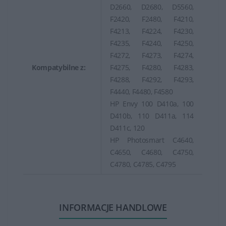
D2660, D2680, D5560,
F2420, F2480, F4210,
F4213, F4224, F4230,
F4235, F4240, F4250,
F4272, F4273, F4274,
Kompatybilne z:
F4275, F4280, F4283,
F4288, F4292, F4293,
F4440, F4480, F4580
HP Envy 100 D410a, 100
D410b, 110 D411a, 114
D411c, 120
HP Photosmart C4640,
C4650, C4680, C4750,
C4780, C4785, C4795
INFORMACJE HANDLOWE