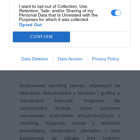
I want to opt-out of Collection, Use,
Retention, Sale, and/or Sharing of my
Personal Data that Is Unrelated with the
Purposes for which it was collected.
Opted Out
Materiał z recyklingu ma znaczenie
Firma HP wykorzystała ponad 5,8 miliarda plastikowych
CONFIRM
butelek pokonsumenckich do produkcji oryginalnych
wkładów HP.
Data Deletion
Data Access
Privacy Policy
Drukowanie wysokiej jakości, odpornych na
blaknięcie dokumentów z tekstem i grafiką o
wyrazistych kolorach. Przyjazne dla
użytkownika funkcje, łatwe ponowne
zamawianie materiałów eksploatacyjnych i
recykling. Wygodny zestaw 2 wkładów
pozwalający zaoszczędzić pieniądze i czas
poświęcany na zakupy przy częstym