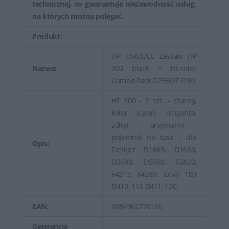
technicznej, co gwarantuje niezawodność usług,
na których można polegać.
Produkt:
HP CN637EE Zestaw HP
Nazwa:
300 black + tri-color
Combo Pack D2560/F4280
HP 300 - 2 szt. - czarny,
kolor (cyjan, magenta,
żółty) - oryginalny -
pojemnik na tusz - dla
Opis:
Deskjet D1663, D1668,
D2680, D5560, F2420,
F4213, F4580; Envy 100
D410, 11X D411, 120
EAN:
0884962770160
Gwarancja