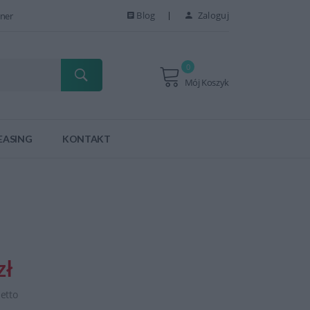
Blog
Zaloguj
ner
0
Mój Koszyk
EASING
KONTAKT
zł
netto