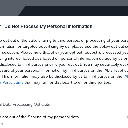
Tonery HP są zazwyczaj łatwe w instalacji. Producent zwykle dostarcz
poprawnie zamontować toner w drukarce.
Aby zapewnić optymalne działanie drukarki, zaleca się używanie or
 -
Do Not Process My Personal Information
są testowane i dostosowane do konkretnych modeli drukarek, co gwa
to opt-out of the sale, sharing to third parties, or processing of your per
niezawodność.
formation for targeted advertising by us, please use the below opt-out s
r selection. Please note that after your opt-out request is processed y
Tonery HP są integralną częścią procesu drukowania w drukarkach l
eing interest-based ads based on personal information utilized by us or
wysoką jakość wydruków, trwałość oraz zgodność z konkretnymi mode
disclosed to third parties prior to your opt-out. You may separately opt-
uzyskania optymalnych wyników drukowania.
losure of your personal information by third parties on the IAB’s list of
. This information may also be disclosed by us to third parties on the
IA
Participants
that may further disclose it to other third parties.
l Data Processing Opt Outs
o opt-out of the Sharing of my personal data.
In