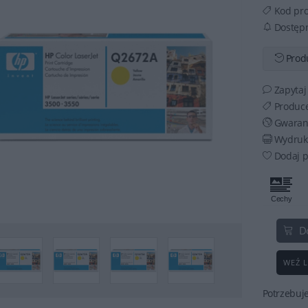
Kod pr
Dostęp
Produ
Zapytaj
Produc
Gwaran
Wydruku
Dodaj p
D
WEŹ L
Potrzebuj