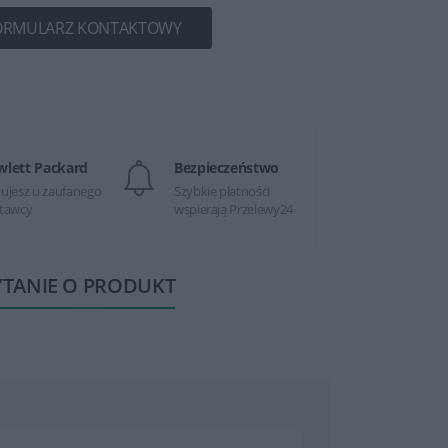
ORMULARZ KONTAKTOWY
wlett Packard
Bezpieczeństwo
ujesz u zaufanego
Szybkie płatności
tawcy
wspierają Przelewy24
YTANIE O PRODUKT