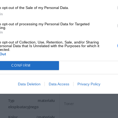
Opis produktu
o opt-out of the Sale of my Personal Data.
In
Materiały eksploatacyjne HP 309 LaserJet współpracują z drukarką, aby 
to opt-out of processing my Personal Data for Targeted
oszczędny i niezawodny sposób. Udoskonalony proces elektrofotograf
ing.
In
kolorów i wyraźny tekst na różnych rodzajach papieru.
o opt-out of Collection, Use, Retention, Sale, and/or Sharing
ersonal Data that Is Unrelated with the Purposes for which it
lected.
Out
Symbol producenta
Q2672A
CONFIRM
Nazwa produktu
Toner HP yellow | 4000str | CLJ
Producent
HP
Data Deletion
Data Access
Privacy Policy
Klasa produktu
Druk laserowy
Typ materiału
Toner
eksploatacyjnego
Kolor (materiały