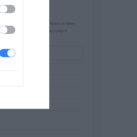
zapewnić wysokiej jakości kolory w łatwy,
iczny zapewnia szeroką gamę żywych
 3500/3550