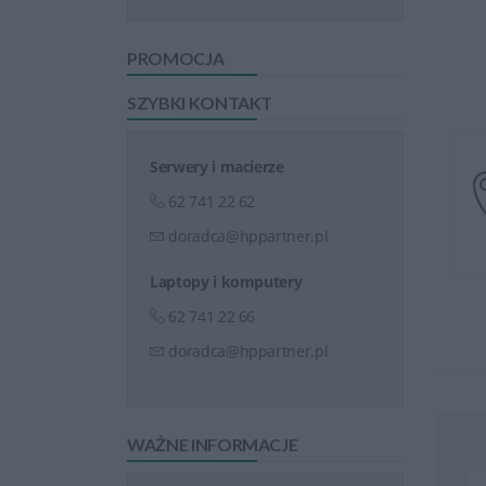
PROMOCJA
SZYBKI KONTAKT
Serwery i macierze
62 741 22 62
doradca@hppartner.pl
Laptopy i komputery
62 741 22 66
doradca@hppartner.pl
WAŻNE INFORMACJE