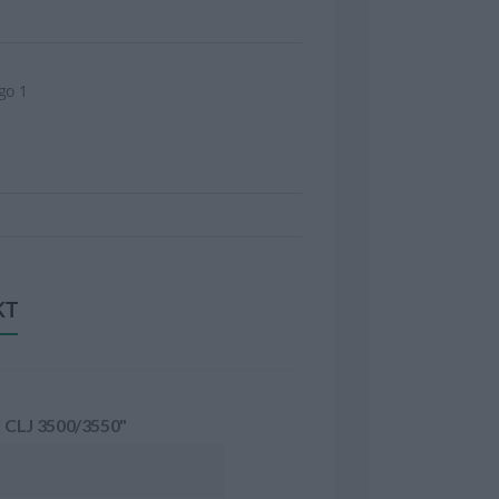
go 1
KT
| CLJ 3500/3550"