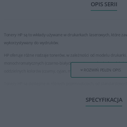
OPIS SERII
Tonery HP są to wkłady używane w drukarkach laserowych, które zaw
wykorzystywany do wydruków.
HP oferuje różne rodzaje tonerów, w zależności od modelu drukarki. 
monochromatycznych (czarno-białych) oraz tonery do drukarek koloro
ROZWIŃ PEŁEN OPIS
oddzielnych kolorów (czarny, cyjan, magenta, żółty).
Tonery HP są dostępne w różnych pojemnościach, od standardowy
tonery mogą wydrukować większą ilość stron niż standardowe, co jes
SPECYFIKACJA
dokumentów.
Tonery HP zapewniają wysoką jakość wydruku, oferując ostre, wyraźne
grafiki. Są one opracowane w taki sposób, aby zapewnić spójność i 