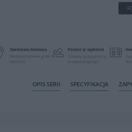
F
Darmowa dostawa
Pomoc w wyborze
He
Dostawa kurierem gratis
Doradcy służą pomocą
Kup
od 0 PLN
w wyborze sprzętu
dos
OPIS SERII
SPECYFIKACJA
ZAP