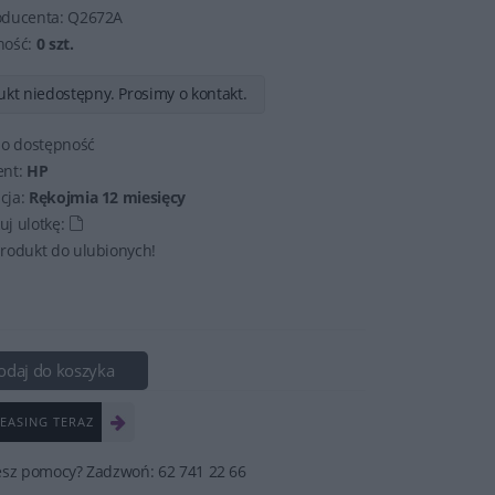
oducenta:
Q2672A
ność:
0 szt.
kt niedostępny. Prosimy o kontakt.
 o dostępność
ent:
HP
cja:
Rękojmia 12 miesięcy
j ulotkę:
rodukt do ulubionych!
odaj do koszyka
EASING TERAZ
esz pomocy? Zadzwoń: 62 741 22 66