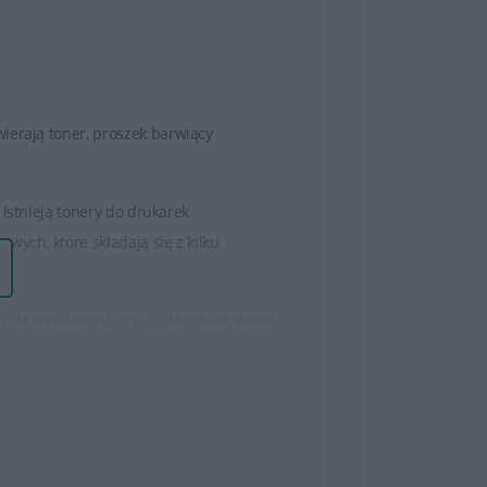
ierają toner, proszek barwiący
Istnieją tonery do drukarek
wych, które składają się z kilku
ch do wysokowydajnych. Wysokowydajne
t korzystne dla osób, które drukują dużo
 teksty oraz wysokiej jakości obrazy czy
trwałość wydruków.