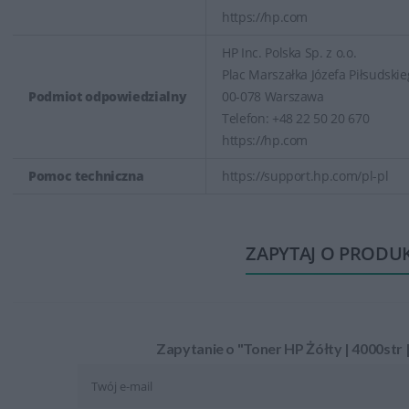
https://hp.com
HP Inc. Polska Sp. z o.o.
Plac Marszałka Józefa Piłsudskie
Podmiot odpowiedzialny
00-078 Warszawa
Telefon: +48 22 50 20 670
https://hp.com
Pomoc techniczna
https://support.hp.com/pl-pl
ZAPYTAJ O PRODU
Zapytanie o "Toner HP Żółty | 4000str 