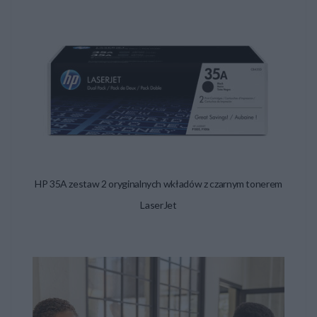
standardowe, co jest korzystne dla osób, które drukują
dużo dokumentów.
Tonery HP zapewniają wysoką jakość wydruku, oferując
ostre, wyraźne teksty oraz wysokiej jakości obrazy czy
grafiki. Są one opracowane w taki sposób, aby zapewnić
spójność i trwałość wydruków.
Tonery HP są zazwyczaj łatwe w instalacji. Producent
zwykle dostarcza instrukcje, które wskazują, jak
HP 35A zestaw 2 oryginalnych wkładów z czarnym tonerem
poprawnie zamontować toner w drukarce.
LaserJet
Aby zapewnić optymalne działanie drukarki, zaleca się
używanie oryginalnych tonerów HP. Oryginalne tonery
są testowane i dostosowane do konkretnych modeli
drukarek, co gwarantuje ich kompatybilność i
niezawodność.