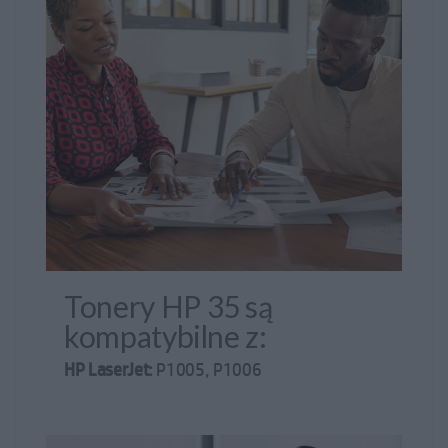
Tonery HP są integralną częścią procesu drukowania w
drukarkach laserowych. Oryginalne tonery HP oferują
wysoką jakość wydruków, trwałość oraz zgodność z
konkretnymi modelami drukarek, co jest kluczowe dla
uzyskania optymalnych wyników drukowania.
Tonery HP 35 są
kompatybilne z:
HP LaserJet:
P1005, P1006