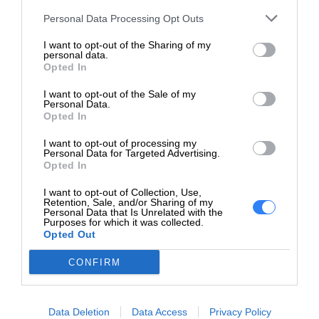
Personal Data Processing Opt Outs
Druk w jakości jakiej
I want to opt-out of the Sharing of my
oczekuje klient
personal data.
Opted In
Oryginalny toner HP zapewnia najwyższą jakość
I want to opt-out of the Sale of my
wydruków, które odzwierciedlają Twoje
Personal Data.
pomysły biznesowe.
Opted In
I want to opt-out of processing my
Personal Data for Targeted Advertising.
Opted In
I want to opt-out of Collection, Use,
Opis
Retention, Sale, and/or Sharing of my
Personal Data that Is Unrelated with the
Purposes for which it was collected.
Więcej drukując, można więcej zaoszczędzić.
Opted Out
Dwupaki kaset z czarnym tonerem HP LaserJet
CONFIRM
pozwalają obniżyć koszty druku w firmie bez
rezygnacji z jednolitych, profesjonalnych
rezultatów i niezawodnego, bezproblemowego
Data Deletion
Data Access
Privacy Policy
drukowania, jakie zapewniają oryginalne kasety