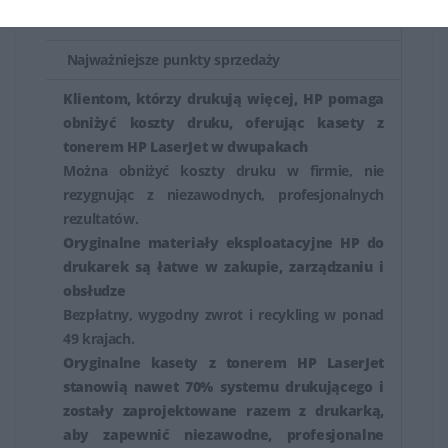
z tonerem HP.
Najważniejsze punkty sprzedaży
Klientom, którzy drukują więcej, HP pomaga
obniżyć koszty druku, oferując kasety z
tonerem HP LaserJet w dwupakach
Można obniżyć koszty druku w firmie, nie
rezygnując z niezawodnych, profesjonalnych
rezultatów.
Oryginalne materiały eksploatacyjne HP do
drukarek są łatwe w zakupie, zarządzaniu i
obsłudze
Bezpłatny, wygodny zwrot i recykling w ponad
49 krajach.
Oryginalne kasety z tonerem HP LaserJet
stanowią nawet 70% systemu drukującego i
zostały zaprojektowane razem z drukarką,
aby zapewnić niezawodne, profesjonalne