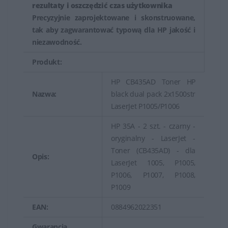
rezultaty i oszczędzić czas użytkownika
Precyzyjnie zaprojektowane i skonstruowane,
tak aby zagwarantować typową dla HP jakość i
niezawodność.
Produkt:
HP CB435AD Toner HP
Nazwa:
black dual pack 2x1500str
LaserJet P1005/P1006
HP 35A - 2 szt. - czarny -
oryginalny - LaserJet -
Toner (CB435AD) - dla
Opis:
LaserJet 1005, P1005,
P1006, P1007, P1008,
P1009
EAN:
0884962022351
Gwarancja