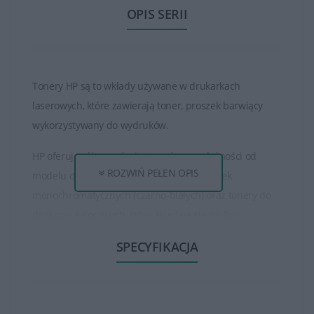
OPIS SERII
Tonery HP są to wkłady używane w drukarkach
laserowych, które zawierają toner, proszek barwiący
wykorzystywany do wydruków.
HP oferuje różne rodzaje tonerów, w zależności od
ROZWIŃ PEŁEN OPIS
modelu drukarki. Istnieją tonery do drukarek
monochromatycznych (czarno-białych) oraz tonery do
drukarek kolorowych, które składają się z kilku
oddzielnych kolorów (czarny, cyjan, magenta, żółty).
SPECYFIKACJA
Tonery HP są dostępne w różnych pojemnościach, od
standardowych do wysokowydajnych. Wysokowydajne
tonery mogą wydrukować większą ilość stron niż