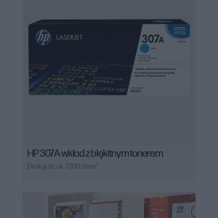
uzyskania optymalnych wyników drukowania.
HP 307A wkład z błękitnym tonerem
1
Drukuj do ok. 7300 stron