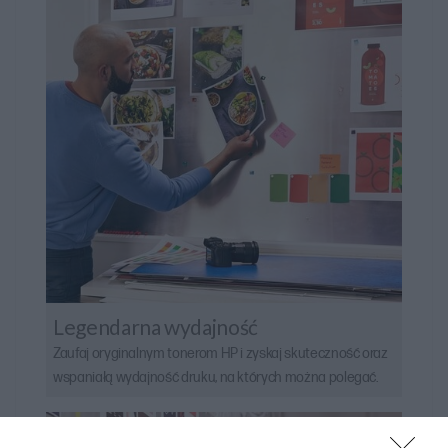
Legendarna wydajność
Zaufaj oryginalnym tonerom HP i zyskaj skuteczność oraz
wspaniałą wydajność druku, na których można polegać.