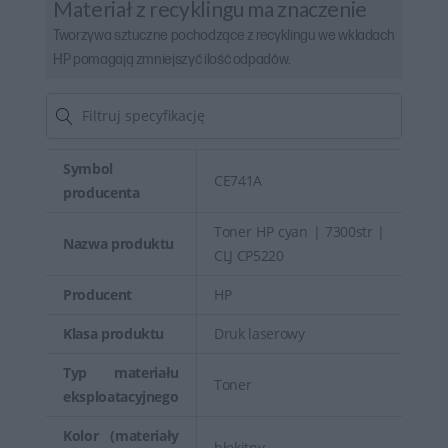
Materiał z recyklingu ma znaczenie
Tworzywa sztuczne pochodzące z recyklingu we wkładach
HP pomagają zmniejszyć ilość odpadów.
Symbol
CE741A
producenta
Toner HP cyan | 7300str |
Nazwa produktu
CLJ CP5220
Producent
HP
Klasa produktu
Druk laserowy
Typ materiału
Toner
eksploatacyjnego
Kolor (materiały
błękitny