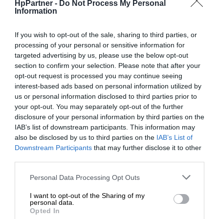
HpPartner -
Do Not Process My Personal
Information
If you wish to opt-out of the sale, sharing to third parties, or
processing of your personal or sensitive information for
targeted advertising by us, please use the below opt-out
section to confirm your selection. Please note that after your
opt-out request is processed you may continue seeing
interest-based ads based on personal information utilized by
us or personal information disclosed to third parties prior to
your opt-out. You may separately opt-out of the further
disclosure of your personal information by third parties on the
IAB’s list of downstream participants. This information may
also be disclosed by us to third parties on the
IAB’s List of
Downstream Participants
that may further disclose it to other
third parties.
Niezawodna, profesjonalna jakość
Personal Data Processing Opt Outs
druku.
I want to opt-out of the Sharing of my
Dzięki oryginalnym wkładom z tonerem HP zyskasz
personal data.
spójne, bezproblemowe drukowanie, co pozwoli Ci działać
Opted In