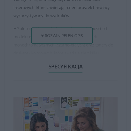
laserowych, które zawierają toner, proszek barwiący
wykorzystywany do wydruków.
HP oferuje różne rodzaje tonerów, w zależności od
ROZWIŃ PEŁEN OPIS
modelu drukarki. Istnieją tonery do drukarek
monochromatycznych (czarno-białych) oraz tonery do
drukarek kolorowych, które składają się z kilku
oddzielnych kolorów (czarny, cyjan, magenta, żółty).
SPECYFIKACJA
Tonery HP są dostępne w różnych pojemnościach, od
standardowych do wysokowydajnych. Wysokowydajne
tonery mogą wydrukować większą ilość stron niż
standardowe, co jest korzystne dla osób, które drukują
dużo dokumentów.
Tonery HP zapewniają wysoką jakość wydruku, oferując
ostre, wyraźne teksty oraz wysokiej jakości obrazy czy