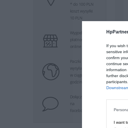
* do 100 PLN
koszt wysyłki
10 PLN
HpPartner
Wygodne
płatności
If you wish 
online
sensitive in
confirm you
Paczki
continue se
wysyłamy
information 
w ciągu 24
further disc
godzin.
participants
Downstream 
Dołącz do nas
na
Persona
Facebooku.
I want t