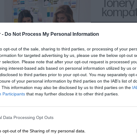
Tonery
poprawnie zamontować toner w drukarce.
kompaty
Aby zapewnić optymalne działanie drukarki, zaleca się używanie or
są testowane i dostosowane do konkretnych modeli drukarek, co gwa
HP LaserJet
 -
Do Not Process My Personal Information
niezawodność.
to opt-out of the sale, sharing to third parties, or processing of your per
Tonery HP są integralną częścią procesu drukowania w drukarkach l
formation for targeted advertising by us, please use the below opt-out s
wysoką jakość wydruków, trwałość oraz zgodność z konkretnymi mode
r selection. Please note that after your opt-out request is processed y
uzyskania optymalnych wyników drukowania.
eing interest-based ads based on personal information utilized by us or
disclosed to third parties prior to your opt-out. You may separately opt-
losure of your personal information by third parties on the IAB’s list of
. This information may also be disclosed by us to third parties on the
IA
Participants
that may further disclose it to other third parties.
l Data Processing Opt Outs
o opt-out of the Sharing of my personal data.