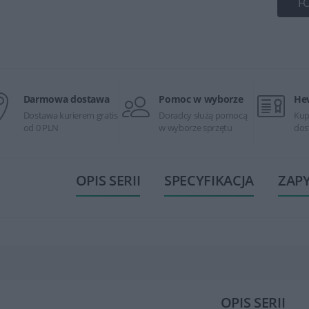
F
Darmowa dostawa
Pomoc w wyborze
He
Dostawa kurierem gratis
Doradcy służą pomocą
Kup
od 0 PLN
w wyborze sprzętu
dos
OPIS SERII
SPECYFIKACJA
ZAP
OPIS SERII