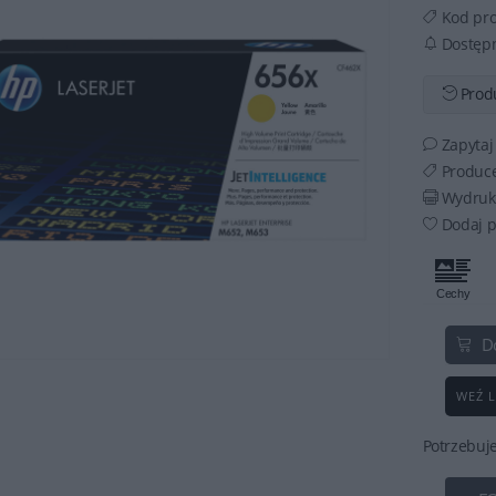
Kod pr
Dostęp
Produ
Zapytaj
Produc
Wydruku
Dodaj p
D
WEŹ L
Potrzebuj