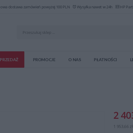
owa dostawa zamówień powyżej 100 PLN
Wysyłka nawet w 24h
HP Part
PRZEDAŻ
PROMOCJE
O NAS
PŁATNOŚCI
L
2 40
1 953,66 z