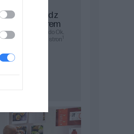
Wkład z
tonerem
Drukuj do Ok.
1
22 000 stron