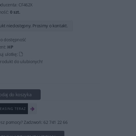
oducenta:
CF462X
ność:
0 szt.
kt niedostępny. Prosimy o kontakt.
 o dostępność
ent:
HP
j ulotkę:
rodukt do ulubionych!
odaj do koszyka
EASING TERAZ
esz pomocy? Zadzwoń: 62 741 22 66