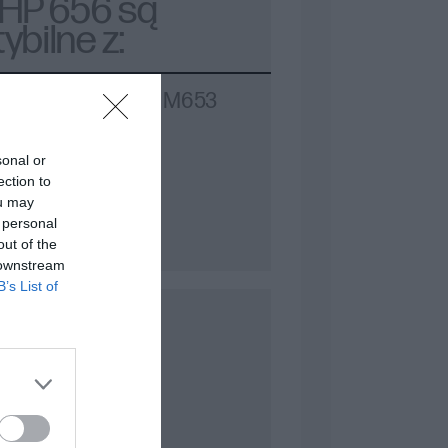
 HP 656 są
bilne z:
yginalnych tonerów HP. Oryginalne tonery
rantuje ich kompatybilność i
 Enterprise: M652, M653
sonal or
aserowych. Oryginalne tonery HP oferują
ection to
lami drukarek, co jest kluczowe dla
ou may
 personal
out of the
 downstream
B’s List of