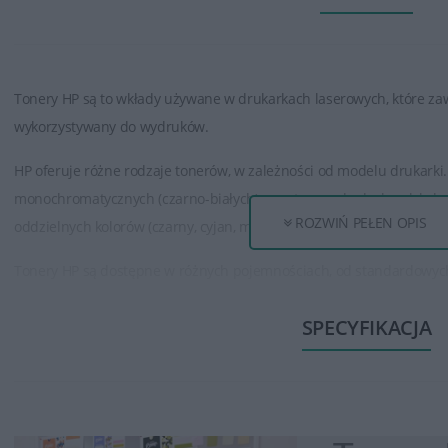
Tonery HP są to wkłady używane w drukarkach laserowych, które zaw
wykorzystywany do wydruków.
HP oferuje różne rodzaje tonerów, w zależności od modelu drukarki. 
monochromatycznych (czarno-białych) oraz tonery do drukarek koloro
ROZWIŃ PEŁEN OPIS
oddzielnych kolorów (czarny, cyjan, magenta, żółty).
Tonery HP są dostępne w różnych pojemnościach, od standardowy
tonery mogą wydrukować większą ilość stron niż standardowe, co jes
SPECYFIKACJA
dokumentów.
Tonery HP zapewniają wysoką jakość wydruku, oferując ostre, wyraźne
grafiki. Są one opracowane w taki sposób, aby zapewnić spójność i 
Tonery HP są zazwyczaj łatwe w instalacji. Producent zwykle dostarcz