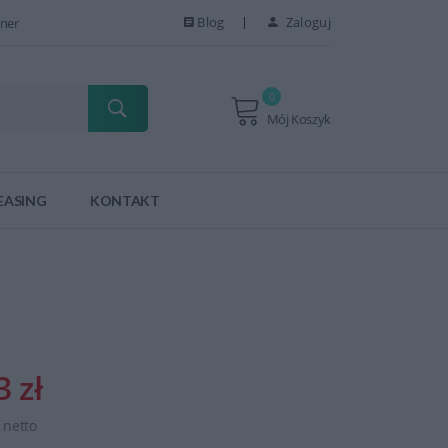
Blog
Zaloguj
ner
0
Mój Koszyk
EASING
KONTAKT
3 zł
ł netto