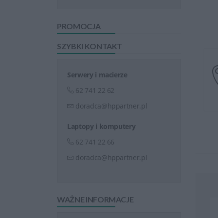
PROMOCJA
SZYBKI KONTAKT
Serwery i macierze
62 741 22 62
doradca@hppartner.pl
Laptopy i komputery
62 741 22 66
doradca@hppartner.pl
WAŻNE INFORMACJE