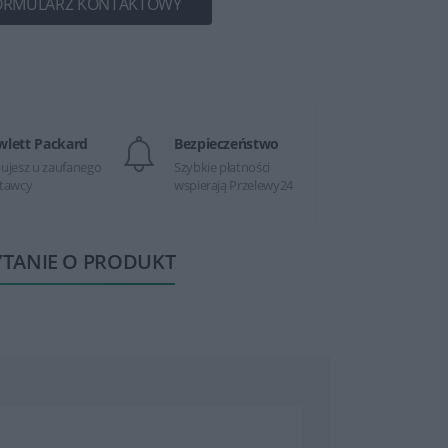
ORMULARZ KONTAKTOWY
wlett Packard
Bezpieczeństwo
ujesz u zaufanego
Szybkie płatności
tawcy
wspierają Przelewy24
YTANIE O PRODUKT