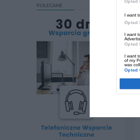
Opted 
POLECANE
I want t
Opted 
I want 
Advertis
Opted 
I want t
of my P
was col
Opted 