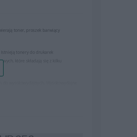
ierają toner, proszek barwiący
Istnieją tonery do drukarek
wych, które składają się z kilku
ch do wysokowydajnych. Wysokowydajne
t korzystne dla osób, które drukują dużo
 teksty oraz wysokiej jakości obrazy czy
trwałość wydruków.
a instrukcje, które wskazują, jak