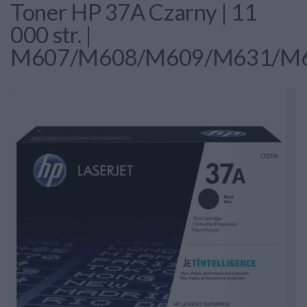
Toner HP 37A Czarny | 11
000 str. |
M607/M608/M609/M631/M