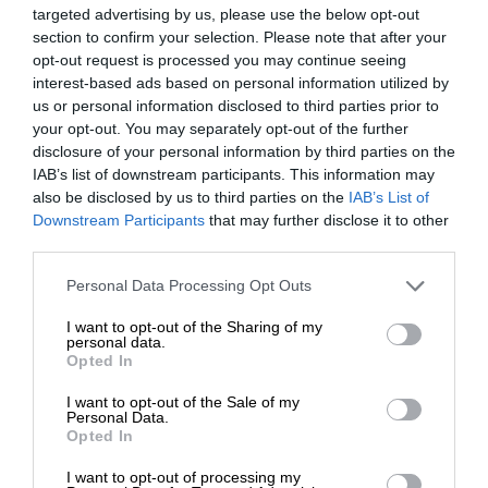
targeted advertising by us, please use the below opt-out
section to confirm your selection. Please note that after your
Wyraźny, ostry tekst w czerni i
opt-out request is processed you may continue seeing
bogate półtony
interest-based ads based on personal information utilized by
us or personal information disclosed to third parties prior to
Przedstawiaj swoje pomysły na biznes za pomocą
your opt-out. You may separately opt-out of the further
najwyższej jakości wydruków – spraw, żeby Twoja praca się
disclosure of your personal information by third parties on the
wyróżniała.
IAB’s list of downstream participants. This information may
also be disclosed by us to third parties on the
IAB’s List of
Downstream Participants
that may further disclose it to other
third parties.
Personal Data Processing Opt Outs
I want to opt-out of the Sharing of my
personal data.
Opted In
I want to opt-out of the Sale of my
Personal Data.
Opted In
I want to opt-out of processing my