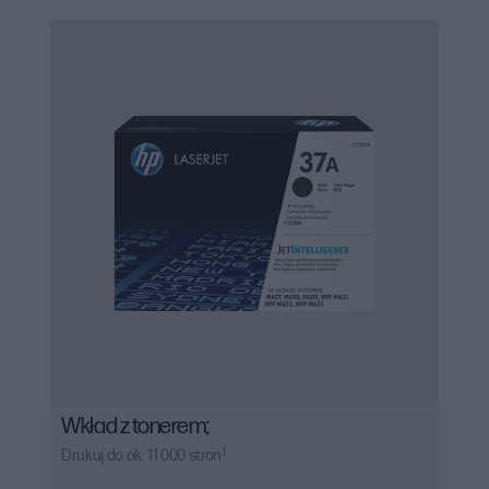
konkretnymi modelami drukarek, co jest kluczowe dla
uzyskania optymalnych wyników drukowania.
Wkład z tonerem;
1
Drukuj do ok. 11 000 stron