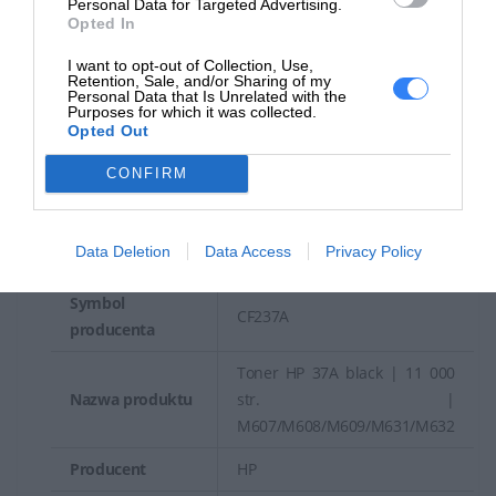
Personal Data for Targeted Advertising.
Opted In
I want to opt-out of Collection, Use,
Retention, Sale, and/or Sharing of my
Personal Data that Is Unrelated with the
Purposes for which it was collected.
Materiał z recyklingu ma znaczenie
Opted Out
Tworzywa sztuczne pochodzące z recyklingu we wkładach
CONFIRM
HP pomagają zmniejszyć ilość odpadów.
Data Deletion
Data Access
Privacy Policy
Symbol
CF237A
producenta
Toner HP 37A black | 11 000
Nazwa produktu
str. |
M607/M608/M609/M631/M632
Producent
HP