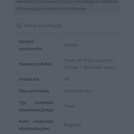
Tworzywa sztuczne pochodzące z recyklingu we wkładach
HP pomagają zmniejszyć ilość odpadów.
Symbol
CF383A
producenta
Toner HP 312A magenta |
Nazwa produktu
2700str | MFP M476 series
Producent
HP
Klasa produktu
Druk laserowy
Typ materiału
Toner
eksploatacyjnego
Kolor (materiały
Magenta
eksploatacyjne)