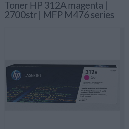
Toner HP 312A magenta |
2700str | MFP M476 series