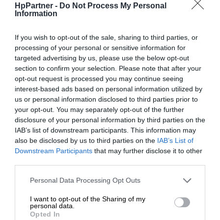
HpPartner -
Do Not Process My Personal
Information
If you wish to opt-out of the sale, sharing to third parties, or
processing of your personal or sensitive information for
targeted advertising by us, please use the below opt-out
section to confirm your selection. Please note that after your
opt-out request is processed you may continue seeing
interest-based ads based on personal information utilized by
us or personal information disclosed to third parties prior to
your opt-out. You may separately opt-out of the further
disclosure of your personal information by third parties on the
IAB’s list of downstream participants. This information may
also be disclosed by us to third parties on the
IAB’s List of
Downstream Participants
that may further disclose it to other
Niezawodna, profesjonalna jakość
third parties.
druku.
Personal Data Processing Opt Outs
Dzięki oryginalnym wkładom z tonerem HP zyskasz
spójne, bezproblemowe drukowanie, co pozwoli Ci działać
I want to opt-out of the Sharing of my
zgodnie z planem.
personal data.
Opted In