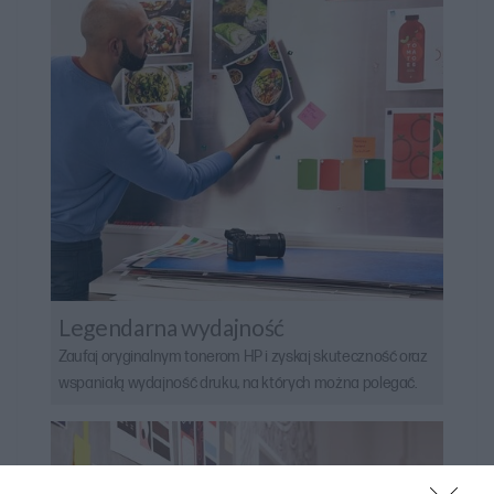
Legendarna wydajność
Zaufaj oryginalnym tonerom HP i zyskaj skuteczność oraz
wspaniałą wydajność druku, na których można polegać.