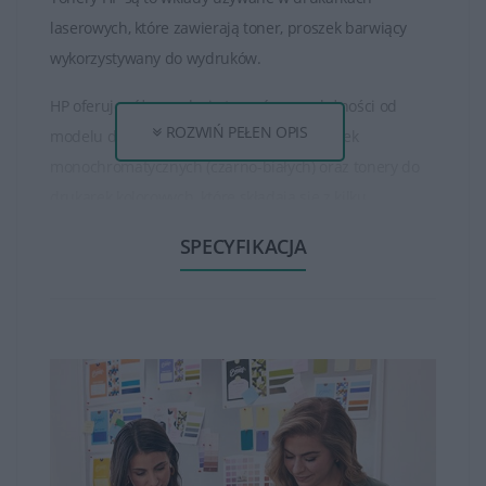
laserowych, które zawierają toner, proszek barwiący
wykorzystywany do wydruków.
HP oferuje różne rodzaje tonerów, w zależności od
ROZWIŃ PEŁEN OPIS
modelu drukarki. Istnieją tonery do drukarek
monochromatycznych (czarno-białych) oraz tonery do
drukarek kolorowych, które składają się z kilku
oddzielnych kolorów (czarny, cyjan, magenta, żółty).
SPECYFIKACJA
Tonery HP są dostępne w różnych pojemnościach, od
standardowych do wysokowydajnych. Wysokowydajne
tonery mogą wydrukować większą ilość stron niż
standardowe, co jest korzystne dla osób, które drukują
dużo dokumentów.
Tonery HP zapewniają wysoką jakość wydruku, oferując
ostre, wyraźne teksty oraz wysokiej jakości obrazy czy