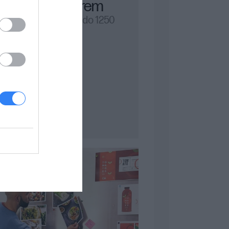
tonerem
Drukuj do 1250
1
stron