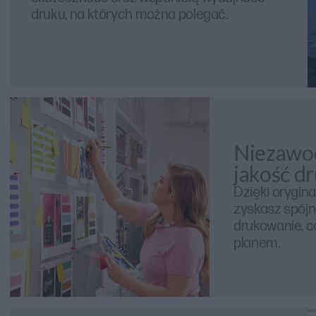
druku, na których można polegać.
Niezawod
jakość dr
Dzięki orygi
zyskasz spój
drukowanie, co
planem.