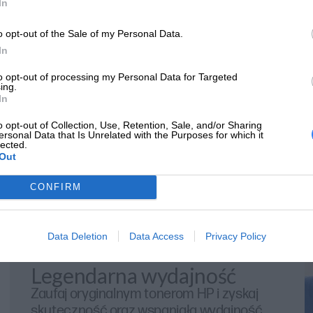
In
o opt-out of the Sale of my Personal Data.
In
to opt-out of processing my Personal Data for Targeted
ing.
In
o opt-out of Collection, Use, Retention, Sale, and/or Sharing
ersonal Data that Is Unrelated with the Purposes for which it
lected.
Out
CONFIRM
Data Deletion
Data Access
Privacy Policy
Legendarna wydajność
Zaufaj oryginalnym tonerom HP i zyskaj
skuteczność oraz wspaniałą wydajność