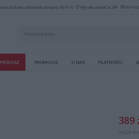
owa dostawa zamówień powyżej 100 PLN
Wysyłka nawet w 24h
HP Part
PRZEDAŻ
PROMOCJE
O NAS
PŁATNOŚCI
L
389 
316,26 zł 