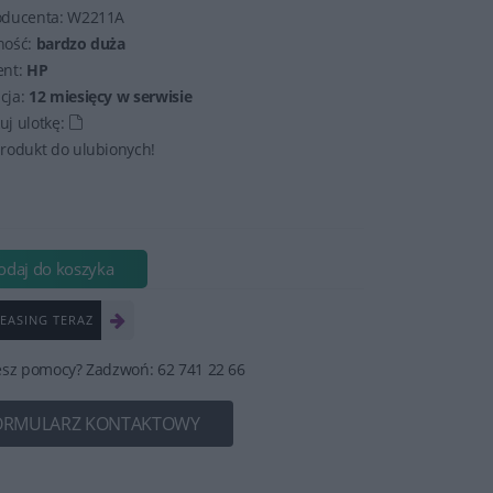
oducenta:
W2211A
ność:
bardzo duża
ent:
HP
cja:
12 miesięcy w serwisie
j ulotkę:
rodukt do ulubionych!
odaj do koszyka
EASING TERAZ
esz pomocy? Zadzwoń: 62 741 22 66
ORMULARZ KONTAKTOWY