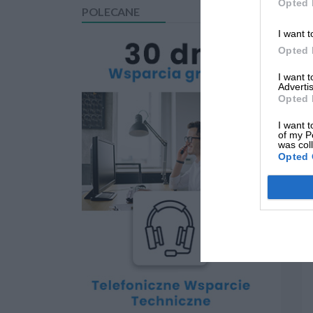
Opted 
POLECANE
I want t
Opted 
I want 
Advertis
Opted 
I want t
of my P
was col
Opted 