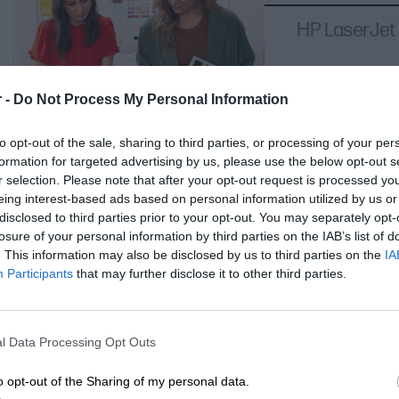
są testowane i dostosowane do konkretnych modeli drukarek, co gwa
HP LaserJet
niezawodność.
Tonery HP są integralną częścią procesu drukowania w drukarkach l
 -
Do Not Process My Personal Information
wysoką jakość wydruków, trwałość oraz zgodność z konkretnymi mode
uzyskania optymalnych wyników drukowania.
to opt-out of the sale, sharing to third parties, or processing of your per
formation for targeted advertising by us, please use the below opt-out s
r selection. Please note that after your opt-out request is processed y
eing interest-based ads based on personal information utilized by us or
disclosed to third parties prior to your opt-out. You may separately opt-
losure of your personal information by third parties on the IAB’s list of
. This information may also be disclosed by us to third parties on the
IA
Participants
that may further disclose it to other third parties.
l Data Processing Opt Outs
o opt-out of the Sharing of my personal data.