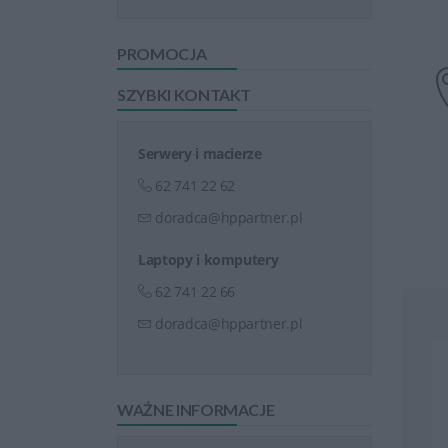
PROMOCJA
SZYBKI KONTAKT
Serwery i macierze
62 741 22 62
doradca@hppartner.pl
Laptopy i komputery
62 741 22 66
doradca@hppartner.pl
WAŻNE INFORMACJE