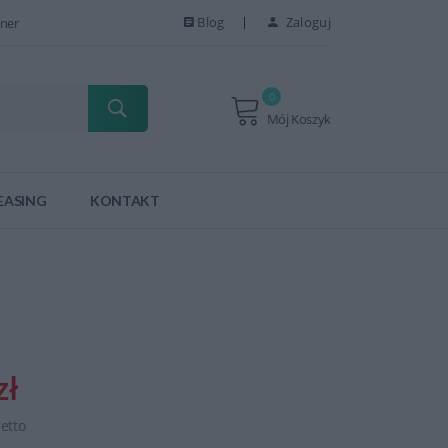
Blog
Zaloguj
ner
0
Mój Koszyk
EASING
KONTAKT
zł
netto