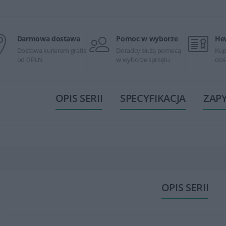
Darmowa dostawa
Pomoc w wyborze
He
Dostawa kurierem gratis
Doradcy służą pomocą
Kup
od 0 PLN
w wyborze sprzętu
dos
OPIS SERII
SPECYFIKACJA
ZAP
OPIS SERII