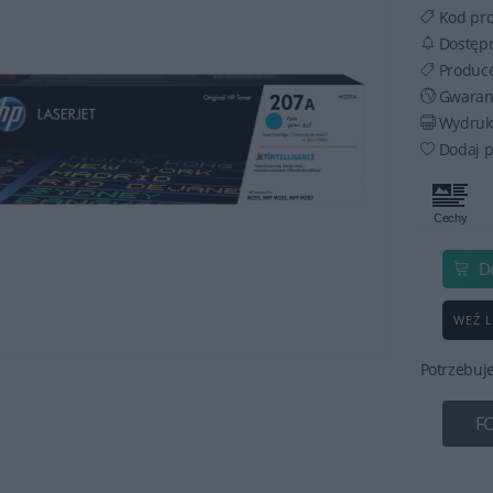
Kod pr
Dostęp
Produc
Gwaran
Wydruku
Dodaj p
D
WEŹ L
Potrzebuj
F