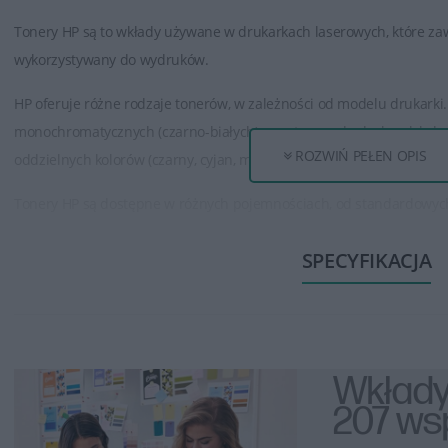
Tonery HP są to wkłady używane w drukarkach laserowych, które zaw
wykorzystywany do wydruków.
HP oferuje różne rodzaje tonerów, w zależności od modelu drukarki. 
monochromatycznych (czarno-białych) oraz tonery do drukarek koloro
ROZWIŃ PEŁEN OPIS
oddzielnych kolorów (czarny, cyjan, magenta, żółty).
Tonery HP są dostępne w różnych pojemnościach, od standardowy
tonery mogą wydrukować większą ilość stron niż standardowe, co jes
SPECYFIKACJA
dokumentów.
Tonery HP zapewniają wysoką jakość wydruku, oferując ostre, wyraźne
grafiki. Są one opracowane w taki sposób, aby zapewnić spójność i 
Tonery HP są zazwyczaj łatwe w instalacji. Producent zwykle dostarcz
Wkłady
poprawnie zamontować toner w drukarce.
207 wsp
Aby zapewnić optymalne działanie drukarki, zaleca się używanie or