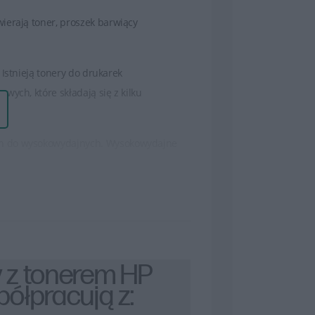
ierają toner, proszek barwiący
Istnieją tonery do drukarek
wych, które składają się z kilku
ch do wysokowydajnych. Wysokowydajne
t korzystne dla osób, które drukują dużo
 teksty oraz wysokiej jakości obrazy czy
trwałość wydruków.
a instrukcje, które wskazują, jak
 z tonerem HP
ółpracują z:
yginalnych tonerów HP. Oryginalne tonery