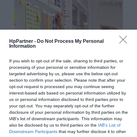
HpPartner -
Do Not Process My Personal
Information
If you wish to opt-out of the sale, sharing to third parties, or
processing of your personal or sensitive information for
targeted advertising by us, please use the below opt-out
section to confirm your selection. Please note that after your
opt-out request is processed you may continue seeing
interest-based ads based on personal information utilized by
us or personal information disclosed to third parties prior to
Niezawodna, profesjonalna jakość
your opt-out. You may separately opt-out of the further
disclosure of your personal information by third parties on the
druku.
IAB’s list of downstream participants. This information may
Dzięki oryginalnym wkładom z tonerem HP zyskasz
also be disclosed by us to third parties on the
IAB’s List of
spójne, bezproblemowe drukowanie, co pozwoli Ci działać
Downstream Participants
that may further disclose it to other