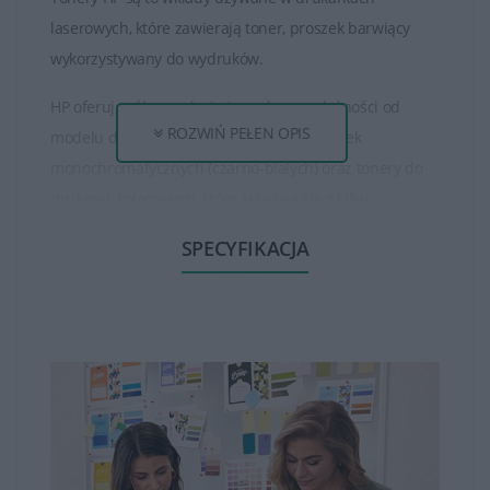
laserowych, które zawierają toner, proszek barwiący
wykorzystywany do wydruków.
HP oferuje różne rodzaje tonerów, w zależności od
ROZWIŃ PEŁEN OPIS
modelu drukarki. Istnieją tonery do drukarek
monochromatycznych (czarno-białych) oraz tonery do
drukarek kolorowych, które składają się z kilku
oddzielnych kolorów (czarny, cyjan, magenta, żółty).
SPECYFIKACJA
Tonery HP są dostępne w różnych pojemnościach, od
standardowych do wysokowydajnych. Wysokowydajne
tonery mogą wydrukować większą ilość stron niż
standardowe, co jest korzystne dla osób, które drukują
dużo dokumentów.
Tonery HP zapewniają wysoką jakość wydruku, oferując
ostre, wyraźne teksty oraz wysokiej jakości obrazy czy