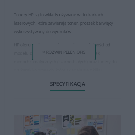
Tonery HP są to wkłady używane w drukarkach
laserowych, które zawierają toner, proszek barwiący
wykorzystywany do wydruków.
HP oferuje różne rodzaje tonerów, w zależności od
ROZWIŃ PEŁEN OPIS
modelu drukarki. Istnieją tonery do drukarek
monochromatycznych (czarno-białych) oraz tonery do
drukarek kolorowych, które składają się z kilku
oddzielnych kolorów (czarny, cyjan, magenta, żółty).
SPECYFIKACJA
Tonery HP są dostępne w różnych pojemnościach, od
standardowych do wysokowydajnych. Wysokowydajne
tonery mogą wydrukować większą ilość stron niż
standardowe, co jest korzystne dla osób, które drukują
dużo dokumentów.