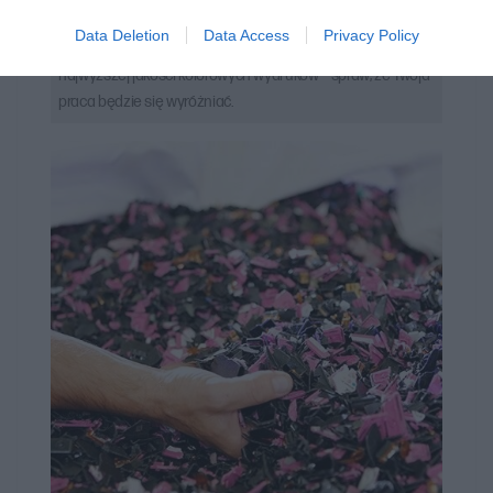
Znaczące momenty, żywe rezultaty.
Data Deletion
Data Access
Privacy Policy
Przedstawiaj swoje pomysły na biznes za pomocą
najwyższej jakości kolorowych wydruków – spraw, że Twoja
praca będzie się wyróżniać.