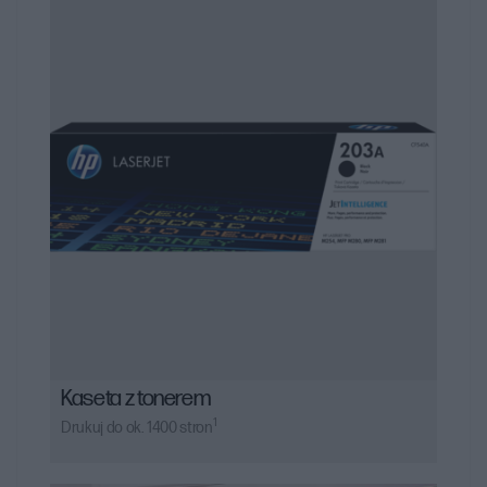
wysoką jakość wydruków, trwałość oraz zgodność z
konkretnymi modelami drukarek, co jest kluczowe dla
uzyskania optymalnych wyników drukowania.
Kaseta z tonerem
1
Drukuj do ok. 1400 stron