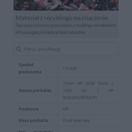
Materiał z recyklingu ma znaczenie
Tworzywa sztuczne pochodzące z recyklingu we wkładach
HP pomagają zmniejszyć ilość odpadów.
Symbol
CF540A
producenta
Toner HP 203A black |
Nazwa produktu
1400 str. | HP
M254/M280/M281
Producent
HP
Klasa produktu
Druk laserowy
Typ materiału