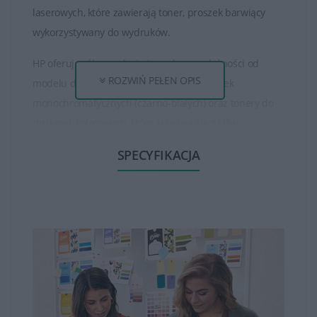
laserowych, które zawierają toner, proszek barwiący
wykorzystywany do wydruków.
HP oferuje różne rodzaje tonerów, w zależności od
ROZWIŃ PEŁEN OPIS
modelu drukarki. Istnieją tonery do drukarek
monochromatycznych (czarno-białych) oraz tonery do
drukarek kolorowych, które składają się z kilku
oddzielnych kolorów (czarny, cyjan, magenta, żółty).
SPECYFIKACJA
Tonery HP są dostępne w różnych pojemnościach, od
standardowych do wysokowydajnych. Wysokowydajne
tonery mogą wydrukować większą ilość stron niż
standardowe, co jest korzystne dla osób, które drukują
dużo dokumentów.
Tonery HP zapewniają wysoką jakość wydruku, oferując
ostre, wyraźne teksty oraz wysokiej jakości obrazy czy