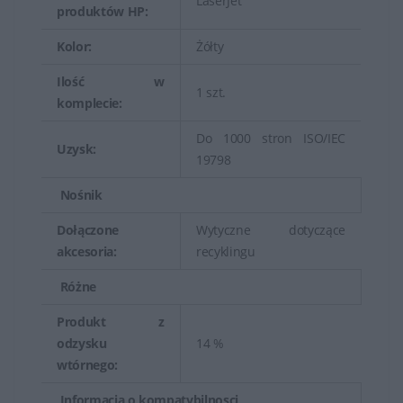
LaserJet
produktów HP:
Kolor:
Żółty
Ilość w
1 szt.
komplecie:
Do 1000 stron ISO/IEC
Uzysk:
19798
Nośnik
Dołączone
Wytyczne dotyczące
akcesoria:
recyklingu
Różne
Produkt z
odzysku
14 %
wtórnego:
Informacja o kompatybilnosci