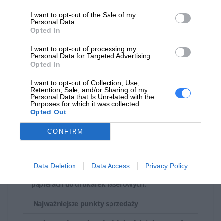
Materiał z recyklingu ma znaczenie
I want to opt-out of the Sale of my
Personal Data.
Tworzywa sztuczne pochodzące z recyklingu we wkładach
Opted In
HP pomagają zmniejszyć ilość odpadów.
I want to opt-out of processing my
Personal Data for Targeted Advertising.
Opted In
I want to opt-out of Collection, Use,
Retention, Sale, and/or Sharing of my
Opis
Personal Data that Is Unrelated with the
Purposes for which it was collected.
Opted Out
Dzięki materiałom eksploatacyjnym HP 126
LaserJet utworzysz atrakcyjne dokumenty i
CONFIRM
materiały marketingowe. Błyszczący toner,
który pozwala na wydruk zdjęć i obrazów z
profesjonalną jakością. Zrób wrażenie dzięki
Data Deletion
Data Access
Privacy Policy
rezultatom o najwyższej jakości na różnych
papierach do drukarek laserowych.
Najważniejsze punkty sprzedaży