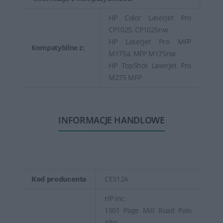
HP Color LaserJet Pro
CP1025, CP1025nw
HP LaserJet Pro MFP
Kompatybilne z:
M175a, MFP M175nw
HP TopShot LaserJet Pro
M275 MFP
INFORMACJE HANDLOWE
Kod producenta
CE312A
HP Inc.
1501 Page Mill Road Palo
Alto,