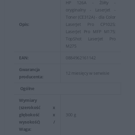
HP 126A - Żółty -
oryginalny - LaserJet -
Toner (CE312A) - dla Color
Opis:
LaserJet Pro CP1025;
LaserJet Pro MFP M175;
TopShot LaserJet Pro
M275
EAN:
0884962161142
Gwarancja
12 miesięcy w serwisie
producenta:
Ogólne
Wymiary
(szerokość x
głębokość x
300 g
wysokość) /
Waga: